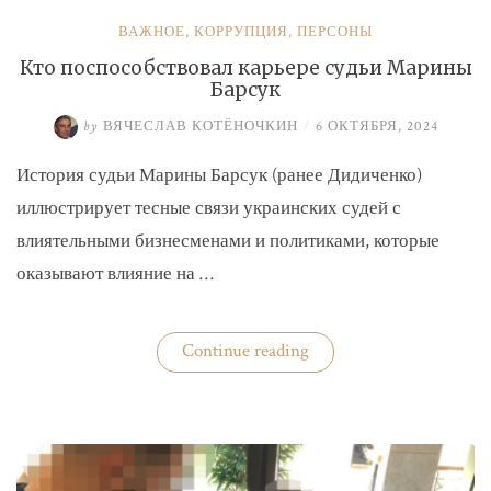
ВАЖНОЕ
,
КОРРУПЦИЯ
,
ПЕРСОНЫ
Кто поспособствовал карьере судьи Марины
Барсук
by
ВЯЧЕСЛАВ КОТЁНОЧКИН
/
6 ОКТЯБРЯ, 2024
История судьи Марины Барсук (ранее Дидиченко)
иллюстрирует тесные связи украинских судей с
влиятельными бизнесменами и политиками, которые
оказывают влияние на …
«Кто
Continue reading
поспособствовал
карьере
судьи
Марины
Барсук»