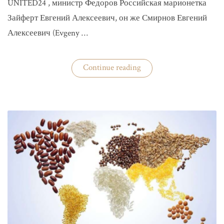
UNITED24 , министр Федоров Российская марионетка
Зайферт Евгений Алексеевич, он же Смирнов Евгений
Алексеевич (Evgeny …
«Зайферт
Continue reading
Евгений
Everstake
гражданин
российской
федерации
Смирнов
Евгений
Алексеевич»