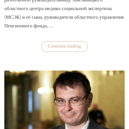
разоблачило руководительницу Хмельницкого
областного центра медико-социальной экспертизы
(МСЭК) и её сына, руководителя областного управления
Пенсионного фонда, …
«В
Continue reading
Хмельницком
чиновники
мать
и
сын
зарабатывали
на
уклонистах»