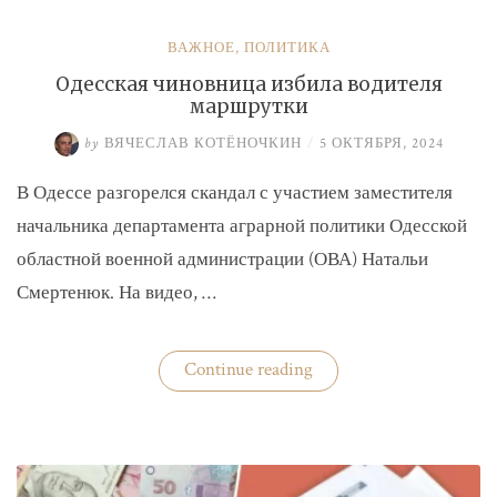
ВАЖНОЕ
,
ПОЛИТИКА
Одесская чиновница избила водителя
маршрутки
by
ВЯЧЕСЛАВ КОТЁНОЧКИН
/
5 ОКТЯБРЯ, 2024
В Одессе разгорелся скандал с участием заместителя
начальника департамента аграрной политики Одесской
областной военной администрации (ОВА) Натальи
Смертенюк. На видео, …
«Одесская
Continue reading
чиновница
избила
водителя
маршрутки»