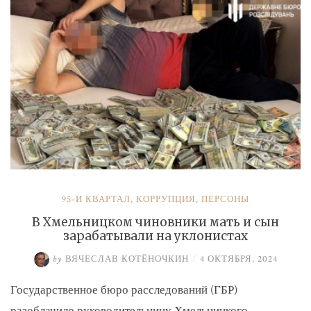
и
Умерова»
95-Й КВАРТАЛ
,
КОРРУПЦИЯ
,
ПЕРСОНЫ
В Хмельницком чиновники мать и сын
зарабатывали на уклонистах
by
ВЯЧЕСЛАВ КОТЁНОЧКИН
/
4 ОКТЯБРЯ, 2024
Государственное бюро расследований (ГБР)