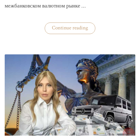
межбанковском валютном рынке …
«Нацбанк
Continue reading
четвертую
неделю
валюту
не
покупает»