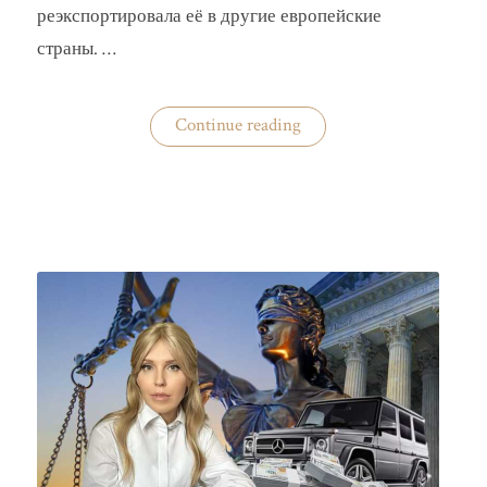
реэкспортировала её в другие европейские
страны. …
«Украина
Continue reading
практически
не
экспортирует
нишевые
зерновые
культуры»