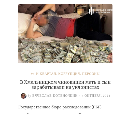
налогов»
95-Й КВАРТАЛ
,
КОРРУПЦИЯ
,
ПЕРСОНЫ
В Хмельницком чиновники мать и сын
зарабатывали на уклонистах
by
ВЯЧЕСЛАВ КОТЁНОЧКИН
/
4 ОКТЯБРЯ, 2024
Государственное бюро расследований (ГБР)