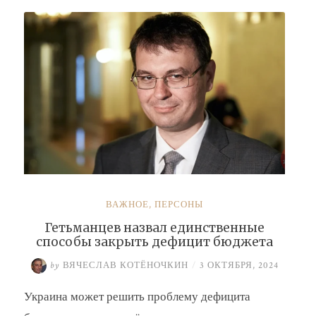
Буданова
и
Умерова»
ВАЖНОЕ
,
ПЕРСОНЫ
Гетьманцев назвал единственные
способы закрыть дефицит бюджета
by
ВЯЧЕСЛАВ КОТЁНОЧКИН
/
3 ОКТЯБРЯ, 2024
Украина может решить проблему дефицита