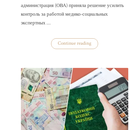
администрация (ОВА) приняла решение усилить
контроль за работой медико-социальных
экспертных …
«На
Continue reading
Волыни
проверят
решения
ВВК
об
отсрочках
от
мобилизации»