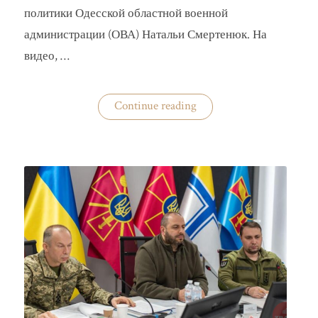
политики Одесской областной военной
администрации (ОВА) Натальи Смертенюк. На
видео, …
«Одесская
Continue reading
чиновница
избила
водителя
маршрутки»