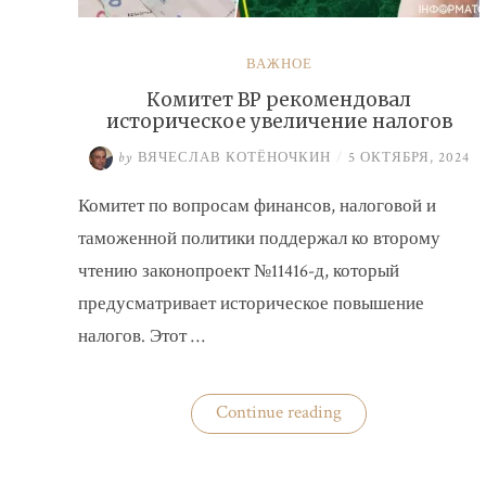
ВАЖНОЕ
Комитет ВР рекомендовал
историческое увеличение налогов
by
ВЯЧЕСЛАВ КОТЁНОЧКИН
/
5 ОКТЯБРЯ, 2024
Комитет по вопросам финансов, налоговой и
таможенной политики поддержал ко второму
чтению законопроект №11416-д, который
предусматривает историческое повышение
налогов. Этот …
«Комитет
Continue reading
ВР
рекомендовал
историческое
увеличение