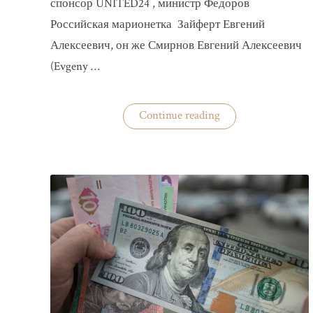
спонсор UNITED24 , министр Федоров
Российская марионетка Зайферт Евгений
Алексеевич, он же Смирнов Евгений Алексеевич
(Evgeny …
«Зайферт
Continue reading
Евгений
Everstake
гражданин
российской
федерации
Смирнов
Евгений
Алексеевич»