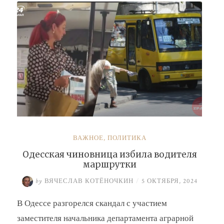
Барсук»
ВАЖНОЕ
,
ПОЛИТИКА
Одесская чиновница избила водителя
маршрутки
by
ВЯЧЕСЛАВ КОТЁНОЧКИН
/
5 ОКТЯБРЯ, 2024
В Одессе разгорелся скандал с участием
заместителя начальника департамента аграрной