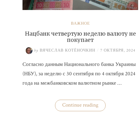
ВАЖНОЕ
Нацбанк четвертую неделю валюту не
покупает
by
ВЯЧЕСЛАВ КОТЁНОЧКИН
/
7 ОКТЯБРЯ, 2024
Согласно данным Национального банка Украины
(НБУ), за неделю с 30 сентября по 4 октября 2024
года на межбанковском валютном рынке …
«Нацбанк
Continue reading
четвертую
неделю
валюту
не
покупает»