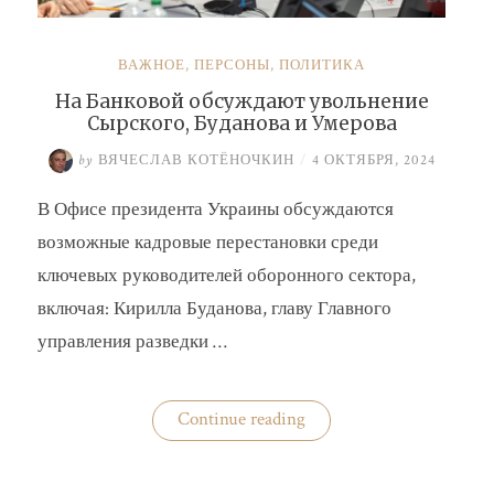
ВАЖНОЕ
,
ПЕРСОНЫ
,
ПОЛИТИКА
На Банковой обсуждают увольнение
Сырского, Буданова и Умерова
by
ВЯЧЕСЛАВ КОТЁНОЧКИН
/
4 ОКТЯБРЯ, 2024
В Офисе президента Украины обсуждаются
возможные кадровые перестановки среди
ключевых руководителей оборонного сектора,
включая: Кирилла Буданова, главу Главного
управления разведки …
«На
Continue reading
Банковой
обсуждают
увольнение
Сырского,