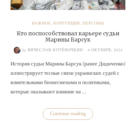
ВАЖНОЕ
,
КОРРУПЦИЯ
,
ПЕРСОНЫ
Кто поспособствовал карьере судьи
Марины Барсук
by
ВЯЧЕСЛАВ КОТЁНОЧКИН
/
6 ОКТЯБРЯ, 2024
История судьи Марины Барсук (ранее Дидиченко)
иллюстрирует тесные связи украинских судей с
влиятельными бизнесменами и политиками,
которые оказывают влияние на …
«Кто
Continue reading
поспособствовал
карьере
судьи
Марины