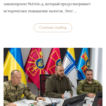
законопроект №11416-д, который предусматривает
историческое повышение налогов. Этот …
«Комитет
Continue reading
ВР
рекомендовал
историческое
увеличение
налогов»