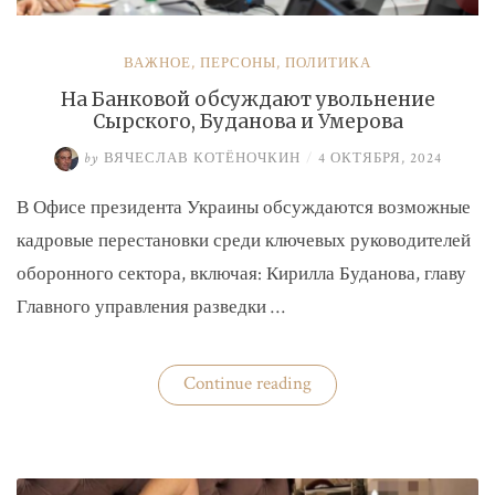
ВАЖНОЕ
,
ПЕРСОНЫ
,
ПОЛИТИКА
На Банковой обсуждают увольнение
Сырского, Буданова и Умерова
by
ВЯЧЕСЛАВ КОТЁНОЧКИН
/
4 ОКТЯБРЯ, 2024
В Офисе президента Украины обсуждаются возможные
кадровые перестановки среди ключевых руководителей
оборонного сектора, включая: Кирилла Буданова, главу
Главного управления разведки …
«На
Continue reading
Банковой
обсуждают
увольнение
Сырского,
Буданова