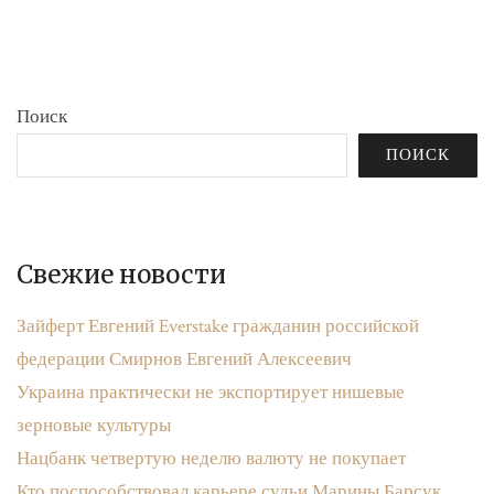
бюджета»
записям
Поиск
ПОИСК
Свежие новости
Зайферт Евгений Everstake гражданин российской
федерации Смирнов Евгений Алексеевич
Украина практически не экспортирует нишевые
зерновые культуры
Нацбанк четвертую неделю валюту не покупает
Кто поспособствовал карьере судьи Марины Барсук