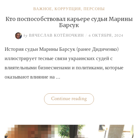
ВАЖНОЕ
,
КОРРУПЦИЯ
,
ПЕРСОНЫ
Кто поспособствовал карьере судьи Марины
Барсук
by
ВЯЧЕСЛАВ КОТЁНОЧКИН
/
6 ОКТЯБРЯ, 2024
История судьи Марины Барсук (ранее Дидиченко)
иллюстрирует тесные связи украинских судей с
влиятельными бизнесменами и политиками, которые
оказывают влияние на …
«Кто
Continue reading
поспособствовал
карьере
судьи
Марины
Барсук»