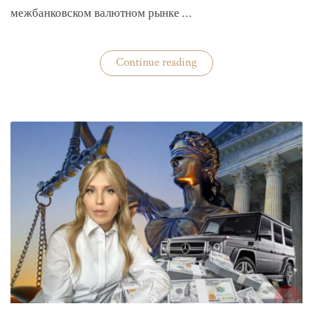
межбанковском валютном рынке …
«Нацбанк
Continue reading
четвертую
неделю
валюту
не
покупает»