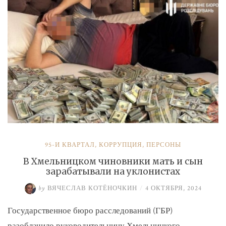
и
Умерова»
95-Й КВАРТАЛ
,
КОРРУПЦИЯ
,
ПЕРСОНЫ
В Хмельницком чиновники мать и сын
зарабатывали на уклонистах
by
ВЯЧЕСЛАВ КОТЁНОЧКИН
/
4 ОКТЯБРЯ, 2024
Государственное бюро расследований (ГБР)