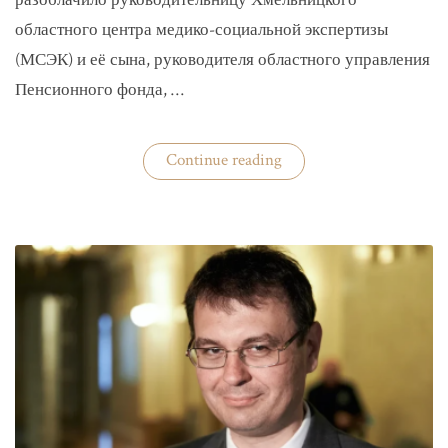
разоблачило руководительницу Хмельницкого
областного центра медико-социальной экспертизы
(МСЭК) и её сына, руководителя областного управления
Пенсионного фонда, …
«В
Continue reading
Хмельницком
чиновники
мать
и
сын
зарабатывали
на
уклонистах»