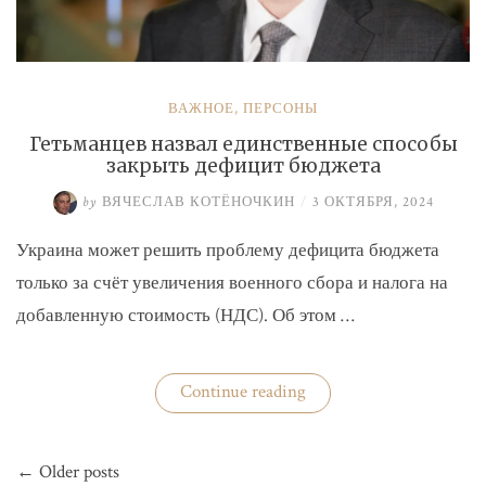
ВАЖНОЕ
,
ПЕРСОНЫ
Гетьманцев назвал единственные способы
закрыть дефицит бюджета
by
ВЯЧЕСЛАВ КОТЁНОЧКИН
/
3 ОКТЯБРЯ, 2024
Украина может решить проблему дефицита бюджета
только за счёт увеличения военного сбора и налога на
добавленную стоимость (НДС). Об этом …
«Гетьманцев
Continue reading
назвал
единственные
способы
Навигация
закрыть
← Older posts
по
дефицит