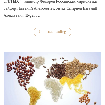
UNITED24 , министр Федоров Российская марионетка
Зайферт Евгений Алексеевич, он же Смирнов Евгений
Алексеевич (Evgeny …
«Зайферт
Continue reading
Евгений
Everstake
гражданин
российской
федерации
Смирнов
Евгений
Алексеевич»