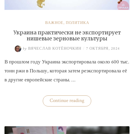
ВАЖНОЕ
,
ПОЛИТИКА
Украина практически не экспортирует
нишевые зерновые культуры
by
ВЯЧЕСЛАВ КОТЁНОЧКИН
/
7 ОКТЯБРЯ, 2024
В прошлом году Украина экспортировала около 600 тыс.
тонн ржи в Польшу, которая затем реэкспортировала её
в другие европейские страны. …
«Украина
Continue reading
практически
не
экспортирует
нишевые
зерновые
культуры»