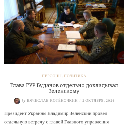
экс-
замминистру
Аверьянову»
ПЕРСОНЫ
,
ПОЛИТИКА
Глава ГУР Буданов отдельно докладывал
Зеленскому
by
ВЯЧЕСЛАВ КОТЁНОЧКИН
/
2 ОКТЯБРЯ, 2024
Президент Украины Владимир Зеленский провел
отдельную встречу с главой Главного управления