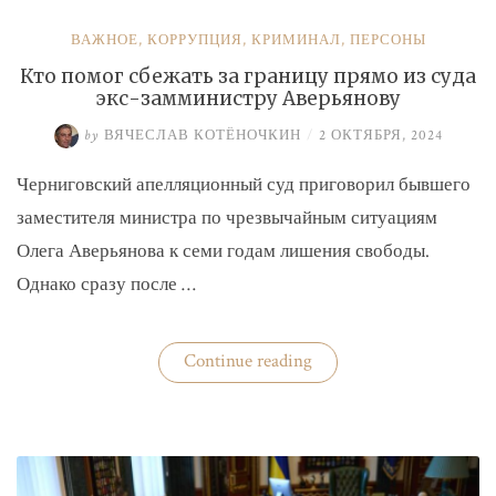
ВАЖНОЕ
,
КОРРУПЦИЯ
,
КРИМИНАЛ
,
ПЕРСОНЫ
Кто помог сбежать за границу прямо из суда
экс-замминистру Аверьянову
by
ВЯЧЕСЛАВ КОТЁНОЧКИН
/
2 ОКТЯБРЯ, 2024
Черниговский апелляционный суд приговорил бывшего
заместителя министра по чрезвычайным ситуациям
Олега Аверьянова к семи годам лишения свободы.
Однако сразу после …
«Кто
Continue reading
помог
сбежать
за
границу
прямо
из
суда