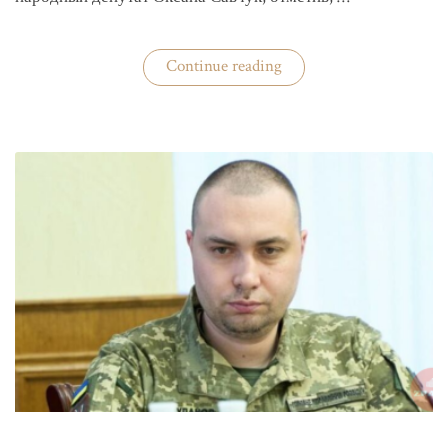
«ЦИК
Continue reading
готовится
к
выборам»