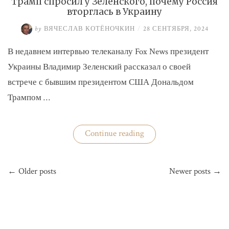
Трамп спросил у Зеленского, почему Россия
вторглась в Украину
by
ВЯЧЕСЛАВ КОТЁНОЧКИН
/
28 СЕНТЯБРЯ, 2024
В недавнем интервью телеканалу Fox News президент
Украины Владимир Зеленский рассказал о своей
встрече с бывшим президентом США Дональдом
Трампом …
«Трамп
Continue reading
спросил
у
Зеленского,
Навигация
почему
← Older posts
Newer posts →
по
Россия
вторглась
записям
в
Украину»