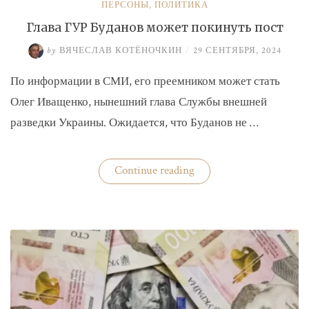
ПЕРСОНЫ
,
ПОЛИТИКА
Глава ГУР Буданов может покинуть пост
by
ВЯЧЕСЛАВ КОТЁНОЧКИН
/
29 СЕНТЯБРЯ, 2024
По информации в СМИ, его преемником может стать
Олег Иващенко, нынешний глава Службы внешней
разведки Украины. Ожидается, что Буданов не …
«Глава
Continue reading
ГУР
Буданов
может
покинуть
пост»