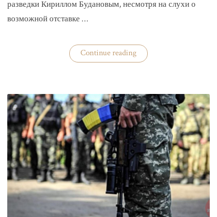
разведки Кириллом Будановым, несмотря на слухи о
возможной отставке …
«Глава
Continue reading
ГУР
Буданов
отдельно
докладывал
Зеленскому»