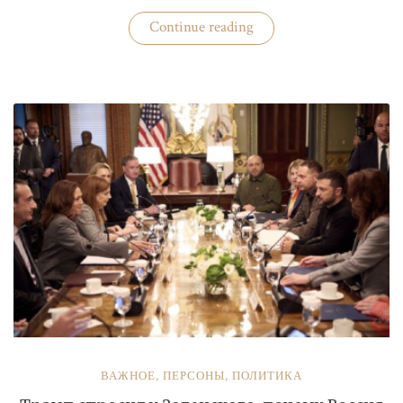
«Бизнес
Continue reading
«добровольных
помощников»
полиции»
ВАЖНОЕ
,
ПЕРСОНЫ
,
ПОЛИТИКА