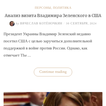
ПЕРСОНЫ
,
ПОЛИТИКА
Анализ визита Владимира Зеленского в США
by
ВЯЧЕСЛАВ КОТЁНОЧКИН
/
30 СЕНТЯБРЯ, 2024
Президент Украины Владимир Зеленский недавно
посетил США с целью заручиться дополнительной
поддержкой в войне против России. Однако, как
отмечает The …
«Анализ
Continue reading
визита
Владимира
Зеленского
в
США»