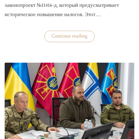
законопроект №11416-д, который предусматривает
историческое повышение налогов. Этот …
«Комитет
Continue reading
ВР
рекомендовал
историческое
увеличение
налогов»