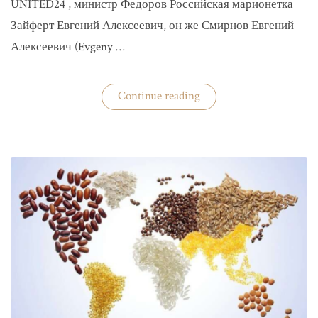
UNITED24 , министр Федоров Российская марионетка
Зайферт Евгений Алексеевич, он же Смирнов Евгений
Алексеевич (Evgeny …
«Зайферт
Continue reading
Евгений
Everstake
гражданин
российской
федерации
Смирнов
Евгений
Алексеевич»