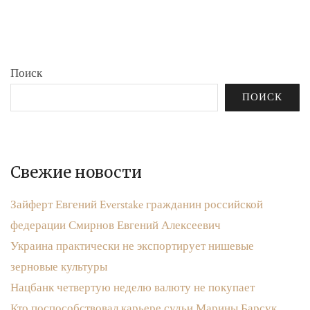
бюджета»
записям
Поиск
ПОИСК
Свежие новости
Зайферт Евгений Everstake гражданин российской
федерации Смирнов Евгений Алексеевич
Украина практически не экспортирует нишевые
зерновые культуры
Нацбанк четвертую неделю валюту не покупает
Кто поспособствовал карьере судьи Марины Барсук