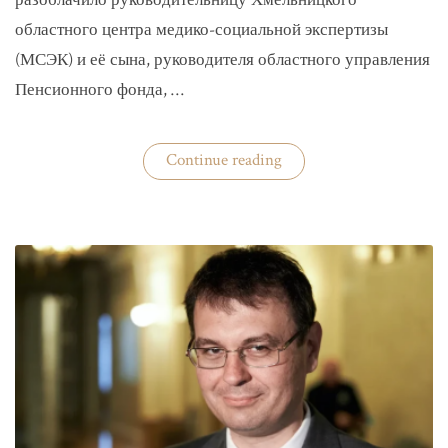
разоблачило руководительницу Хмельницкого
областного центра медико-социальной экспертизы
(МСЭК) и её сына, руководителя областного управления
Пенсионного фонда, …
«В
Continue reading
Хмельницком
чиновники
мать
и
сын
зарабатывали
на
уклонистах»