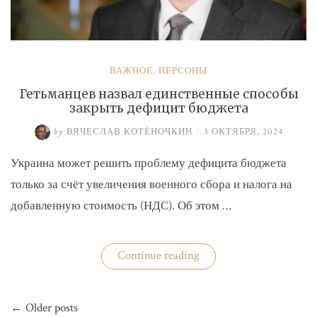
ВАЖНОЕ
,
ПЕРСОНЫ
Гетьманцев назвал единственные способы
закрыть дефицит бюджета
by
ВЯЧЕСЛАВ КОТЁНОЧКИН
/
3 ОКТЯБРЯ, 2024
Украина может решить проблему дефицита бюджета
только за счёт увеличения военного сбора и налога на
добавленную стоимость (НДС). Об этом …
«Гетьманцев
Continue reading
назвал
единственные
способы
Навигация
закрыть
← Older posts
по
дефицит