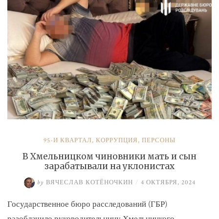
и
Умерова»
95-Й КВАРТАЛ
,
КОРРУПЦИЯ
,
ПЕРСОНЫ
В Хмельницком чиновники мать и сын
зарабатывали на уклонистах
by
ВЯЧЕСЛАВ КОТЁНОЧКИН
/
4 ОКТЯБРЯ, 2024
Государственное бюро расследований (ГБР)