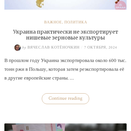
ВАЖНОЕ
,
ПОЛИТИКА
Украина практически не экспортирует
нишевые зерновые культуры
by
ВЯЧЕСЛАВ КОТЁНОЧКИН
/
7 ОКТЯБРЯ, 2024
В прошлом году Украина экспортировала около 600 тыс.
тонн ржи в Польшу, которая затем реэкспортировала её
в другие европейские страны. …
«Украина
Continue reading
практически
не
экспортирует
нишевые
зерновые
культуры»