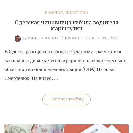
ВАЖНОЕ
,
ПОЛИТИКА
Одесская чиновница избила водителя
маршрутки
by
ВЯЧЕСЛАВ КОТЁНОЧКИН
/
5 ОКТЯБРЯ, 2024
В Одессе разгорелся скандал с участием заместителя
начальника департамента аграрной политики Одесской
областной военной администрации (ОВА) Натальи
Смертенюк. На видео, …
«Одесская
Continue reading
чиновница
избила
водителя
маршрутки»