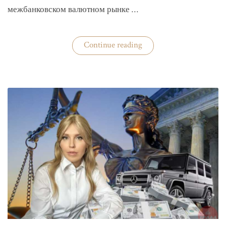
межбанковском валютном рынке …
«Нацбанк
Continue reading
четвертую
неделю
валюту
не
покупает»