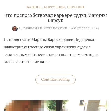
ВАЖНОЕ
,
КОРРУПЦИЯ
,
ПЕРСОНЫ
Кто поспособствовал карьере судьи Марины
Барсук
by
ВЯЧЕСЛАВ КОТЁНОЧКИН
/
6 ОКТЯБРЯ, 2024
История судьи Марины Барсук (ранее Дидиченко)
иллюстрирует тесные связи украинских судей с
влиятельными бизнесменами и политиками, которые
оказывают влияние на …
«Кто
Continue reading
поспособствовал
карьере
судьи
Марины
Барсук»