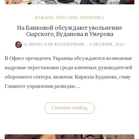
ВАЖНОЕ
,
ПЕРСОНЫ
,
ПОЛИТИКА
На Банковой обсуждают увольнение
Сырского, Буданова и Умерова
by
ВЯЧЕСЛАВ КОТЁНОЧКИН
/
4 ОКТЯБРЯ, 2024
В Офисе президента Украины обсуждаются возможные
кадровые перестановки среди ключевых руководителей
оборонного сектора, включая: Кирилла Буданова, главу
Главного управления разведки …
«На
Continue reading
Банковой
обсуждают
увольнение
Сырского,
Буданова