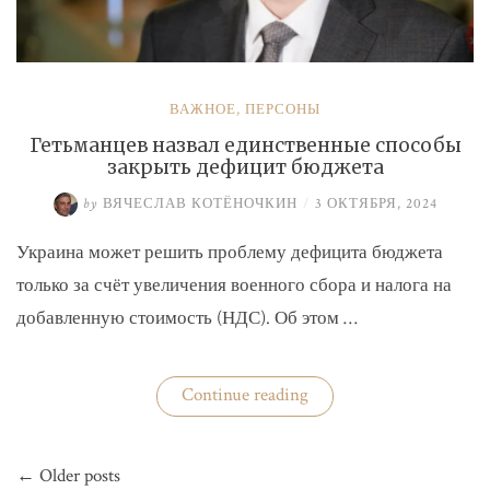
ВАЖНОЕ
,
ПЕРСОНЫ
Гетьманцев назвал единственные способы
закрыть дефицит бюджета
by
ВЯЧЕСЛАВ КОТЁНОЧКИН
/
3 ОКТЯБРЯ, 2024
Украина может решить проблему дефицита бюджета
только за счёт увеличения военного сбора и налога на
добавленную стоимость (НДС). Об этом …
«Гетьманцев
Continue reading
назвал
единственные
способы
Навигация
закрыть
← Older posts
по
дефицит