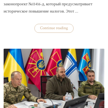
законопроект №11416-д, который предусматривает
историческое повышение налогов. Этот …
«Комитет
Continue reading
ВР
рекомендовал
историческое
увеличение
налогов»