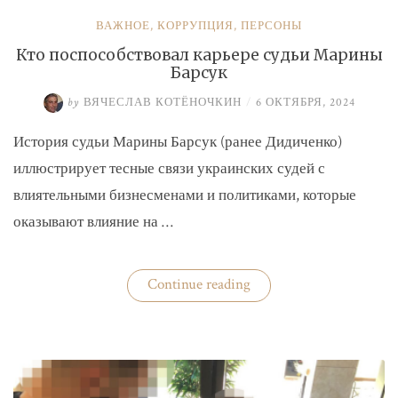
ВАЖНОЕ
,
КОРРУПЦИЯ
,
ПЕРСОНЫ
Кто поспособствовал карьере судьи Марины
Барсук
by
ВЯЧЕСЛАВ КОТЁНОЧКИН
/
6 ОКТЯБРЯ, 2024
История судьи Марины Барсук (ранее Дидиченко)
иллюстрирует тесные связи украинских судей с
влиятельными бизнесменами и политиками, которые
оказывают влияние на …
«Кто
Continue reading
поспособствовал
карьере
судьи
Марины
Барсук»