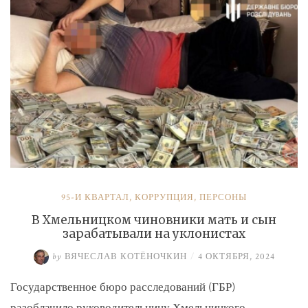
и
Умерова»
95-Й КВАРТАЛ
,
КОРРУПЦИЯ
,
ПЕРСОНЫ
В Хмельницком чиновники мать и сын
зарабатывали на уклонистах
by
ВЯЧЕСЛАВ КОТЁНОЧКИН
/
4 ОКТЯБРЯ, 2024
Государственное бюро расследований (ГБР)