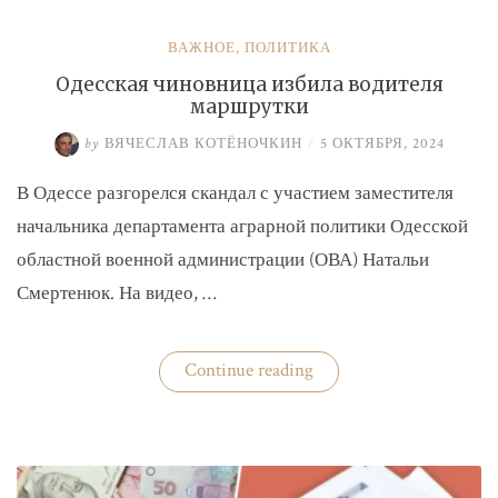
ВАЖНОЕ
,
ПОЛИТИКА
Одесская чиновница избила водителя
маршрутки
by
ВЯЧЕСЛАВ КОТЁНОЧКИН
/
5 ОКТЯБРЯ, 2024
В Одессе разгорелся скандал с участием заместителя
начальника департамента аграрной политики Одесской
областной военной администрации (ОВА) Натальи
Смертенюк. На видео, …
«Одесская
Continue reading
чиновница
избила
водителя
маршрутки»