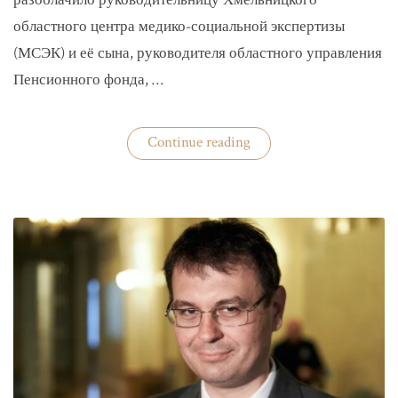
разоблачило руководительницу Хмельницкого
областного центра медико-социальной экспертизы
(МСЭК) и её сына, руководителя областного управления
Пенсионного фонда, …
«В
Continue reading
Хмельницком
чиновники
мать
и
сын
зарабатывали
на
уклонистах»