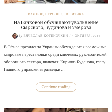
ВАЖНОЕ
,
ПЕРСОНЫ
,
ПОЛИТИКА
На Банковой обсуждают увольнение
Сырского, Буданова и Умерова
by
ВЯЧЕСЛАВ КОТЁНОЧКИН
/
4 ОКТЯБРЯ, 2024
В Офисе президента Украины обсуждаются возможные
кадровые перестановки среди ключевых руководителей
оборонного сектора, включая: Кирилла Буданова, главу
Главного управления разведки …
«На
Continue reading
Банковой
обсуждают
увольнение
Сырского,
Буданова