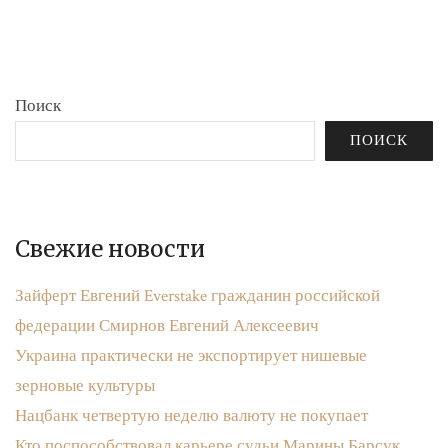
бюджета»
записям
Поиск
ПОИСК
Свежие новости
Зайферт Евгений Everstake гражданин российской
федерации Смирнов Евгений Алексеевич
Украина практически не экспортирует нишевые
зерновые культуры
Нацбанк четвертую неделю валюту не покупает
Кто поспособствовал карьере судьи Марины Барсук