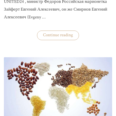
UNITED24 , министр Федоров Российская марионетка
Зайферт Евгений Алексеевич, он же Смирнов Евгений
Алексеевич (Evgeny …
«Зайферт
Continue reading
Евгений
Everstake
гражданин
российской
федерации
Смирнов
Евгений
Алексеевич»