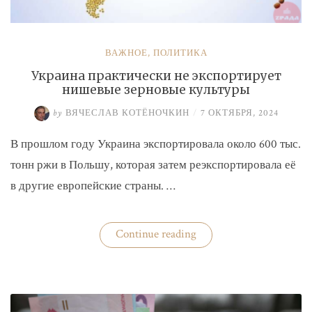
ВАЖНОЕ
,
ПОЛИТИКА
Украина практически не экспортирует
нишевые зерновые культуры
by
ВЯЧЕСЛАВ КОТЁНОЧКИН
/
7 ОКТЯБРЯ, 2024
В прошлом году Украина экспортировала около 600 тыс.
тонн ржи в Польшу, которая затем реэкспортировала её
в другие европейские страны. …
«Украина
Continue reading
практически
не
экспортирует
нишевые
зерновые
культуры»