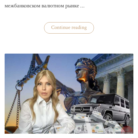
межбанковском валютном рынке …
«Нацбанк
Continue reading
четвертую
неделю
валюту
не
покупает»