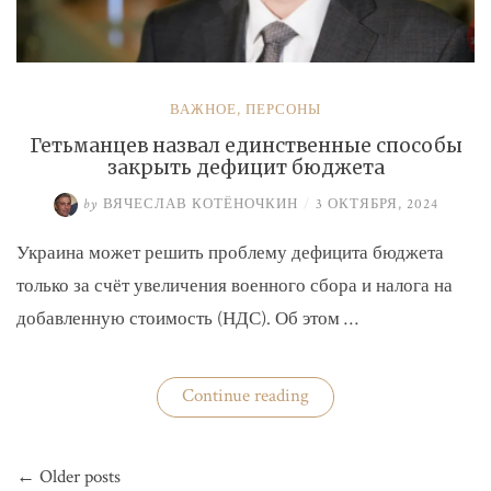
ВАЖНОЕ
,
ПЕРСОНЫ
Гетьманцев назвал единственные способы
закрыть дефицит бюджета
by
ВЯЧЕСЛАВ КОТЁНОЧКИН
/
3 ОКТЯБРЯ, 2024
Украина может решить проблему дефицита бюджета
только за счёт увеличения военного сбора и налога на
добавленную стоимость (НДС). Об этом …
«Гетьманцев
Continue reading
назвал
единственные
способы
Навигация
закрыть
← Older posts
по
дефицит