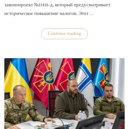
законопроект №11416-д, который предусматривает
историческое повышение налогов. Этот …
«Комитет
Continue reading
ВР
рекомендовал
историческое
увеличение
налогов»