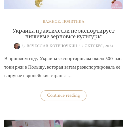
ВАЖНОЕ
,
ПОЛИТИКА
Украина практически не экспортирует
нишевые зерновые культуры
by
ВЯЧЕСЛАВ КОТЁНОЧКИН
/
7 ОКТЯБРЯ, 2024
В прошлом году Украина экспортировала около 600 тыс.
тонн ржи в Польшу, которая затем реэкспортировала её
в другие европейские страны. …
«Украина
Continue reading
практически
не
экспортирует
нишевые
зерновые
культуры»