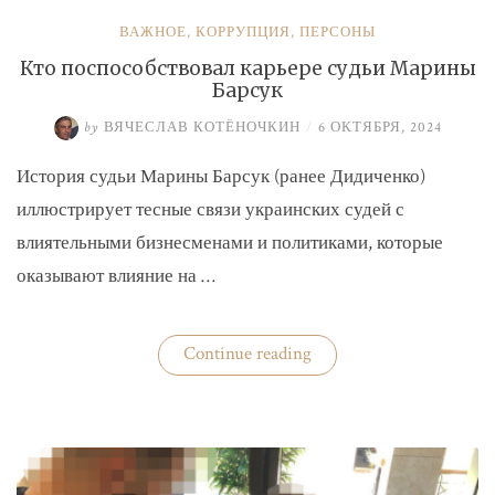
ВАЖНОЕ
,
КОРРУПЦИЯ
,
ПЕРСОНЫ
Кто поспособствовал карьере судьи Марины
Барсук
by
ВЯЧЕСЛАВ КОТЁНОЧКИН
/
6 ОКТЯБРЯ, 2024
История судьи Марины Барсук (ранее Дидиченко)
иллюстрирует тесные связи украинских судей с
влиятельными бизнесменами и политиками, которые
оказывают влияние на …
«Кто
Continue reading
поспособствовал
карьере
судьи
Марины
Барсук»