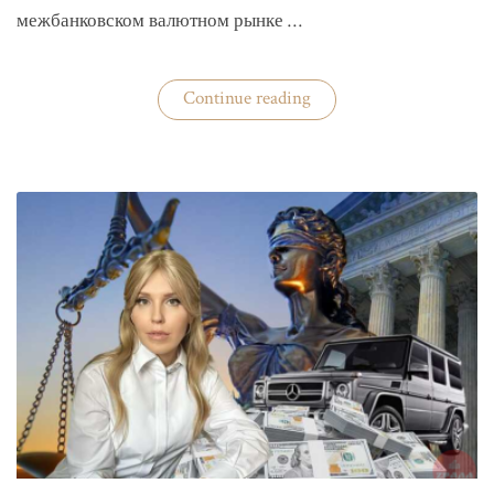
межбанковском валютном рынке …
«Нацбанк
Continue reading
четвертую
неделю
валюту
не
покупает»