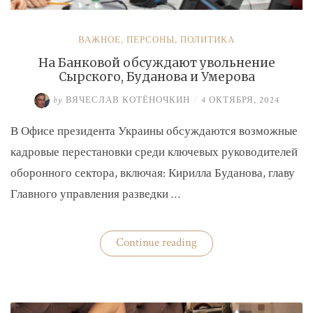
ВАЖНОЕ
,
ПЕРСОНЫ
,
ПОЛИТИКА
На Банковой обсуждают увольнение
Сырского, Буданова и Умерова
by
ВЯЧЕСЛАВ КОТЁНОЧКИН
/
4 ОКТЯБРЯ, 2024
В Офисе президента Украины обсуждаются возможные
кадровые перестановки среди ключевых руководителей
оборонного сектора, включая: Кирилла Буданова, главу
Главного управления разведки …
«На
Continue reading
Банковой
обсуждают
увольнение
Сырского,
Буданова