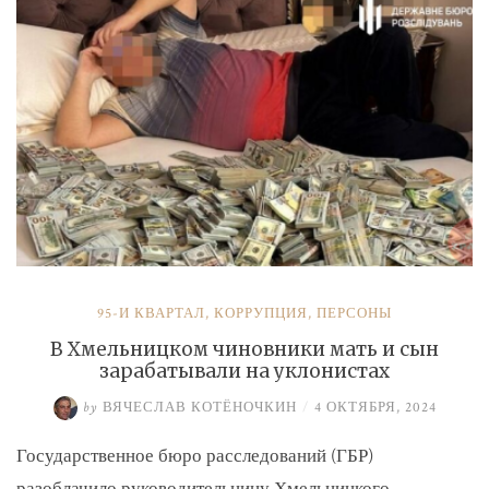
и
Умерова»
95-Й КВАРТАЛ
,
КОРРУПЦИЯ
,
ПЕРСОНЫ
В Хмельницком чиновники мать и сын
зарабатывали на уклонистах
by
ВЯЧЕСЛАВ КОТЁНОЧКИН
/
4 ОКТЯБРЯ, 2024
Государственное бюро расследований (ГБР)