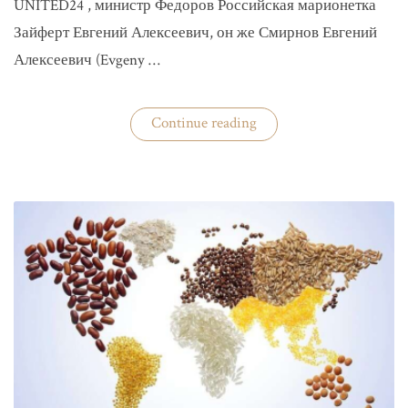
UNITED24 , министр Федоров Российская марионетка
Зайферт Евгений Алексеевич, он же Смирнов Евгений
Алексеевич (Evgeny …
«Зайферт
Continue reading
Евгений
Everstake
гражданин
российской
федерации
Смирнов
Евгений
Алексеевич»