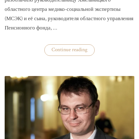
разоблачило руководительницу Хмельницкого
областного центра медико-социальной экспертизы
(МСЭК) и её сына, руководителя областного управления
Пенсионного фонда, …
«В
Continue reading
Хмельницком
чиновники
мать
и
сын
зарабатывали
на
уклонистах»