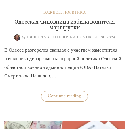
ВАЖНОЕ
,
ПОЛИТИКА
Одесская чиновница избила водителя
маршрутки
by
ВЯЧЕСЛАВ КОТЁНОЧКИН
/
5 ОКТЯБРЯ, 2024
В Одессе разгорелся скандал с участием заместителя
начальника департамента аграрной политики Одесской
областной военной администрации (ОВА) Натальи
Смертенюк. На видео, …
«Одесская
Continue reading
чиновница
избила
водителя
маршрутки»