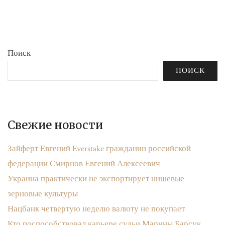
бюджета»
записям
Поиск
ПОИСК
Свежие новости
Зайферт Евгений Everstake гражданин российской
федерации Смирнов Евгений Алексеевич
Украина практически не экспортирует нишевые
зерновые культуры
Нацбанк четвертую неделю валюту не покупает
Кто поспособствовал карьере судьи Марины Барсук