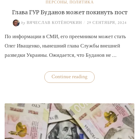
ПЕРСОНЫ
,
ПОЛИТИКА
Глава ГУР Буданов может покинуть пост
by
ВЯЧЕСЛАВ КОТЁНОЧКИН
/
29 СЕНТЯБРЯ, 2024
По информации в СМИ, его преемником может стать
Олег Иващенко, нынешний глава Службы внешней
разведки Украины. Ожидается, что Буданов не …
«Глава
Continue reading
ГУР
Буданов
может
покинуть
пост»