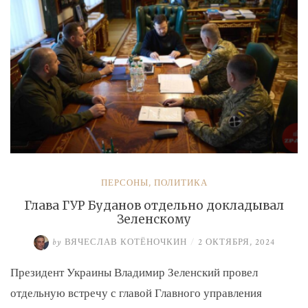
экс-
замминистру
Аверьянову»
ПЕРСОНЫ
,
ПОЛИТИКА
Глава ГУР Буданов отдельно докладывал
Зеленскому
by
ВЯЧЕСЛАВ КОТЁНОЧКИН
/
2 ОКТЯБРЯ, 2024
Президент Украины Владимир Зеленский провел
отдельную встречу с главой Главного управления