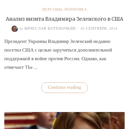
ПЕРСОНЫ
,
ПОЛИТИКА
Анализ визита Владимира Зеленского в США
by
ВЯЧЕСЛАВ КОТЁНОЧКИН
/
30 СЕНТЯБРЯ, 2024
Президент Украины Владимир Зеленский недавно
посетил США с целью заручиться дополнительной
поддержкой в войне против России. Однако, как
отмечает The …
«Анализ
Continue reading
визита
Владимира
Зеленского
в
США»