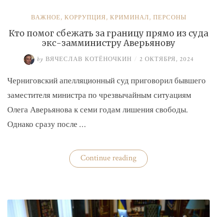
ВАЖНОЕ
,
КОРРУПЦИЯ
,
КРИМИНАЛ
,
ПЕРСОНЫ
Кто помог сбежать за границу прямо из суда
экс-замминистру Аверьянову
by
ВЯЧЕСЛАВ КОТЁНОЧКИН
/
2 ОКТЯБРЯ, 2024
Черниговский апелляционный суд приговорил бывшего
заместителя министра по чрезвычайным ситуациям
Олега Аверьянова к семи годам лишения свободы.
Однако сразу после …
«Кто
Continue reading
помог
сбежать
за
границу
прямо
из
суда