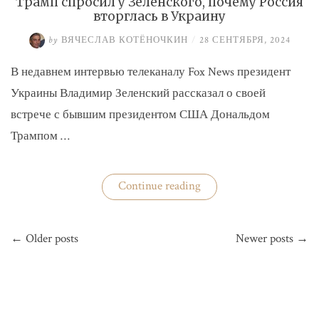
Трамп спросил у Зеленского, почему Россия
вторглась в Украину
by
ВЯЧЕСЛАВ КОТЁНОЧКИН
/
28 СЕНТЯБРЯ, 2024
В недавнем интервью телеканалу Fox News президент
Украины Владимир Зеленский рассказал о своей
встрече с бывшим президентом США Дональдом
Трампом …
«Трамп
Continue reading
спросил
у
Зеленского,
Навигация
почему
← Older posts
Newer posts →
по
Россия
вторглась
записям
в
Украину»