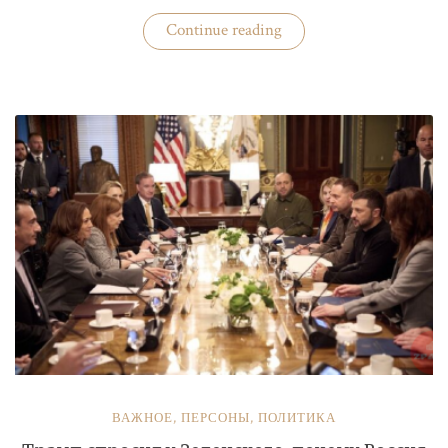
«Бизнес
Continue reading
«добровольных
помощников»
полиции»
ВАЖНОЕ
,
ПЕРСОНЫ
,
ПОЛИТИКА