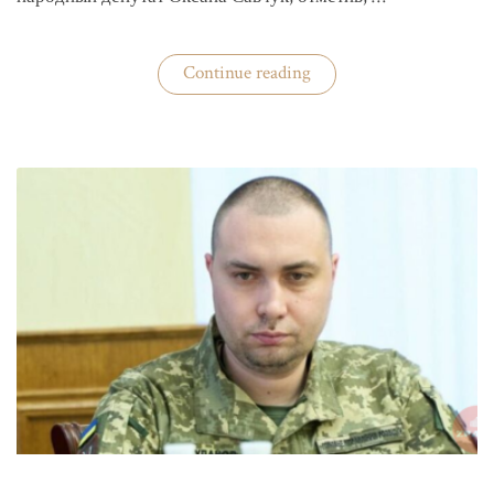
«ЦИК
Continue reading
готовится
к
выборам»