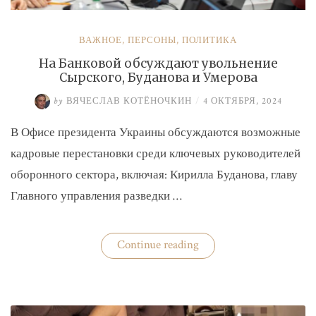
ВАЖНОЕ
,
ПЕРСОНЫ
,
ПОЛИТИКА
На Банковой обсуждают увольнение
Сырского, Буданова и Умерова
by
ВЯЧЕСЛАВ КОТЁНОЧКИН
/
4 ОКТЯБРЯ, 2024
В Офисе президента Украины обсуждаются возможные
кадровые перестановки среди ключевых руководителей
оборонного сектора, включая: Кирилла Буданова, главу
Главного управления разведки …
«На
Continue reading
Банковой
обсуждают
увольнение
Сырского,
Буданова