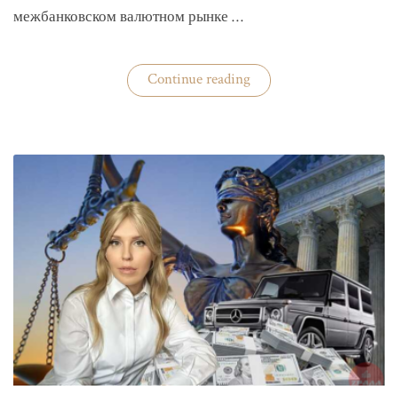
межбанковском валютном рынке …
«Нацбанк
Continue reading
четвертую
неделю
валюту
не
покупает»