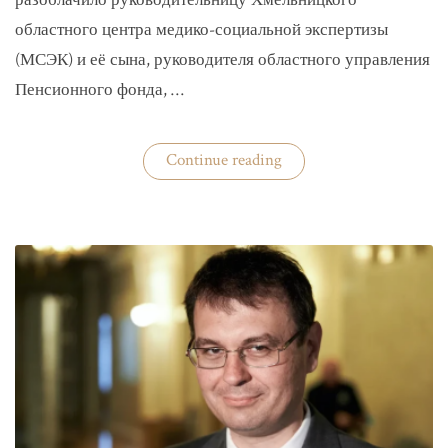
разоблачило руководительницу Хмельницкого
областного центра медико-социальной экспертизы
(МСЭК) и её сына, руководителя областного управления
Пенсионного фонда, …
«В
Continue reading
Хмельницком
чиновники
мать
и
сын
зарабатывали
на
уклонистах»