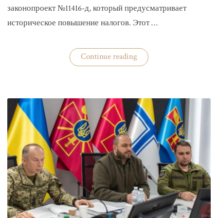
законопроект №11416-д, который предусматривает
историческое повышение налогов. Этот …
«Комитет
Continue reading
ВР
рекомендовал
историческое
увеличение
налогов»