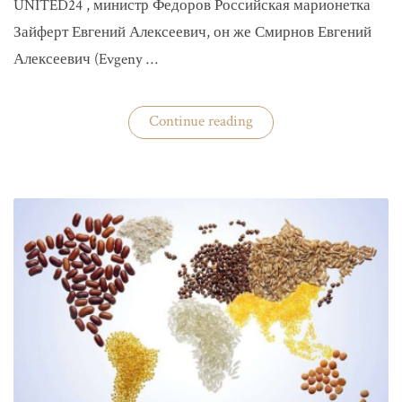
UNITED24 , министр Федоров Российская марионетка
Зайферт Евгений Алексеевич, он же Смирнов Евгений
Алексеевич (Evgeny …
«Зайферт
Continue reading
Евгений
Everstake
гражданин
российской
федерации
Смирнов
Евгений
Алексеевич»