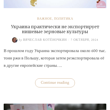
ВАЖНОЕ
,
ПОЛИТИКА
Украина практически не экспортирует
нишевые зерновые культуры
by
ВЯЧЕСЛАВ КОТЁНОЧКИН
/
7 ОКТЯБРЯ, 2024
В прошлом году Украина экспортировала около 600 тыс.
тонн ржи в Польшу, которая затем реэкспортировала её
в другие европейские страны. …
«Украина
Continue reading
практически
не
экспортирует
нишевые
зерновые
культуры»