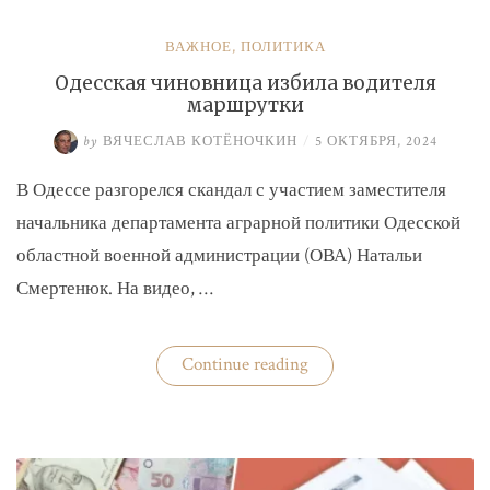
ВАЖНОЕ
,
ПОЛИТИКА
Одесская чиновница избила водителя
маршрутки
by
ВЯЧЕСЛАВ КОТЁНОЧКИН
/
5 ОКТЯБРЯ, 2024
В Одессе разгорелся скандал с участием заместителя
начальника департамента аграрной политики Одесской
областной военной администрации (ОВА) Натальи
Смертенюк. На видео, …
«Одесская
Continue reading
чиновница
избила
водителя
маршрутки»