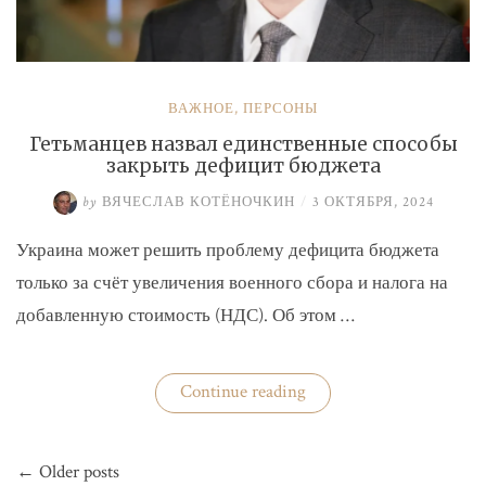
ВАЖНОЕ
,
ПЕРСОНЫ
Гетьманцев назвал единственные способы
закрыть дефицит бюджета
by
ВЯЧЕСЛАВ КОТЁНОЧКИН
/
3 ОКТЯБРЯ, 2024
Украина может решить проблему дефицита бюджета
только за счёт увеличения военного сбора и налога на
добавленную стоимость (НДС). Об этом …
«Гетьманцев
Continue reading
назвал
единственные
способы
Навигация
закрыть
← Older posts
по
дефицит