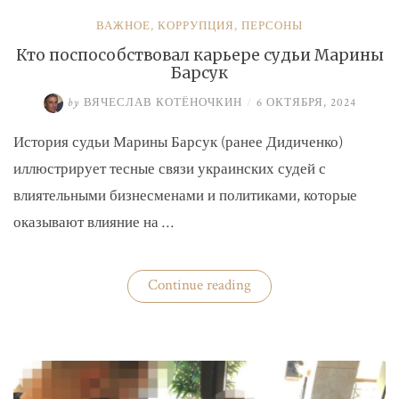
ВАЖНОЕ
,
КОРРУПЦИЯ
,
ПЕРСОНЫ
Кто поспособствовал карьере судьи Марины
Барсук
by
ВЯЧЕСЛАВ КОТЁНОЧКИН
/
6 ОКТЯБРЯ, 2024
История судьи Марины Барсук (ранее Дидиченко)
иллюстрирует тесные связи украинских судей с
влиятельными бизнесменами и политиками, которые
оказывают влияние на …
«Кто
Continue reading
поспособствовал
карьере
судьи
Марины
Барсук»