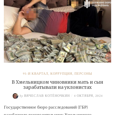
и
Умерова»
95-Й КВАРТАЛ
,
КОРРУПЦИЯ
,
ПЕРСОНЫ
В Хмельницком чиновники мать и сын
зарабатывали на уклонистах
by
ВЯЧЕСЛАВ КОТЁНОЧКИН
/
4 ОКТЯБРЯ, 2024
Государственное бюро расследований (ГБР)