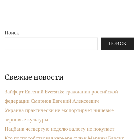
бюджета»
записям
Поиск
ПОИСК
Свежие новости
Зайферт Евгений Everstake гражданин российской
федерации Смирнов Евгений Алексеевич
Украина практически не экспортирует нишевые
зерновые культуры
Нацбанк четвертую неделю валюту не покупает
Кто поспособствовал карьере судьи Марины Барсук