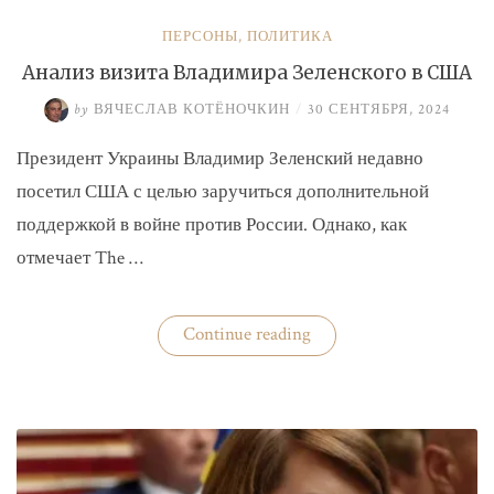
ПЕРСОНЫ
,
ПОЛИТИКА
Анализ визита Владимира Зеленского в США
by
ВЯЧЕСЛАВ КОТЁНОЧКИН
/
30 СЕНТЯБРЯ, 2024
Президент Украины Владимир Зеленский недавно
посетил США с целью заручиться дополнительной
поддержкой в войне против России. Однако, как
отмечает The …
«Анализ
Continue reading
визита
Владимира
Зеленского
в
США»