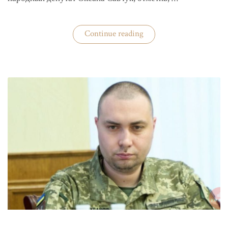
«ЦИК
Continue reading
готовится
к
выборам»