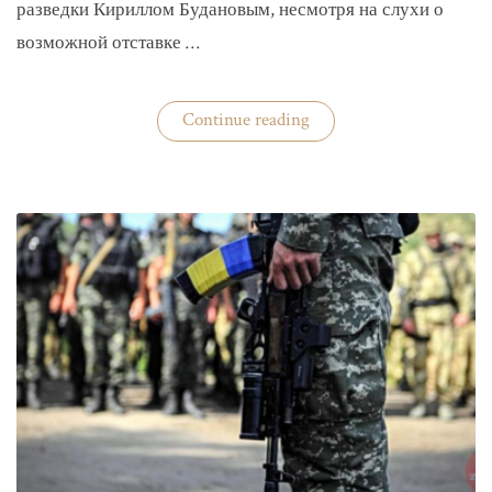
разведки Кириллом Будановым, несмотря на слухи о
возможной отставке …
«Глава
Continue reading
ГУР
Буданов
отдельно
докладывал
Зеленскому»