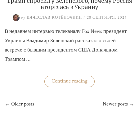
Трамп спросил у Зеленского, почему Россия
вторглась в Украину
by
ВЯЧЕСЛАВ КОТЁНОЧКИН
/
28 СЕНТЯБРЯ, 2024
В недавнем интервью телеканалу Fox News президент
Украины Владимир Зеленский рассказал о своей
встрече с бывшим президентом США Дональдом
Трампом …
«Трамп
Continue reading
спросил
у
Зеленского,
Навигация
почему
← Older posts
Newer posts →
по
Россия
вторглась
записям
в
Украину»