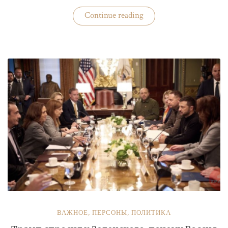
«Бизнес
Continue reading
«добровольных
помощников»
полиции»
ВАЖНОЕ
,
ПЕРСОНЫ
,
ПОЛИТИКА