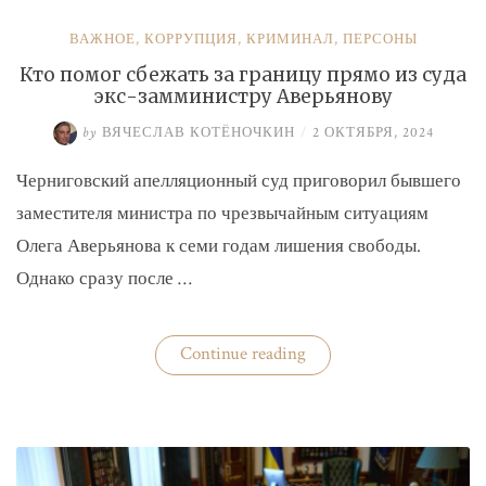
ВАЖНОЕ
,
КОРРУПЦИЯ
,
КРИМИНАЛ
,
ПЕРСОНЫ
Кто помог сбежать за границу прямо из суда
экс-замминистру Аверьянову
by
ВЯЧЕСЛАВ КОТЁНОЧКИН
/
2 ОКТЯБРЯ, 2024
Черниговский апелляционный суд приговорил бывшего
заместителя министра по чрезвычайным ситуациям
Олега Аверьянова к семи годам лишения свободы.
Однако сразу после …
«Кто
Continue reading
помог
сбежать
за
границу
прямо
из
суда