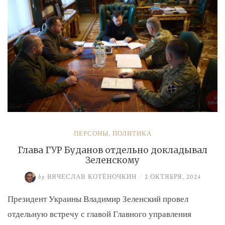
экс-
замминистру
Аверьянову»
ПЕРСОНЫ
,
ПОЛИТИКА
Глава ГУР Буданов отдельно докладывал
Зеленскому
by
ВЯЧЕСЛАВ КОТЁНОЧКИН
/
2 ОКТЯБРЯ, 2024
Президент Украины Владимир Зеленский провел
отдельную встречу с главой Главного управления