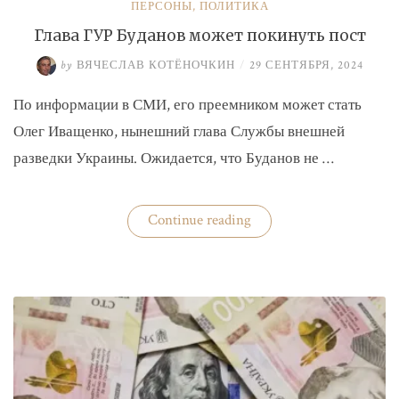
ПЕРСОНЫ
,
ПОЛИТИКА
Глава ГУР Буданов может покинуть пост
by
ВЯЧЕСЛАВ КОТЁНОЧКИН
/
29 СЕНТЯБРЯ, 2024
По информации в СМИ, его преемником может стать
Олег Иващенко, нынешний глава Службы внешней
разведки Украины. Ожидается, что Буданов не …
«Глава
Continue reading
ГУР
Буданов
может
покинуть
пост»