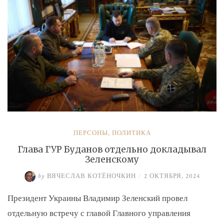
экс-
замминистру
Аверьянову»
ПЕРСОНЫ
,
ПОЛИТИКА
Глава ГУР Буданов отдельно докладывал
Зеленскому
by
ВЯЧЕСЛАВ КОТЁНОЧКИН
/
2 ОКТЯБРЯ, 2024
Президент Украины Владимир Зеленский провел
отдельную встречу с главой Главного управления