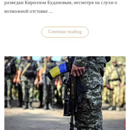
разведки Кириллом Будановым, несмотря на слухи о
возможной отставке …
«Глава
Continue reading
ГУР
Буданов
отдельно
докладывал
Зеленскому»