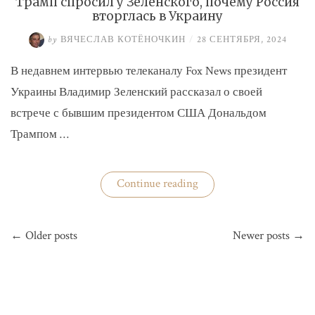
Трамп спросил у Зеленского, почему Россия
вторглась в Украину
by
ВЯЧЕСЛАВ КОТЁНОЧКИН
/
28 СЕНТЯБРЯ, 2024
В недавнем интервью телеканалу Fox News президент
Украины Владимир Зеленский рассказал о своей
встрече с бывшим президентом США Дональдом
Трампом …
«Трамп
Continue reading
спросил
у
Зеленского,
Навигация
почему
← Older posts
Newer posts →
по
Россия
вторглась
записям
в
Украину»