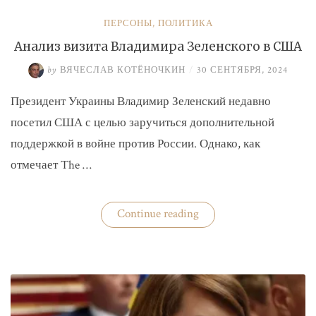
ПЕРСОНЫ
,
ПОЛИТИКА
Анализ визита Владимира Зеленского в США
by
ВЯЧЕСЛАВ КОТЁНОЧКИН
/
30 СЕНТЯБРЯ, 2024
Президент Украины Владимир Зеленский недавно
посетил США с целью заручиться дополнительной
поддержкой в войне против России. Однако, как
отмечает The …
«Анализ
Continue reading
визита
Владимира
Зеленского
в
США»