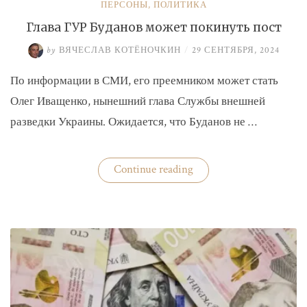
ПЕРСОНЫ
,
ПОЛИТИКА
Глава ГУР Буданов может покинуть пост
by
ВЯЧЕСЛАВ КОТЁНОЧКИН
/
29 СЕНТЯБРЯ, 2024
По информации в СМИ, его преемником может стать
Олег Иващенко, нынешний глава Службы внешней
разведки Украины. Ожидается, что Буданов не …
«Глава
Continue reading
ГУР
Буданов
может
покинуть
пост»