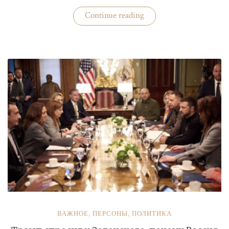
«Бизнес
Continue reading
«добровольных
помощников»
полиции»
ВАЖНОЕ
,
ПЕРСОНЫ
,
ПОЛИТИКА