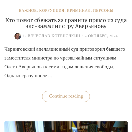
ВАЖНОЕ
,
КОРРУПЦИЯ
,
КРИМИНАЛ
,
ПЕРСОНЫ
Кто помог сбежать за границу прямо из суда
экс-замминистру Аверьянову
by
ВЯЧЕСЛАВ КОТЁНОЧКИН
/
2 ОКТЯБРЯ, 2024
Черниговский апелляционный суд приговорил бывшего
заместителя министра по чрезвычайным ситуациям
Олега Аверьянова к семи годам лишения свободы.
Однако сразу после …
«Кто
Continue reading
помог
сбежать
за
границу
прямо
из
суда