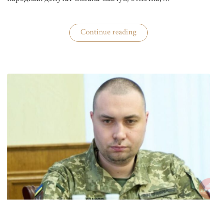
«ЦИК
Continue reading
готовится
к
выборам»