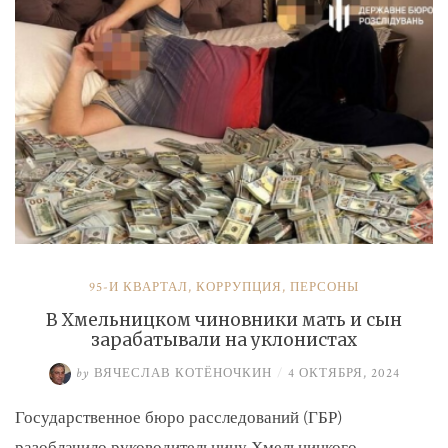
и
Умерова»
95-Й КВАРТАЛ
,
КОРРУПЦИЯ
,
ПЕРСОНЫ
В Хмельницком чиновники мать и сын
зарабатывали на уклонистах
by
ВЯЧЕСЛАВ КОТЁНОЧКИН
/
4 ОКТЯБРЯ, 2024
Государственное бюро расследований (ГБР)