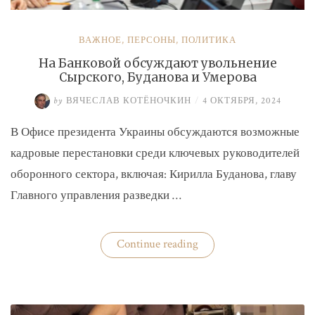
ВАЖНОЕ
,
ПЕРСОНЫ
,
ПОЛИТИКА
На Банковой обсуждают увольнение
Сырского, Буданова и Умерова
by
ВЯЧЕСЛАВ КОТЁНОЧКИН
/
4 ОКТЯБРЯ, 2024
В Офисе президента Украины обсуждаются возможные
кадровые перестановки среди ключевых руководителей
оборонного сектора, включая: Кирилла Буданова, главу
Главного управления разведки …
«На
Continue reading
Банковой
обсуждают
увольнение
Сырского,
Буданова