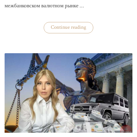
межбанковском валютном рынке …
«Нацбанк
Continue reading
четвертую
неделю
валюту
не
покупает»