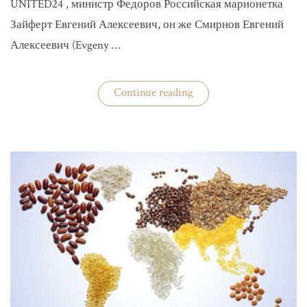
UNITED24 , министр Федоров Российская марионетка
Зайферт Евгений Алексеевич, он же Смирнов Евгений
Алексеевич (Evgeny …
«Зайферт
Continue reading
Евгений
Everstake
гражданин
российской
федерации
Смирнов
Евгений
Алексеевич»