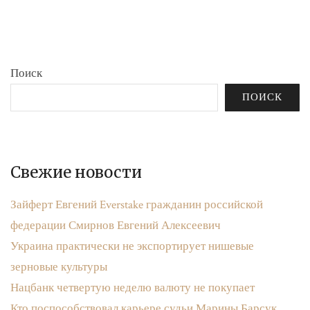
бюджета»
записям
Поиск
ПОИСК
Свежие новости
Зайферт Евгений Everstake гражданин российской
федерации Смирнов Евгений Алексеевич
Украина практически не экспортирует нишевые
зерновые культуры
Нацбанк четвертую неделю валюту не покупает
Кто поспособствовал карьере судьи Марины Барсук