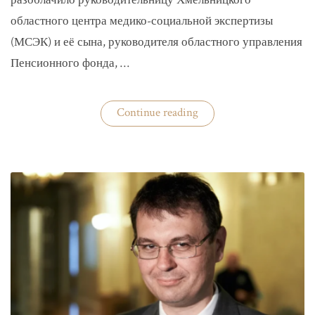
разоблачило руководительницу Хмельницкого
областного центра медико-социальной экспертизы
(МСЭК) и её сына, руководителя областного управления
Пенсионного фонда, …
«В
Continue reading
Хмельницком
чиновники
мать
и
сын
зарабатывали
на
уклонистах»