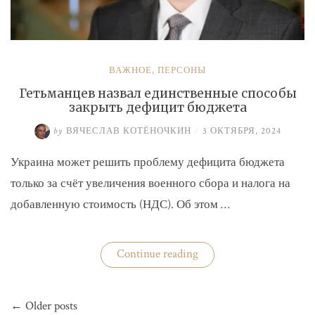
ВАЖНОЕ
,
ПЕРСОНЫ
Гетьманцев назвал единственные способы
закрыть дефицит бюджета
by
ВЯЧЕСЛАВ КОТЁНОЧКИН
/
3 ОКТЯБРЯ, 2024
Украина может решить проблему дефицита бюджета
только за счёт увеличения военного сбора и налога на
добавленную стоимость (НДС). Об этом …
«Гетьманцев
Continue reading
назвал
единственные
способы
Навигация
закрыть
← Older posts
по
дефицит