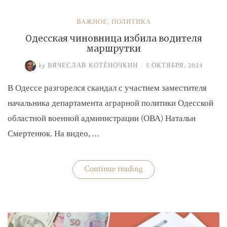
ВАЖНОЕ
,
ПОЛИТИКА
Одесская чиновница избила водителя
маршрутки
by
ВЯЧЕСЛАВ КОТЁНОЧКИН
/
5 ОКТЯБРЯ, 2024
В Одессе разгорелся скандал с участием заместителя
начальника департамента аграрной политики Одесской
областной военной администрации (ОВА) Натальи
Смертенюк. На видео, …
«Одесская
Continue reading
чиновница
избила
водителя
маршрутки»