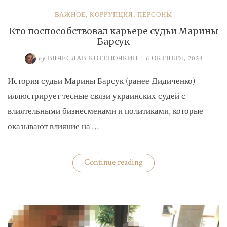
ВАЖНОЕ
,
КОРРУПЦИЯ
,
ПЕРСОНЫ
Кто поспособствовал карьере судьи Марины
Барсук
by
ВЯЧЕСЛАВ КОТЁНОЧКИН
/
6 ОКТЯБРЯ, 2024
История судьи Марины Барсук (ранее Дидиченко)
иллюстрирует тесные связи украинских судей с
влиятельными бизнесменами и политиками, которые
оказывают влияние на …
«Кто
Continue reading
поспособствовал
карьере
судьи
Марины
Барсук»