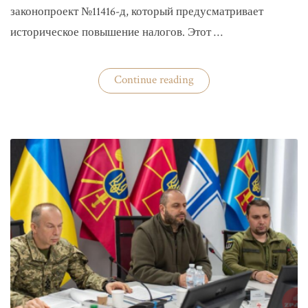
законопроект №11416-д, который предусматривает
историческое повышение налогов. Этот …
«Комитет
Continue reading
ВР
рекомендовал
историческое
увеличение
налогов»