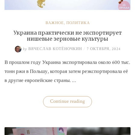
ВАЖНОЕ
,
ПОЛИТИКА
Украина практически не экспортирует
нишевые зерновые культуры
by
ВЯЧЕСЛАВ КОТЁНОЧКИН
/
7 ОКТЯБРЯ, 2024
В прошлом году Украина экспортировала около 600 тыс.
тонн ржи в Польшу, которая затем реэкспортировала её
в другие европейские страны. …
«Украина
Continue reading
практически
не
экспортирует
нишевые
зерновые
культуры»