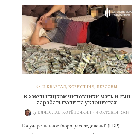
налогов»
95-Й КВАРТАЛ
,
КОРРУПЦИЯ
,
ПЕРСОНЫ
В Хмельницком чиновники мать и сын
зарабатывали на уклонистах
by
ВЯЧЕСЛАВ КОТЁНОЧКИН
/
4 ОКТЯБРЯ, 2024
Государственное бюро расследований (ГБР)