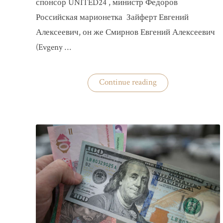
спонсор UNITED24 , министр Федоров
Российская марионетка Зайферт Евгений
Алексеевич, он же Смирнов Евгений Алексеевич
(Evgeny …
«Зайферт
Continue reading
Евгений
Everstake
гражданин
российской
федерации
Смирнов
Евгений
Алексеевич»