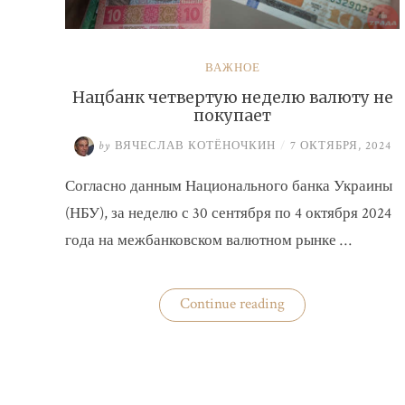
ВАЖНОЕ
Нацбанк четвертую неделю валюту не
покупает
by
ВЯЧЕСЛАВ КОТЁНОЧКИН
/
7 ОКТЯБРЯ, 2024
Согласно данным Национального банка Украины
(НБУ), за неделю с 30 сентября по 4 октября 2024
года на межбанковском валютном рынке …
«Нацбанк
Continue reading
четвертую
неделю
валюту
не
покупает»