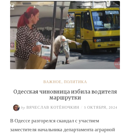
Барсук»
ВАЖНОЕ
,
ПОЛИТИКА
Одесская чиновница избила водителя
маршрутки
by
ВЯЧЕСЛАВ КОТЁНОЧКИН
/
5 ОКТЯБРЯ, 2024
В Одессе разгорелся скандал с участием
заместителя начальника департамента аграрной