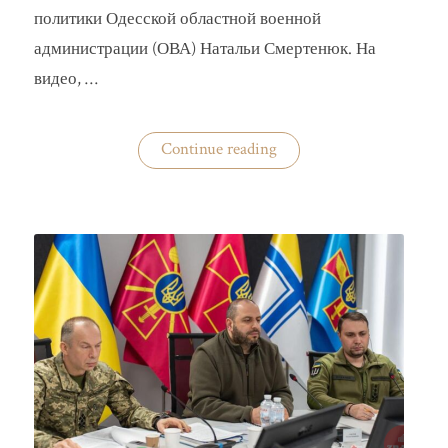
политики Одесской областной военной
администрации (ОВА) Натальи Смертенюк. На
видео, …
«Одесская
Continue reading
чиновница
избила
водителя
маршрутки»