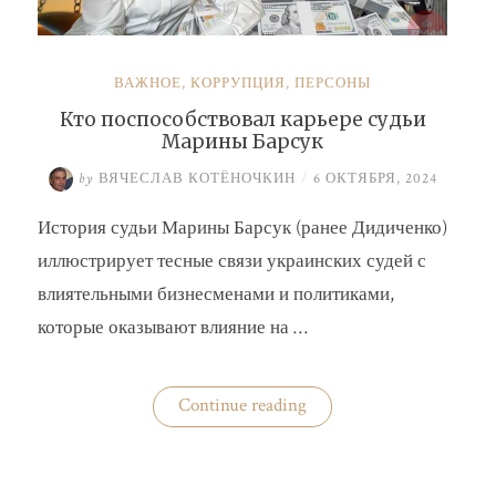
ВАЖНОЕ
,
КОРРУПЦИЯ
,
ПЕРСОНЫ
Кто поспособствовал карьере судьи
Марины Барсук
by
ВЯЧЕСЛАВ КОТЁНОЧКИН
/
6 ОКТЯБРЯ, 2024
История судьи Марины Барсук (ранее Дидиченко)
иллюстрирует тесные связи украинских судей с
влиятельными бизнесменами и политиками,
которые оказывают влияние на …
«Кто
Continue reading
поспособствовал
карьере
судьи
Марины