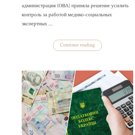
администрация (ОВА) приняла решение усилить
контроль за работой медико-социальных
экспертных …
«На
Continue reading
Волыни
проверят
решения
ВВК
об
отсрочках
от
мобилизации»