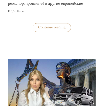
реэкспортировала её в другие европейские
страны. …
«Украина
Continue reading
практически
не
экспортирует
нишевые
зерновые
культуры»