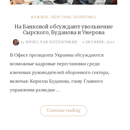
ВАЖНОЕ
,
ПЕРСОНЫ
,
ПОЛИТИКА
На Банковой обсуждают увольнение
Сырского, Буданова и Умерова
by
ВЯЧЕСЛАВ КОТЁНОЧКИН
/
4 ОКТЯБРЯ, 2024
В Офисе президента Украины обсуждаются
возможные кадровые перестановки среди
ключевых руководителей оборонного сектора,
включая: Кирилла Буданова, главу Главного
управления разведки …
«На
Continue reading
Банковой
обсуждают
увольнение
Сырского,