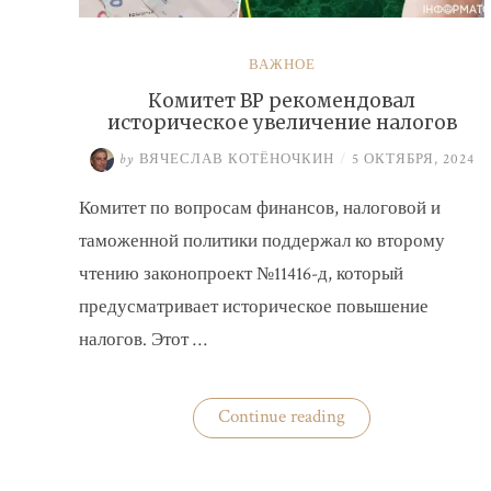
ВАЖНОЕ
Комитет ВР рекомендовал
историческое увеличение налогов
by
ВЯЧЕСЛАВ КОТЁНОЧКИН
/
5 ОКТЯБРЯ, 2024
Комитет по вопросам финансов, налоговой и
таможенной политики поддержал ко второму
чтению законопроект №11416-д, который
предусматривает историческое повышение
налогов. Этот …
«Комитет
Continue reading
ВР
рекомендовал
историческое
увеличение