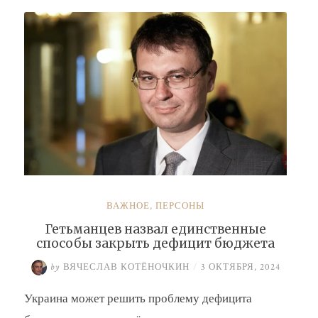
Буданова
и
Умерова»
ВАЖНОЕ
,
ПЕРСОНЫ
Гетьманцев назвал единственные
способы закрыть дефицит бюджета
by
ВЯЧЕСЛАВ КОТЁНОЧКИН
/
3 ОКТЯБРЯ, 2024
Украина может решить проблему дефицита