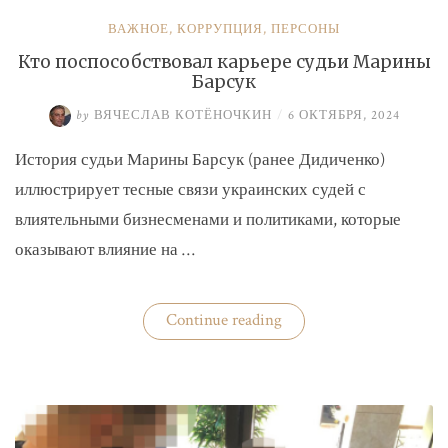
ВАЖНОЕ
,
КОРРУПЦИЯ
,
ПЕРСОНЫ
Кто поспособствовал карьере судьи Марины
Барсук
by
ВЯЧЕСЛАВ КОТЁНОЧКИН
/
6 ОКТЯБРЯ, 2024
История судьи Марины Барсук (ранее Дидиченко)
иллюстрирует тесные связи украинских судей с
влиятельными бизнесменами и политиками, которые
оказывают влияние на …
«Кто
Continue reading
поспособствовал
карьере
судьи
Марины
Барсук»