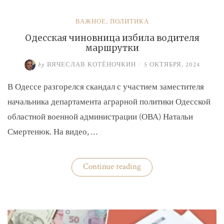
ВАЖНОЕ
,
ПОЛИТИКА
Одесская чиновница избила водителя
маршрутки
by
ВЯЧЕСЛАВ КОТЁНОЧКИН
/
5 ОКТЯБРЯ, 2024
В Одессе разгорелся скандал с участием заместителя
начальника департамента аграрной политики Одесской
областной военной администрации (ОВА) Натальи
Смертенюк. На видео, …
«Одесская
Continue reading
чиновница
избила
водителя
маршрутки»