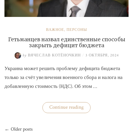
ВАЖНОЕ
,
ПЕРСОНЫ
Гетьманцев назвал единственные способы
закрыть дефицит бюджета
by
ВЯЧЕСЛАВ КОТЁНОЧКИН
/
3 ОКТЯБРЯ, 2024
Украина может решить проблему дефицита бюджета
только за счёт увеличения военного сбора и налога на
добавленную стоимость (НДС). Об этом …
«Гетьманцев
Continue reading
назвал
единственные
способы
Навигация
закрыть
← Older posts
по
дефицит