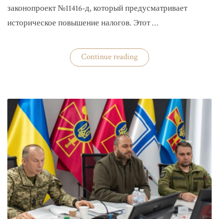
законопроект №11416-д, который предусматривает
историческое повышение налогов. Этот …
«Комитет
Continue reading
ВР
рекомендовал
историческое
увеличение
налогов»