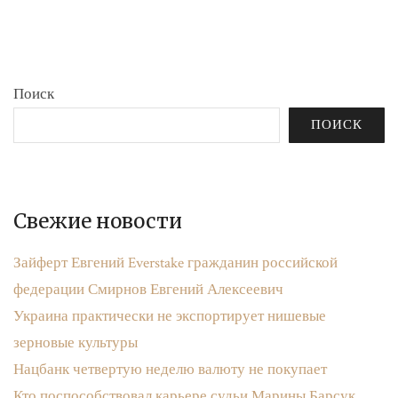
бюджета»
записям
Поиск
ПОИСК
Свежие новости
Зайферт Евгений Everstake гражданин российской
федерации Смирнов Евгений Алексеевич
Украина практически не экспортирует нишевые
зерновые культуры
Нацбанк четвертую неделю валюту не покупает
Кто поспособствовал карьере судьи Марины Барсук