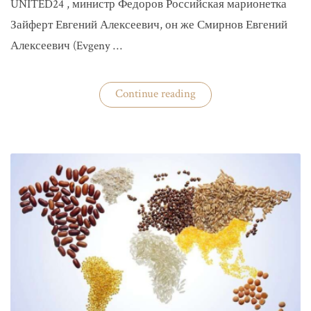
UNITED24 , министр Федоров Российская марионетка
Зайферт Евгений Алексеевич, он же Смирнов Евгений
Алексеевич (Evgeny …
«Зайферт
Continue reading
Евгений
Everstake
гражданин
российской
федерации
Смирнов
Евгений
Алексеевич»