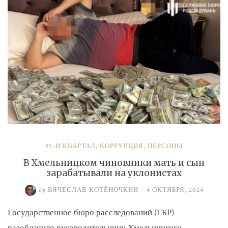
и
Умерова»
95-Й КВАРТАЛ
,
КОРРУПЦИЯ
,
ПЕРСОНЫ
В Хмельницком чиновники мать и сын
зарабатывали на уклонистах
by
ВЯЧЕСЛАВ КОТЁНОЧКИН
/
4 ОКТЯБРЯ, 2024
Государственное бюро расследований (ГБР)