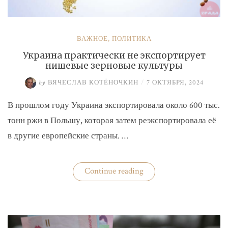
ВАЖНОЕ
,
ПОЛИТИКА
Украина практически не экспортирует
нишевые зерновые культуры
by
ВЯЧЕСЛАВ КОТЁНОЧКИН
/
7 ОКТЯБРЯ, 2024
В прошлом году Украина экспортировала около 600 тыс.
тонн ржи в Польшу, которая затем реэкспортировала её
в другие европейские страны. …
«Украина
Continue reading
практически
не
экспортирует
нишевые
зерновые
культуры»