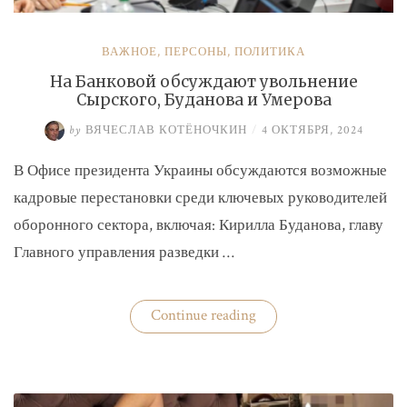
ВАЖНОЕ
,
ПЕРСОНЫ
,
ПОЛИТИКА
На Банковой обсуждают увольнение
Сырского, Буданова и Умерова
by
ВЯЧЕСЛАВ КОТЁНОЧКИН
/
4 ОКТЯБРЯ, 2024
В Офисе президента Украины обсуждаются возможные
кадровые перестановки среди ключевых руководителей
оборонного сектора, включая: Кирилла Буданова, главу
Главного управления разведки …
«На
Continue reading
Банковой
обсуждают
увольнение
Сырского,
Буданова