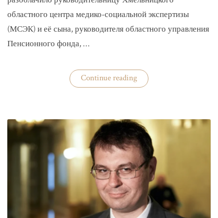
разоблачило руководительницу Хмельницкого
областного центра медико-социальной экспертизы
(МСЭК) и её сына, руководителя областного управления
Пенсионного фонда, …
«В
Continue reading
Хмельницком
чиновники
мать
и
сын
зарабатывали
на
уклонистах»