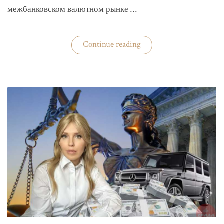
межбанковском валютном рынке …
«Нацбанк
Continue reading
четвертую
неделю
валюту
не
покупает»