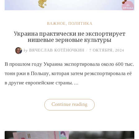
ВАЖНОЕ
,
ПОЛИТИКА
Украина практически не экспортирует
нишевые зерновые культуры
by
ВЯЧЕСЛАВ КОТЁНОЧКИН
/
7 ОКТЯБРЯ, 2024
В прошлом году Украина экспортировала около 600 тыс.
тонн ржи в Польшу, которая затем реэкспортировала её
в другие европейские страны. …
«Украина
Continue reading
практически
не
экспортирует
нишевые
зерновые
культуры»