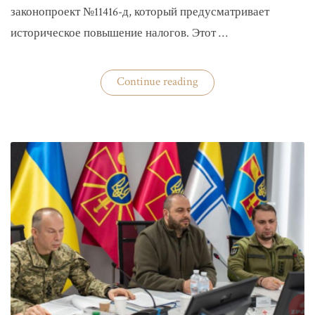
законопроект №11416-д, который предусматривает
историческое повышение налогов. Этот …
«Комитет
Continue reading
ВР
рекомендовал
историческое
увеличение
налогов»