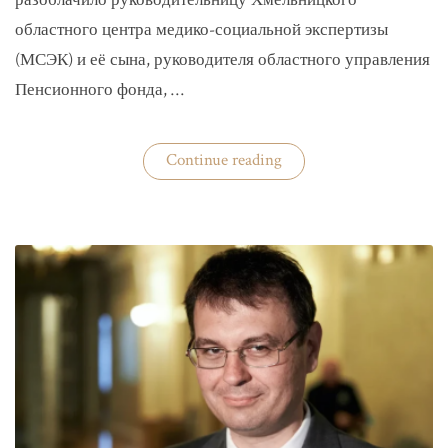
разоблачило руководительницу Хмельницкого
областного центра медико-социальной экспертизы
(МСЭК) и её сына, руководителя областного управления
Пенсионного фонда, …
«В
Continue reading
Хмельницком
чиновники
мать
и
сын
зарабатывали
на
уклонистах»