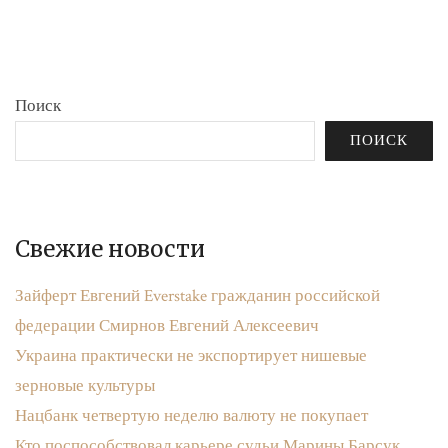
бюджета»
записям
Поиск
ПОИСК
Свежие новости
Зайферт Евгений Everstake гражданин российской
федерации Смирнов Евгений Алексеевич
Украина практически не экспортирует нишевые
зерновые культуры
Нацбанк четвертую неделю валюту не покупает
Кто поспособствовал карьере судьи Марины Барсук