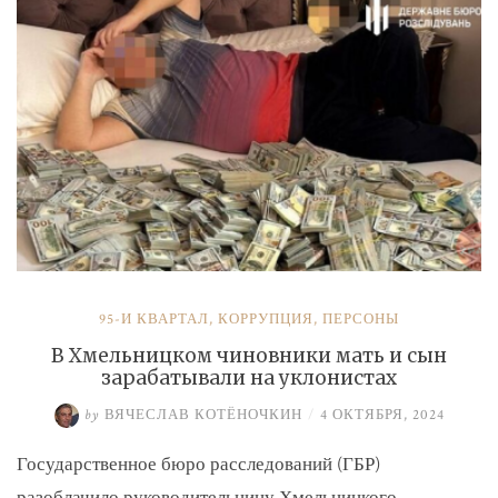
и
Умерова»
95-Й КВАРТАЛ
,
КОРРУПЦИЯ
,
ПЕРСОНЫ
В Хмельницком чиновники мать и сын
зарабатывали на уклонистах
by
ВЯЧЕСЛАВ КОТЁНОЧКИН
/
4 ОКТЯБРЯ, 2024
Государственное бюро расследований (ГБР)