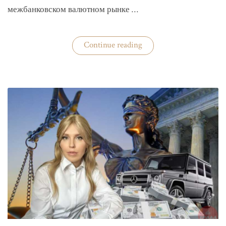
межбанковском валютном рынке …
«Нацбанк
Continue reading
четвертую
неделю
валюту
не
покупает»