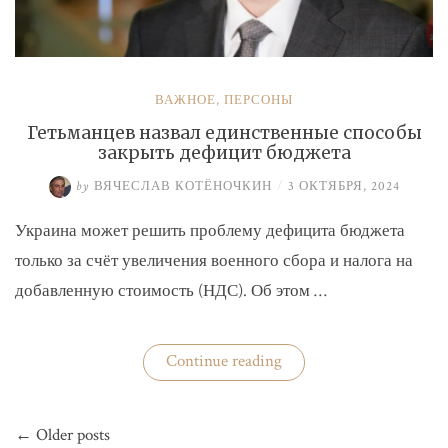
ВАЖНОЕ
,
ПЕРСОНЫ
Гетьманцев назвал единственные способы
закрыть дефицит бюджета
by
ВЯЧЕСЛАВ КОТЁНОЧКИН
/
3 ОКТЯБРЯ, 2024
Украина может решить проблему дефицита бюджета
только за счёт увеличения военного сбора и налога на
добавленную стоимость (НДС). Об этом …
«Гетьманцев
Continue reading
назвал
единственные
способы
Навигация
закрыть
← Older posts
по
дефицит