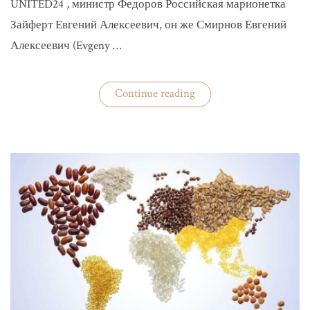
UNITED24 , министр Федоров Российская марионетка
Зайферт Евгений Алексеевич, он же Смирнов Евгений
Алексеевич (Evgeny …
«Зайферт
Continue reading
Евгений
Everstake
гражданин
российской
федерации
Смирнов
Евгений
Алексеевич»