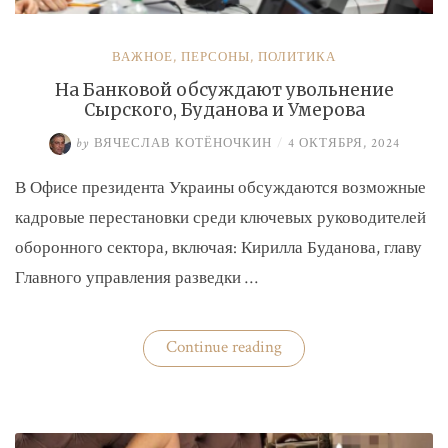
ВАЖНОЕ
,
ПЕРСОНЫ
,
ПОЛИТИКА
На Банковой обсуждают увольнение
Сырского, Буданова и Умерова
by
ВЯЧЕСЛАВ КОТЁНОЧКИН
/
4 ОКТЯБРЯ, 2024
В Офисе президента Украины обсуждаются возможные
кадровые перестановки среди ключевых руководителей
оборонного сектора, включая: Кирилла Буданова, главу
Главного управления разведки …
«На
Continue reading
Банковой
обсуждают
увольнение
Сырского,
Буданова