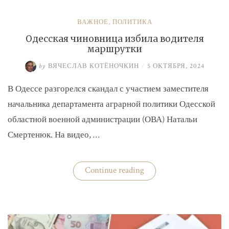
ВАЖНОЕ
,
ПОЛИТИКА
Одесская чиновница избила водителя
маршрутки
by
ВЯЧЕСЛАВ КОТЁНОЧКИН
/
5 ОКТЯБРЯ, 2024
В Одессе разгорелся скандал с участием заместителя
начальника департамента аграрной политики Одесской
областной военной администрации (ОВА) Натальи
Смертенюк. На видео, …
«Одесская
Continue reading
чиновница
избила
водителя
маршрутки»