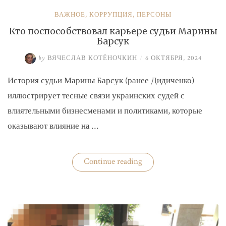
ВАЖНОЕ
,
КОРРУПЦИЯ
,
ПЕРСОНЫ
Кто поспособствовал карьере судьи Марины
Барсук
by
ВЯЧЕСЛАВ КОТЁНОЧКИН
/
6 ОКТЯБРЯ, 2024
История судьи Марины Барсук (ранее Дидиченко)
иллюстрирует тесные связи украинских судей с
влиятельными бизнесменами и политиками, которые
оказывают влияние на …
«Кто
Continue reading
поспособствовал
карьере
судьи
Марины
Барсук»