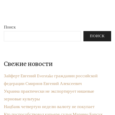
бюджета»
записям
Поиск
ПОИСК
Свежие новости
Зайферт Евгений Everstake гражданин российской
федерации Смирнов Евгений Алексеевич
Украина практически не экспортирует нишевые
зерновые культуры
Нацбанк четвертую неделю валюту не покупает
Кто поспособствовал карьере судьи Марины Барсук