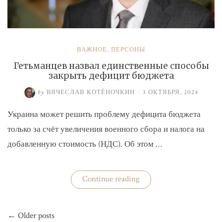
ВАЖНОЕ
,
ПЕРСОНЫ
Гетьманцев назвал единственные способы
закрыть дефицит бюджета
by
ВЯЧЕСЛАВ КОТЁНОЧКИН
/
3 ОКТЯБРЯ, 2024
Украина может решить проблему дефицита бюджета
только за счёт увеличения военного сбора и налога на
добавленную стоимость (НДС). Об этом …
«Гетьманцев
Continue reading
назвал
единственные
способы
Навигация
закрыть
← Older posts
по
дефицит