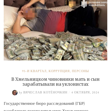
и
Умерова»
95-Й КВАРТАЛ
,
КОРРУПЦИЯ
,
ПЕРСОНЫ
В Хмельницком чиновники мать и сын
зарабатывали на уклонистах
by
ВЯЧЕСЛАВ КОТЁНОЧКИН
/
4 ОКТЯБРЯ, 2024
Государственное бюро расследований (ГБР)