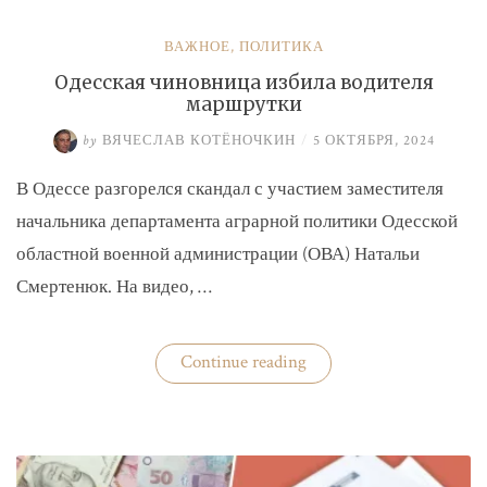
ВАЖНОЕ
,
ПОЛИТИКА
Одесская чиновница избила водителя
маршрутки
by
ВЯЧЕСЛАВ КОТЁНОЧКИН
/
5 ОКТЯБРЯ, 2024
В Одессе разгорелся скандал с участием заместителя
начальника департамента аграрной политики Одесской
областной военной администрации (ОВА) Натальи
Смертенюк. На видео, …
«Одесская
Continue reading
чиновница
избила
водителя
маршрутки»