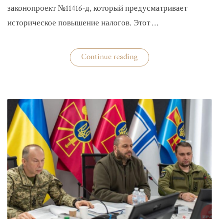
законопроект №11416-д, который предусматривает
историческое повышение налогов. Этот …
«Комитет
Continue reading
ВР
рекомендовал
историческое
увеличение
налогов»