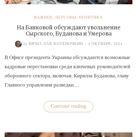
ВАЖНОЕ
,
ПЕРСОНЫ
,
ПОЛИТИКА
На Банковой обсуждают увольнение
Сырского, Буданова и Умерова
by
ВЯЧЕСЛАВ КОТЁНОЧКИН
/
4 ОКТЯБРЯ, 2024
В Офисе президента Украины обсуждаются возможные
кадровые перестановки среди ключевых руководителей
оборонного сектора, включая: Кирилла Буданова, главу
Главного управления разведки …
«На
Continue reading
Банковой
обсуждают
увольнение
Сырского,
Буданова