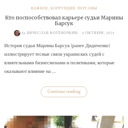
ВАЖНОЕ
,
КОРРУПЦИЯ
,
ПЕРСОНЫ
Кто поспособствовал карьере судьи Марины
Барсук
by
ВЯЧЕСЛАВ КОТЁНОЧКИН
/
6 ОКТЯБРЯ, 2024
История судьи Марины Барсук (ранее Дидиченко)
иллюстрирует тесные связи украинских судей с
влиятельными бизнесменами и политиками, которые
оказывают влияние на …
«Кто
Continue reading
поспособствовал
карьере
судьи
Марины
Барсук»