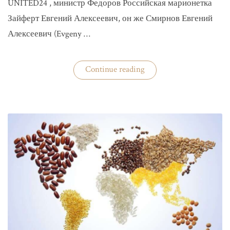
UNITED24 , министр Федоров Российская марионетка
Зайферт Евгений Алексеевич, он же Смирнов Евгений
Алексеевич (Evgeny …
«Зайферт
Continue reading
Евгений
Everstake
гражданин
российской
федерации
Смирнов
Евгений
Алексеевич»