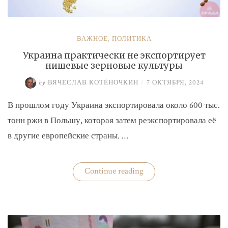
ВАЖНОЕ
,
ПОЛИТИКА
Украина практически не экспортирует
нишевые зерновые культуры
by
ВЯЧЕСЛАВ КОТЁНОЧКИН
/
7 ОКТЯБРЯ, 2024
В прошлом году Украина экспортировала около 600 тыс.
тонн ржи в Польшу, которая затем реэкспортировала её
в другие европейские страны. …
«Украина
Continue reading
практически
не
экспортирует
нишевые
зерновые
культуры»