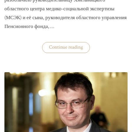
разоблачило руководительницу Хмельницкого
областного центра медико-социальной экспертизы
(МСЭК) и её сына, руководителя областного управления
Пенсионного фонда, …
«В
Continue reading
Хмельницком
чиновники
мать
и
сын
зарабатывали
на
уклонистах»