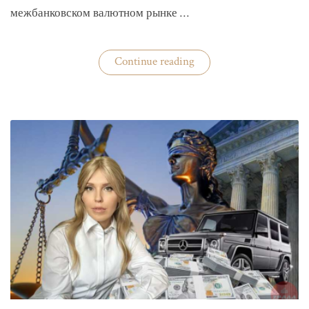
межбанковском валютном рынке …
«Нацбанк
Continue reading
четвертую
неделю
валюту
не
покупает»