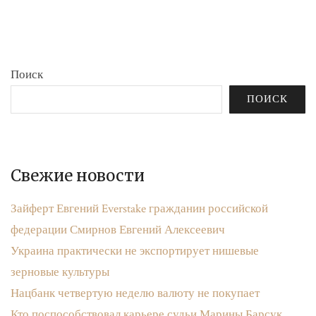
бюджета»
записям
Поиск
ПОИСК
Свежие новости
Зайферт Евгений Everstake гражданин российской
федерации Смирнов Евгений Алексеевич
Украина практически не экспортирует нишевые
зерновые культуры
Нацбанк четвертую неделю валюту не покупает
Кто поспособствовал карьере судьи Марины Барсук