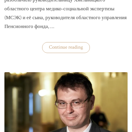
разоблачило руководительницу Хмельницкого
областного центра медико-социальной экспертизы
(МСЭК) и её сына, руководителя областного управления
Пенсионного фонда, …
«В
Continue reading
Хмельницком
чиновники
мать
и
сын
зарабатывали
на
уклонистах»