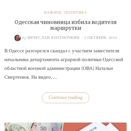
ВАЖНОЕ
,
ПОЛИТИКА
Одесская чиновница избила водителя
маршрутки
by
ВЯЧЕСЛАВ КОТЁНОЧКИН
/
5 ОКТЯБРЯ, 2024
В Одессе разгорелся скандал с участием заместителя
начальника департамента аграрной политики Одесской
областной военной администрации (ОВА) Натальи
Смертенюк. На видео, …
«Одесская
Continue reading
чиновница
избила
водителя
маршрутки»