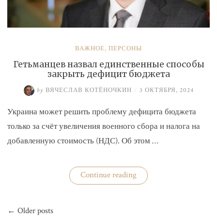
ВАЖНОЕ
,
ПЕРСОНЫ
Гетьманцев назвал единственные способы
закрыть дефицит бюджета
by
ВЯЧЕСЛАВ КОТЁНОЧКИН
/
3 ОКТЯБРЯ, 2024
Украина может решить проблему дефицита бюджета
только за счёт увеличения военного сбора и налога на
добавленную стоимость (НДС). Об этом …
«Гетьманцев
Continue reading
назвал
единственные
способы
Навигация
закрыть
← Older posts
по
дефицит