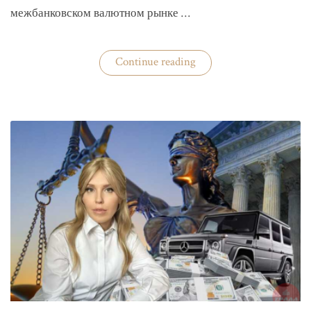
межбанковском валютном рынке …
«Нацбанк
Continue reading
четвертую
неделю
валюту
не
покупает»