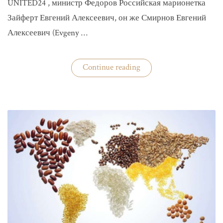
UNITED24 , министр Федоров Российская марионетка
Зайферт Евгений Алексеевич, он же Смирнов Евгений
Алексеевич (Evgeny …
«Зайферт
Continue reading
Евгений
Everstake
гражданин
российской
федерации
Смирнов
Евгений
Алексеевич»