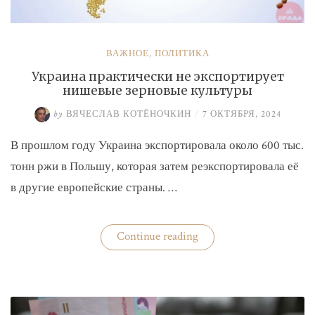
ВАЖНОЕ
,
ПОЛИТИКА
Украина практически не экспортирует
нишевые зерновые культуры
by
ВЯЧЕСЛАВ КОТЁНОЧКИН
/
7 ОКТЯБРЯ, 2024
В прошлом году Украина экспортировала около 600 тыс.
тонн ржи в Польшу, которая затем реэкспортировала её
в другие европейские страны. …
«Украина
Continue reading
практически
не
экспортирует
нишевые
зерновые
культуры»