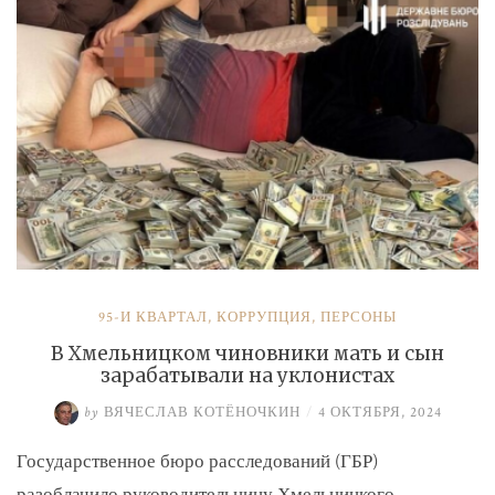
и
Умерова»
95-Й КВАРТАЛ
,
КОРРУПЦИЯ
,
ПЕРСОНЫ
В Хмельницком чиновники мать и сын
зарабатывали на уклонистах
by
ВЯЧЕСЛАВ КОТЁНОЧКИН
/
4 ОКТЯБРЯ, 2024
Государственное бюро расследований (ГБР)