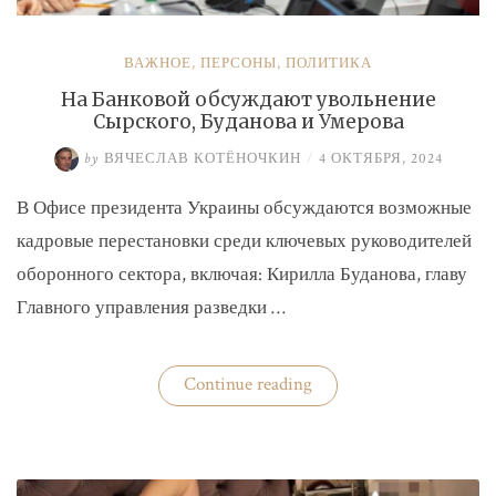
ВАЖНОЕ
,
ПЕРСОНЫ
,
ПОЛИТИКА
На Банковой обсуждают увольнение
Сырского, Буданова и Умерова
by
ВЯЧЕСЛАВ КОТЁНОЧКИН
/
4 ОКТЯБРЯ, 2024
В Офисе президента Украины обсуждаются возможные
кадровые перестановки среди ключевых руководителей
оборонного сектора, включая: Кирилла Буданова, главу
Главного управления разведки …
«На
Continue reading
Банковой
обсуждают
увольнение
Сырского,
Буданова