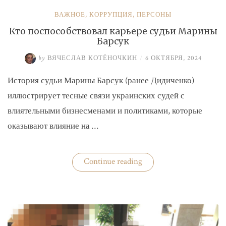
ВАЖНОЕ
,
КОРРУПЦИЯ
,
ПЕРСОНЫ
Кто поспособствовал карьере судьи Марины
Барсук
by
ВЯЧЕСЛАВ КОТЁНОЧКИН
/
6 ОКТЯБРЯ, 2024
История судьи Марины Барсук (ранее Дидиченко)
иллюстрирует тесные связи украинских судей с
влиятельными бизнесменами и политиками, которые
оказывают влияние на …
«Кто
Continue reading
поспособствовал
карьере
судьи
Марины
Барсук»