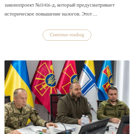
законопроект №11416-д, который предусматривает
историческое повышение налогов. Этот …
«Комитет
Continue reading
ВР
рекомендовал
историческое
увеличение
налогов»