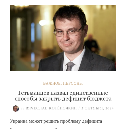
Буданова
и
Умерова»
ВАЖНОЕ
,
ПЕРСОНЫ
Гетьманцев назвал единственные
способы закрыть дефицит бюджета
by
ВЯЧЕСЛАВ КОТЁНОЧКИН
/
3 ОКТЯБРЯ, 2024
Украина может решить проблему дефицита