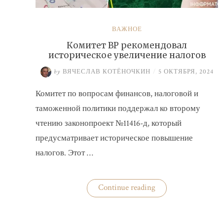
ВАЖНОЕ
Комитет ВР рекомендовал
историческое увеличение налогов
by
ВЯЧЕСЛАВ КОТЁНОЧКИН
/
5 ОКТЯБРЯ, 2024
Комитет по вопросам финансов, налоговой и
таможенной политики поддержал ко второму
чтению законопроект №11416-д, который
предусматривает историческое повышение
налогов. Этот …
«Комитет
Continue reading
ВР
рекомендовал
историческое
увеличение