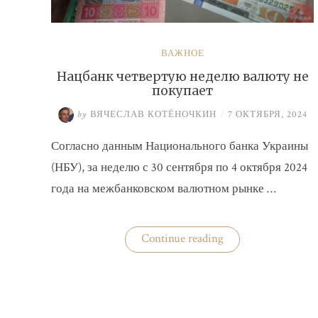
ВАЖНОЕ
Нацбанк четвертую неделю валюту не
покупает
by
ВЯЧЕСЛАВ КОТЁНОЧКИН
/
7 ОКТЯБРЯ, 2024
Согласно данным Национального банка Украины
(НБУ), за неделю с 30 сентября по 4 октября 2024
года на межбанковском валютном рынке …
«Нацбанк
Continue reading
четвертую
неделю
валюту
не
покупает»