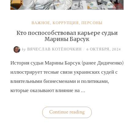
ВАЖНОЕ
,
КОРРУПЦИЯ
,
ПЕРСОНЫ
Кто поспособствовал карьере судьи
Марины Барсук
by
ВЯЧЕСЛАВ КОТЁНОЧКИН
/
6 ОКТЯБРЯ, 2024
История судьи Марины Барсук (ранее Дидиченко)
иллюстрирует тесные связи украинских судей с
влиятельными бизнесменами и политиками,
которые оказывают влияние на …
«Кто
Continue reading
поспособствовал
карьере
судьи
Марины