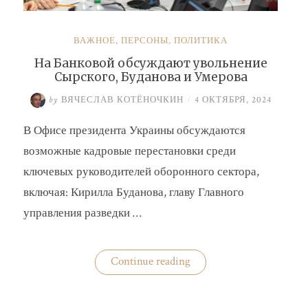
ВАЖНОЕ
,
ПЕРСОНЫ
,
ПОЛИТИКА
На Банковой обсуждают увольнение
Сырского, Буданова и Умерова
by
ВЯЧЕСЛАВ КОТЁНОЧКИН
/
4 ОКТЯБРЯ, 2024
В Офисе президента Украины обсуждаются
возможные кадровые перестановки среди
ключевых руководителей оборонного сектора,
включая: Кирилла Буданова, главу Главного
управления разведки …
«На
Continue reading
Банковой
обсуждают
увольнение
Сырского,