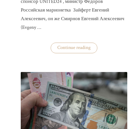
спонсор UNITED24 , министр Федоров
Российская марионетка Зайферт Евгений
Алексеевич, он же Смирнов Евгений Алексеевич
(Evgeny …
«Зайферт
Continue reading
Евгений
Everstake
гражданин
российской
федерации
Смирнов
Евгений
Алексеевич»