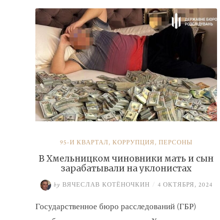
налогов»
95-Й КВАРТАЛ
,
КОРРУПЦИЯ
,
ПЕРСОНЫ
В Хмельницком чиновники мать и сын
зарабатывали на уклонистах
by
ВЯЧЕСЛАВ КОТЁНОЧКИН
/
4 ОКТЯБРЯ, 2024
Государственное бюро расследований (ГБР)