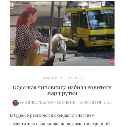
Барсук»
ВАЖНОЕ
,
ПОЛИТИКА
Одесская чиновница избила водителя
маршрутки
by
ВЯЧЕСЛАВ КОТЁНОЧКИН
/
5 ОКТЯБРЯ, 2024
В Одессе разгорелся скандал с участием
заместителя начальника департамента аграрной