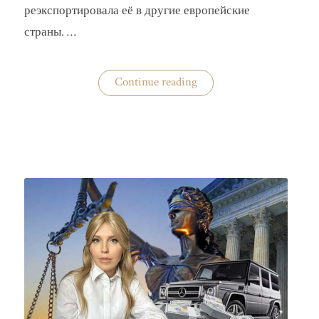
реэкспортировала её в другие европейские
страны. …
«Украина
Continue reading
практически
не
экспортирует
нишевые
зерновые
культуры»