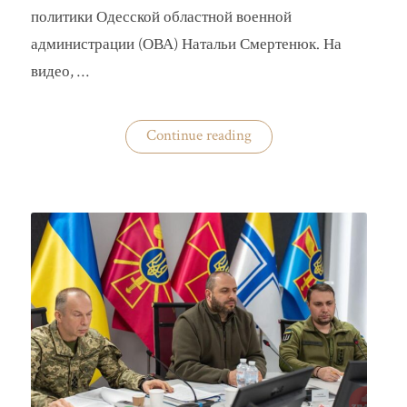
политики Одесской областной военной
администрации (ОВА) Натальи Смертенюк. На
видео, …
«Одесская
Continue reading
чиновница
избила
водителя
маршрутки»