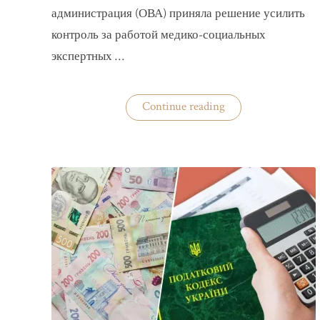
администрация (ОВА) приняла решение усилить
контроль за работой медико-социальных
экспертных …
«На
Continue reading
Волыни
проверят
решения
ВВК
об
отсрочках
от
мобилизации»