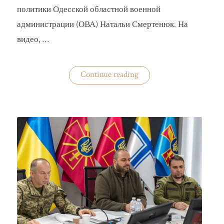
политики Одесской областной военной
администрации (ОВА) Натальи Смертенюк. На
видео, …
«Одесская
Continue reading
чиновница
избила
водителя
маршрутки»