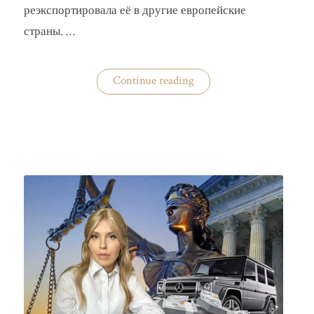
реэкспортировала её в другие европейские
страны. …
«Украина
Continue reading
практически
не
экспортирует
нишевые
зерновые
культуры»