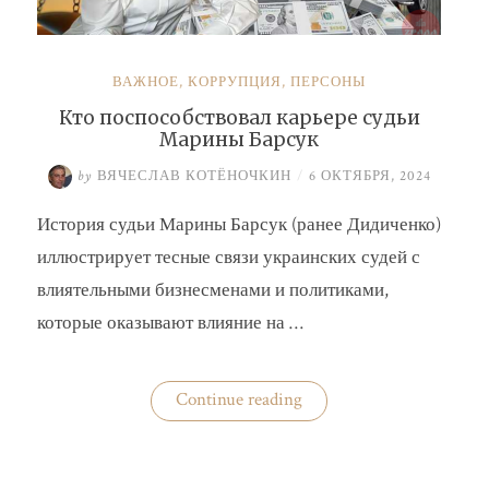
ВАЖНОЕ
,
КОРРУПЦИЯ
,
ПЕРСОНЫ
Кто поспособствовал карьере судьи
Марины Барсук
by
ВЯЧЕСЛАВ КОТЁНОЧКИН
/
6 ОКТЯБРЯ, 2024
История судьи Марины Барсук (ранее Дидиченко)
иллюстрирует тесные связи украинских судей с
влиятельными бизнесменами и политиками,
которые оказывают влияние на …
«Кто
Continue reading
поспособствовал
карьере
судьи
Марины