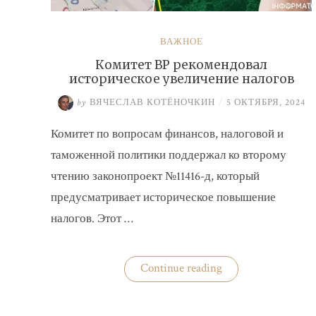
ВАЖНОЕ
Комитет ВР рекомендовал
историческое увеличение налогов
by
ВЯЧЕСЛАВ КОТЁНОЧКИН
/
5 ОКТЯБРЯ, 2024
Комитет по вопросам финансов, налоговой и
таможенной политики поддержал ко второму
чтению законопроект №11416-д, который
предусматривает историческое повышение
налогов. Этот …
«Комитет
Continue reading
ВР
рекомендовал
историческое
увеличение