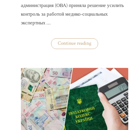
администрация (ОВА) приняла решение усилить
контроль за работой медико-социальных
экспертных …
«На
Continue reading
Волыни
проверят
решения
ВВК
об
отсрочках
от
мобилизации»