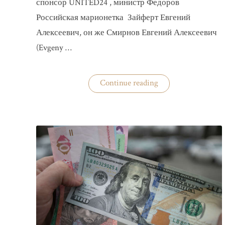
спонсор UNITED24 , министр Федоров
Российская марионетка Зайферт Евгений
Алексеевич, он же Смирнов Евгений Алексеевич
(Evgeny …
«Зайферт
Continue reading
Евгений
Everstake
гражданин
российской
федерации
Смирнов
Евгений
Алексеевич»