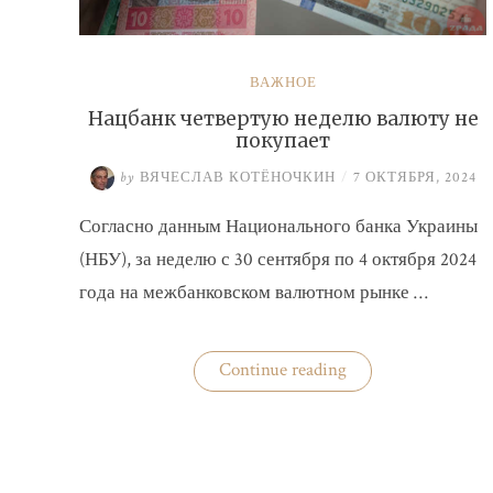
ВАЖНОЕ
Нацбанк четвертую неделю валюту не
покупает
by
ВЯЧЕСЛАВ КОТЁНОЧКИН
/
7 ОКТЯБРЯ, 2024
Согласно данным Национального банка Украины
(НБУ), за неделю с 30 сентября по 4 октября 2024
года на межбанковском валютном рынке …
«Нацбанк
Continue reading
четвертую
неделю
валюту
не
покупает»