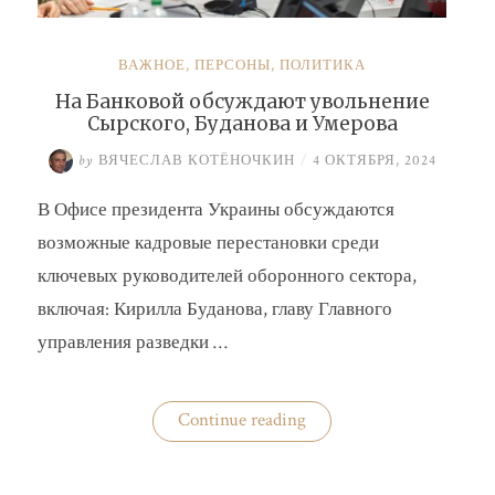
ВАЖНОЕ
,
ПЕРСОНЫ
,
ПОЛИТИКА
На Банковой обсуждают увольнение
Сырского, Буданова и Умерова
by
ВЯЧЕСЛАВ КОТЁНОЧКИН
/
4 ОКТЯБРЯ, 2024
В Офисе президента Украины обсуждаются
возможные кадровые перестановки среди
ключевых руководителей оборонного сектора,
включая: Кирилла Буданова, главу Главного
управления разведки …
«На
Continue reading
Банковой
обсуждают
увольнение
Сырского,