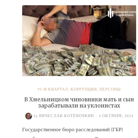
налогов»
95-Й КВАРТАЛ
,
КОРРУПЦИЯ
,
ПЕРСОНЫ
В Хмельницком чиновники мать и сын
зарабатывали на уклонистах
by
ВЯЧЕСЛАВ КОТЁНОЧКИН
/
4 ОКТЯБРЯ, 2024
Государственное бюро расследований (ГБР)