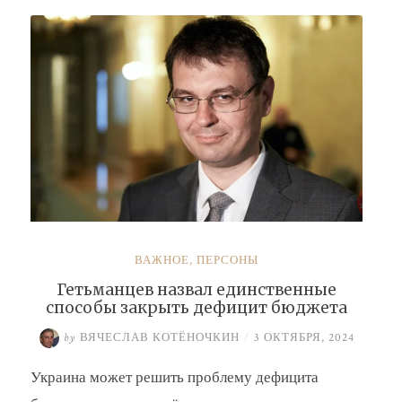
Буданова
и
Умерова»
ВАЖНОЕ
,
ПЕРСОНЫ
Гетьманцев назвал единственные
способы закрыть дефицит бюджета
by
ВЯЧЕСЛАВ КОТЁНОЧКИН
/
3 ОКТЯБРЯ, 2024
Украина может решить проблему дефицита