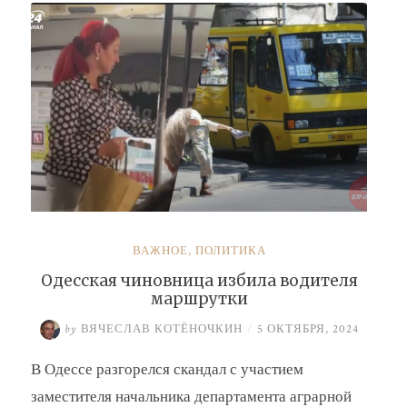
Барсук»
ВАЖНОЕ
,
ПОЛИТИКА
Одесская чиновница избила водителя
маршрутки
by
ВЯЧЕСЛАВ КОТЁНОЧКИН
/
5 ОКТЯБРЯ, 2024
В Одессе разгорелся скандал с участием
заместителя начальника департамента аграрной