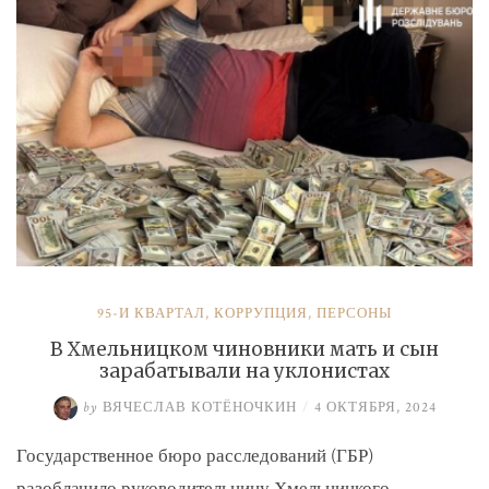
и
Умерова»
95-Й КВАРТАЛ
,
КОРРУПЦИЯ
,
ПЕРСОНЫ
В Хмельницком чиновники мать и сын
зарабатывали на уклонистах
by
ВЯЧЕСЛАВ КОТЁНОЧКИН
/
4 ОКТЯБРЯ, 2024
Государственное бюро расследований (ГБР)