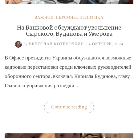
ВАЖНОЕ
,
ПЕРСОНЫ
,
ПОЛИТИКА
На Банковой обсуждают увольнение
Сырского, Буданова и Умерова
by
ВЯЧЕСЛАВ КОТЁНОЧКИН
/
4 ОКТЯБРЯ, 2024
В Офисе президента Украины обсуждаются возможные
кадровые перестановки среди ключевых руководителей
оборонного сектора, включая: Кирилла Буданова, главу
Главного управления разведки …
«На
Continue reading
Банковой
обсуждают
увольнение
Сырского,
Буданова