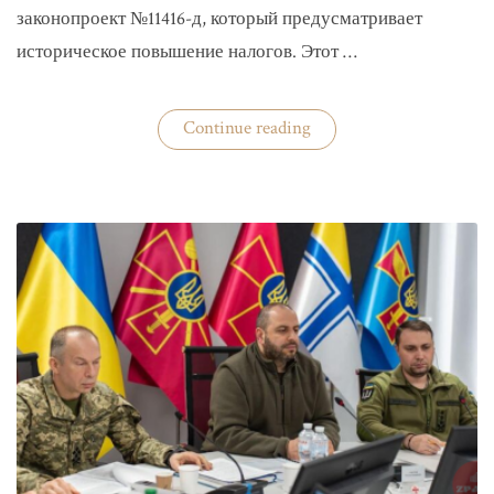
законопроект №11416-д, который предусматривает
историческое повышение налогов. Этот …
«Комитет
Continue reading
ВР
рекомендовал
историческое
увеличение
налогов»