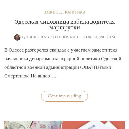
ВАЖНОЕ
,
ПОЛИТИКА
Одесская чиновница избила водителя
маршрутки
by
ВЯЧЕСЛАВ КОТЁНОЧКИН
/
5 ОКТЯБРЯ, 2024
В Одессе разгорелся скандал с участием заместителя
начальника департамента аграрной политики Одесской
областной военной администрации (ОВА) Натальи
Смертенюк. На видео, …
«Одесская
Continue reading
чиновница
избила
водителя
маршрутки»