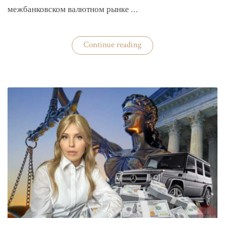
межбанковском валютном рынке …
«Нацбанк
Continue reading
четвертую
неделю
валюту
не
покупает»