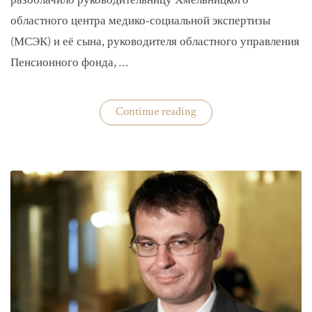
разоблачило руководительницу Хмельницкого
областного центра медико-социальной экспертизы
(МСЭК) и её сына, руководителя областного управления
Пенсионного фонда, …
«В
Continue reading
Хмельницком
чиновники
мать
и
сын
зарабатывали
на
уклонистах»