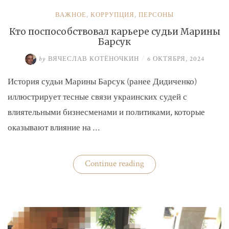
ВАЖНОЕ
,
КОРРУПЦИЯ
,
ПЕРСОНЫ
Кто поспособствовал карьере судьи Марины
Барсук
by
ВЯЧЕСЛАВ КОТЁНОЧКИН
/
6 ОКТЯБРЯ, 2024
История судьи Марины Барсук (ранее Дидиченко)
иллюстрирует тесные связи украинских судей с
влиятельными бизнесменами и политиками, которые
оказывают влияние на …
«Кто
Continue reading
поспособствовал
карьере
судьи
Марины
Барсук»