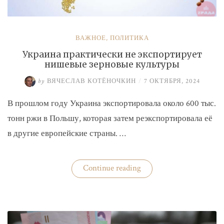
ВАЖНОЕ
,
ПОЛИТИКА
Украина практически не экспортирует
нишевые зерновые культуры
by
ВЯЧЕСЛАВ КОТЁНОЧКИН
/
7 ОКТЯБРЯ, 2024
В прошлом году Украина экспортировала около 600 тыс.
тонн ржи в Польшу, которая затем реэкспортировала её
в другие европейские страны. …
«Украина
Continue reading
практически
не
экспортирует
нишевые
зерновые
культуры»