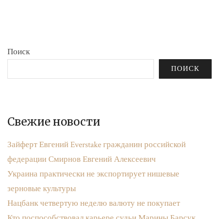
бюджета»
записям
Поиск
ПОИСК
Свежие новости
Зайферт Евгений Everstake гражданин российской
федерации Смирнов Евгений Алексеевич
Украина практически не экспортирует нишевые
зерновые культуры
Нацбанк четвертую неделю валюту не покупает
Кто поспособствовал карьере судьи Марины Барсук