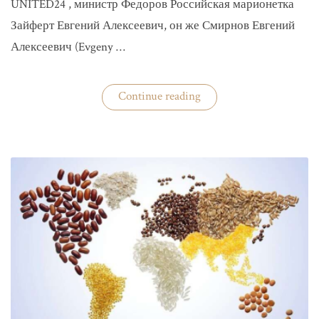
UNITED24 , министр Федоров Российская марионетка
Зайферт Евгений Алексеевич, он же Смирнов Евгений
Алексеевич (Evgeny …
«Зайферт
Continue reading
Евгений
Everstake
гражданин
российской
федерации
Смирнов
Евгений
Алексеевич»