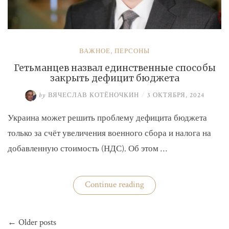
ВАЖНОЕ
,
ПЕРСОНЫ
Гетьманцев назвал единственные способы
закрыть дефицит бюджета
by
ВЯЧЕСЛАВ КОТЁНОЧКИН
/
3 ОКТЯБРЯ, 2024
Украина может решить проблему дефицита бюджета
только за счёт увеличения военного сбора и налога на
добавленную стоимость (НДС). Об этом …
«Гетьманцев
Continue reading
назвал
единственные
способы
Навигация
закрыть
← Older posts
по
дефицит