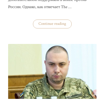
России. Однако, как отмечает The …
«Анализ
Continue reading
визита
Владимира
Зеленского
в
США»