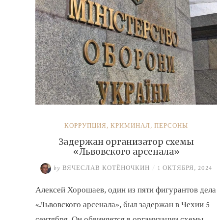
КОРРУПЦИЯ
,
КРИМИНАЛ
,
ПЕРСОНЫ
Задержан организатор схемы
«Львовского арсенала»
by
ВЯЧЕСЛАВ КОТЁНОЧКИН
/
1 ОКТЯБРЯ, 2024
Алексей Хорошаев, один из пяти фигурантов дела
«Львовского арсенала», был задержан в Чехии 5
сентября. Он обвиняется в организации схемы …