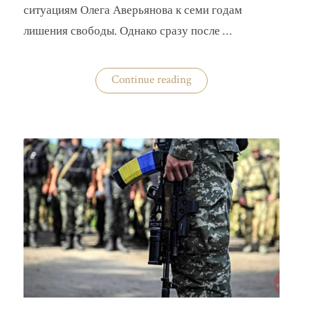
ситуациям Олега Аверьянова к семи годам
лишения свободы. Однако сразу после …
«Кто
Continue reading
помог
сбежать
за
границу
прямо
из
суда
экс-
замминистру
Аверьянову»