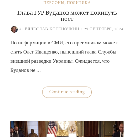
ПЕРСОНЫ
,
ПОЛИТИКА
Глава ГУР Буданов может покинуть
пост
by
ВЯЧЕСЛАВ КОТЁНОЧКИН
/
29 СЕНТЯБРЯ, 2024
По информации в СМИ, его преемником может
стать Олег Иващенко, нынешний глава Службы
внешней разведки Украины. Ожидается, что
Буданов не …
«Глава
Continue reading
ГУР
Буданов
может
покинуть
пост»