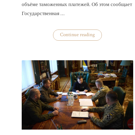
объёме таможенных платежей. Об этом сообщает
Государственная …
«В
Continue reading
Украину
будут
меньше
ввозить
товаров»