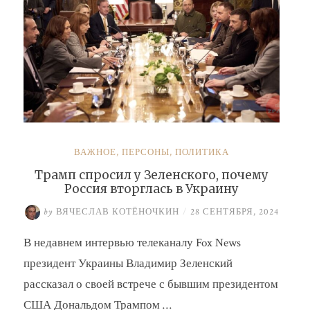
ВАЖНОЕ
,
ПЕРСОНЫ
,
ПОЛИТИКА
Трамп спросил у Зеленского, почему
Россия вторглась в Украину
by
ВЯЧЕСЛАВ КОТЁНОЧКИН
/
28 СЕНТЯБРЯ, 2024
В недавнем интервью телеканалу Fox News
президент Украины Владимир Зеленский
рассказал о своей встрече с бывшим президентом
США Дональдом Трампом …