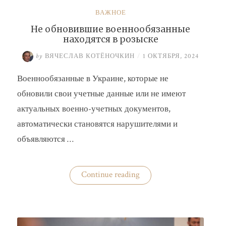
ВАЖНОЕ
Не обновившие военнообязанные
находятся в розыске
by
ВЯЧЕСЛАВ КОТЁНОЧКИН
/
1 ОКТЯБРЯ, 2024
Военнообязанные в Украине, которые не
обновили свои учетные данные или не имеют
актуальных военно-учетных документов,
автоматически становятся нарушителями и
объявляются …
«Не
Continue reading
обновившие
военнообязанные
находятся
в
розыске»