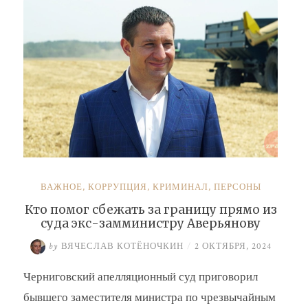
ВАЖНОЕ
,
КОРРУПЦИЯ
,
КРИМИНАЛ
,
ПЕРСОНЫ
Кто помог сбежать за границу прямо из
суда экс-замминистру Аверьянову
by
ВЯЧЕСЛАВ КОТЁНОЧКИН
/
2 ОКТЯБРЯ, 2024
Черниговский апелляционный суд приговорил
бывшего заместителя министра по чрезвычайным