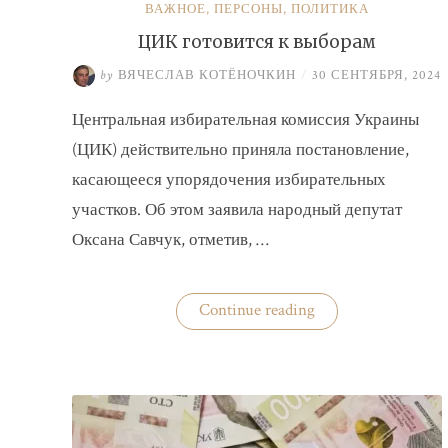
ВАЖНОЕ
,
ПЕРСОНЫ
,
ПОЛИТИКА
ЦИК готовится к выборам
by
ВЯЧЕСЛАВ КОТЁНОЧКИН
/
30 СЕНТЯБРЯ, 2024
Центральная избирательная комиссия Украины
(ЦИК) действительно приняла постановление,
касающееся упорядочения избирательных
участков. Об этом заявила народный депутат
Оксана Савчук, отметив, …
«ЦИК
Continue reading
готовится
к
выборам»