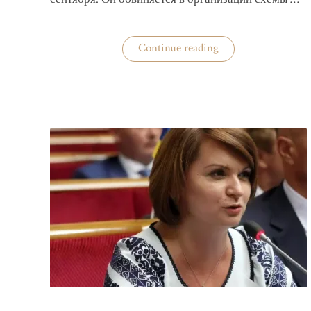
«Задержан
Continue reading
организатор
схемы
«Львовского
арсенала»»