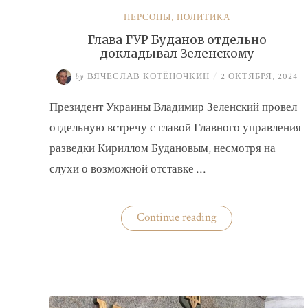
ПЕРСОНЫ
,
ПОЛИТИКА
Глава ГУР Буданов отдельно
докладывал Зеленскому
by
ВЯЧЕСЛАВ КОТЁНОЧКИН
/
2 ОКТЯБРЯ, 2024
Президент Украины Владимир Зеленский провел
отдельную встречу с главой Главного управления
разведки Кириллом Будановым, несмотря на
слухи о возможной отставке …
«Глава
Continue reading
ГУР
Буданов
отдельно
докладывал
Зеленскому»