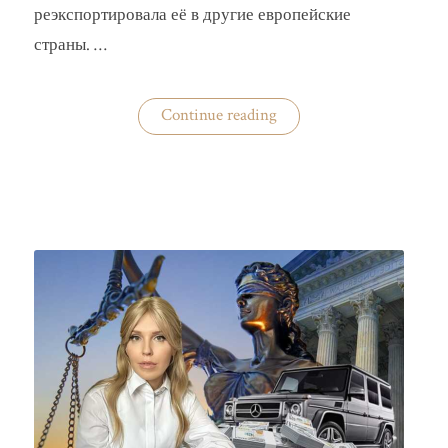
реэкспортировала её в другие европейские
страны. …
«Украина
Continue reading
практически
не
экспортирует
нишевые
зерновые
культуры»