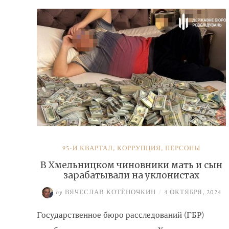
налогов»
95-Й КВАРТАЛ
,
КОРРУПЦИЯ
,
ПЕРСОНЫ
В Хмельницком чиновники мать и сын
зарабатывали на уклонистах
by
ВЯЧЕСЛАВ КОТЁНОЧКИН
/
4 ОКТЯБРЯ, 2024
Государственное бюро расследований (ГБР)