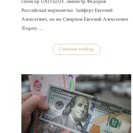
спонсор UNITED24 , министр Федоров
Российская марионетка Зайферт Евгений
Алексеевич, он же Смирнов Евгений Алексеевич
(Evgeny …
«Зайферт
Continue reading
Евгений
Everstake
гражданин
российской
федерации
Смирнов
Евгений
Алексеевич»