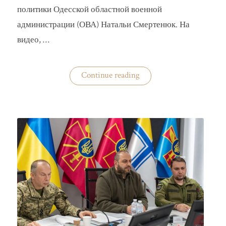
политики Одесской областной военной
администрации (ОВА) Натальи Смертенюк. На
видео, …
«Одесская
Continue reading
чиновница
избила
водителя
маршрутки»