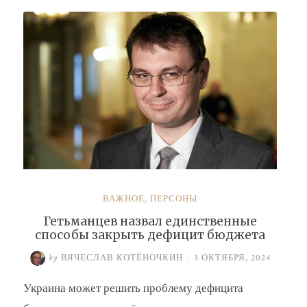
Буданова
и
Умерова»
ВАЖНОЕ
,
ПЕРСОНЫ
Гетьманцев назвал единственные
способы закрыть дефицит бюджета
by
ВЯЧЕСЛАВ КОТЁНОЧКИН
/
3 ОКТЯБРЯ, 2024
Украина может решить проблему дефицита