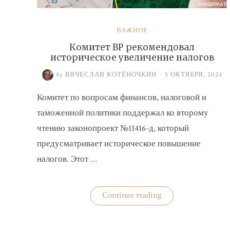
ВАЖНОЕ
Комитет ВР рекомендовал
историческое увеличение налогов
by
ВЯЧЕСЛАВ КОТЁНОЧКИН
/
5 ОКТЯБРЯ, 2024
Комитет по вопросам финансов, налоговой и
таможенной политики поддержал ко второму
чтению законопроект №11416-д, который
предусматривает историческое повышение
налогов. Этот …
«Комитет
Continue reading
ВР
рекомендовал
историческое
увеличение