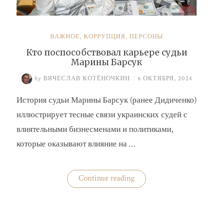
ВАЖНОЕ
,
КОРРУПЦИЯ
,
ПЕРСОНЫ
Кто поспособствовал карьере судьи
Марины Барсук
by
ВЯЧЕСЛАВ КОТЁНОЧКИН
/
6 ОКТЯБРЯ, 2024
История судьи Марины Барсук (ранее Дидиченко)
иллюстрирует тесные связи украинских судей с
влиятельными бизнесменами и политиками,
которые оказывают влияние на …
«Кто
Continue reading
поспособствовал
карьере
судьи
Марины