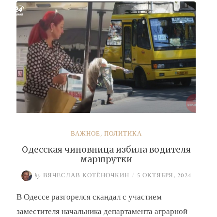
Барсук»
ВАЖНОЕ
,
ПОЛИТИКА
Одесская чиновница избила водителя
маршрутки
by
ВЯЧЕСЛАВ КОТЁНОЧКИН
/
5 ОКТЯБРЯ, 2024
В Одессе разгорелся скандал с участием
заместителя начальника департамента аграрной