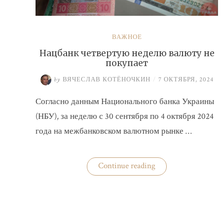
ВАЖНОЕ
Нацбанк четвертую неделю валюту не
покупает
by
ВЯЧЕСЛАВ КОТЁНОЧКИН
/
7 ОКТЯБРЯ, 2024
Согласно данным Национального банка Украины
(НБУ), за неделю с 30 сентября по 4 октября 2024
года на межбанковском валютном рынке …
«Нацбанк
Continue reading
четвертую
неделю
валюту
не
покупает»