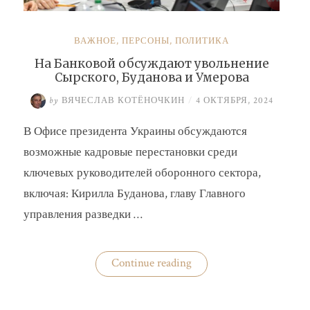
ВАЖНОЕ
,
ПЕРСОНЫ
,
ПОЛИТИКА
На Банковой обсуждают увольнение
Сырского, Буданова и Умерова
by
ВЯЧЕСЛАВ КОТЁНОЧКИН
/
4 ОКТЯБРЯ, 2024
В Офисе президента Украины обсуждаются
возможные кадровые перестановки среди
ключевых руководителей оборонного сектора,
включая: Кирилла Буданова, главу Главного
управления разведки …
«На
Continue reading
Банковой
обсуждают
увольнение
Сырского,