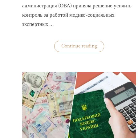
администрация (ОВА) приняла решение усилить
контроль за работой медико-социальных
экспертных …
«На
Continue reading
Волыни
проверят
решения
ВВК
об
отсрочках
от
мобилизации»