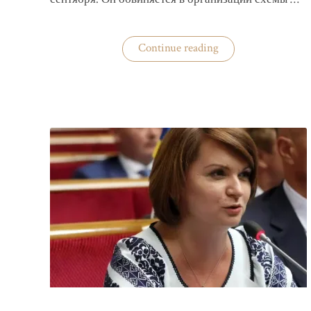
«Задержан
Continue reading
организатор
схемы
«Львовского
арсенала»»