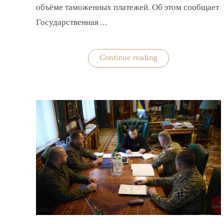
объёме таможенных платежей. Об этом сообщает
Государственная …
«В
Continue reading
Украину
будут
меньше
ввозить
товаров»