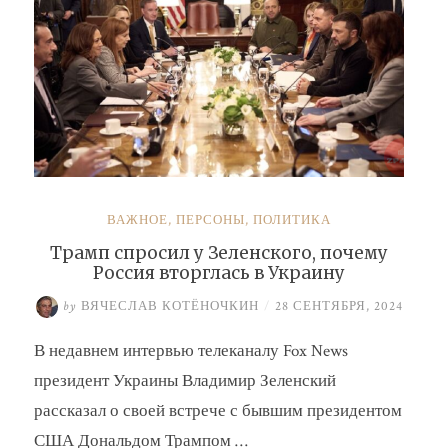
ВАЖНОЕ
,
ПЕРСОНЫ
,
ПОЛИТИКА
Трамп спросил у Зеленского, почему
Россия вторглась в Украину
by
ВЯЧЕСЛАВ КОТЁНОЧКИН
/
28 СЕНТЯБРЯ, 2024
В недавнем интервью телеканалу Fox News
президент Украины Владимир Зеленский
рассказал о своей встрече с бывшим президентом
США Дональдом Трампом …