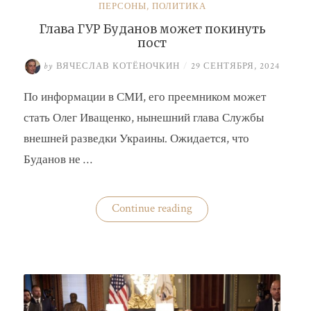
ПЕРСОНЫ
,
ПОЛИТИКА
Глава ГУР Буданов может покинуть
пост
by
ВЯЧЕСЛАВ КОТЁНОЧКИН
/
29 СЕНТЯБРЯ, 2024
По информации в СМИ, его преемником может
стать Олег Иващенко, нынешний глава Службы
внешней разведки Украины. Ожидается, что
Буданов не …
«Глава
Continue reading
ГУР
Буданов
может
покинуть
пост»