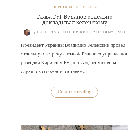
ПЕРСОНЫ
,
ПОЛИТИКА
Глава ГУР Буданов отдельно
докладывал Зеленскому
by
ВЯЧЕСЛАВ КОТЁНОЧКИН
/
2 ОКТЯБРЯ, 2024
Президент Украины Владимир Зеленский провел
отдельную встречу с главой Главного управления
разведки Кириллом Будановым, несмотря на
слухи о возможной отставке …
«Глава
Continue reading
ГУР
Буданов
отдельно
докладывал
Зеленскому»