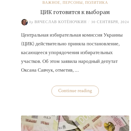
ВАЖНОЕ
,
ПЕРСОНЫ
,
ПОЛИТИКА
ЦИК готовится к выборам
by
ВЯЧЕСЛАВ КОТЁНОЧКИН
/
30 СЕНТЯБРЯ, 2024
Центральная избирательная комиссия Украины
(ЦИК) действительно приняла постановление,
касающееся упорядочения избирательных
участков. Об этом заявила народный депутат
Оксана Савчук, отметив, …
«ЦИК
Continue reading
готовится
к
выборам»