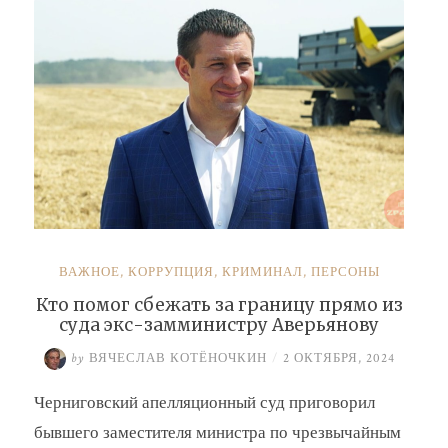
ВАЖНОЕ
,
КОРРУПЦИЯ
,
КРИМИНАЛ
,
ПЕРСОНЫ
Кто помог сбежать за границу прямо из
суда экс-замминистру Аверьянову
by
ВЯЧЕСЛАВ КОТЁНОЧКИН
/
2 ОКТЯБРЯ, 2024
Черниговский апелляционный суд приговорил
бывшего заместителя министра по чрезвычайным