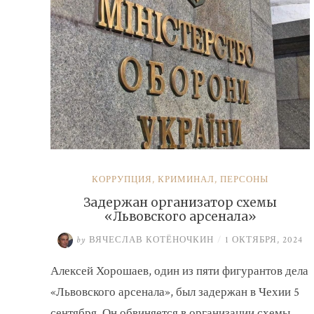
КОРРУПЦИЯ
,
КРИМИНАЛ
,
ПЕРСОНЫ
Задержан организатор схемы
«Львовского арсенала»
by
ВЯЧЕСЛАВ КОТЁНОЧКИН
/
1 ОКТЯБРЯ, 2024
Алексей Хорошаев, один из пяти фигурантов дела
«Львовского арсенала», был задержан в Чехии 5
сентября. Он обвиняется в организации схемы …