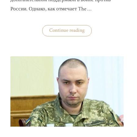
России. Однако, как отмечает The …
«Анализ
Continue reading
визита
Владимира
Зеленского
в
США»