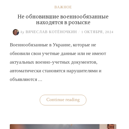
ВАЖНОЕ
Не обновившие военнообязанные
находятся в розыске
by
ВЯЧЕСЛАВ КОТЁНОЧКИН
/
1 ОКТЯБРЯ, 2024
Военнообязанные в Украине, которые не
обновили свои учетные данные или не имеют
актуальных военно-учетных документов,
автоматически становятся нарушителями и
объявляются …
«Не
Continue reading
обновившие
военнообязанные
находятся
в
розыске»