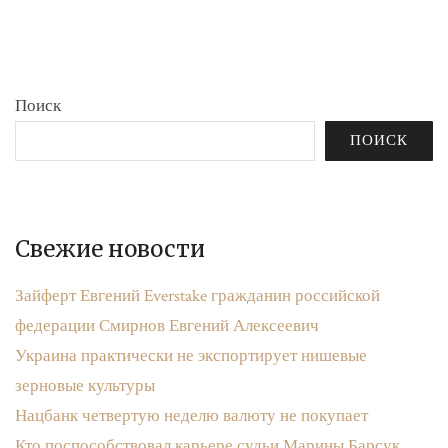
бюджета»
записям
Поиск
ПОИСК
Свежие новости
Зайферт Евгений Everstake гражданин российской
федерации Смирнов Евгений Алексеевич
Украина практически не экспортирует нишевые
зерновые культуры
Нацбанк четвертую неделю валюту не покупает
Кто поспособствовал карьере судьи Марины Барсук