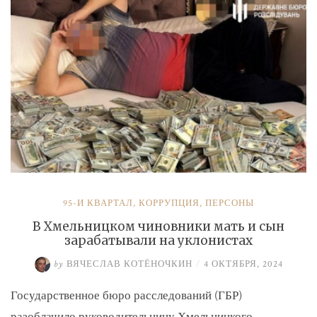
и
Умерова»
95-Й КВАРТАЛ
,
КОРРУПЦИЯ
,
ПЕРСОНЫ
В Хмельницком чиновники мать и сын
зарабатывали на уклонистах
by
ВЯЧЕСЛАВ КОТЁНОЧКИН
/
4 ОКТЯБРЯ, 2024
Государственное бюро расследований (ГБР)