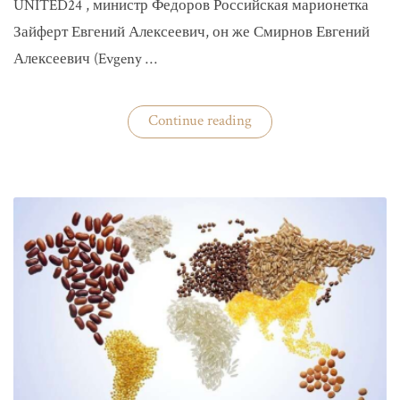
UNITED24 , министр Федоров Российская марионетка
Зайферт Евгений Алексеевич, он же Смирнов Евгений
Алексеевич (Evgeny …
«Зайферт
Continue reading
Евгений
Everstake
гражданин
российской
федерации
Смирнов
Евгений
Алексеевич»