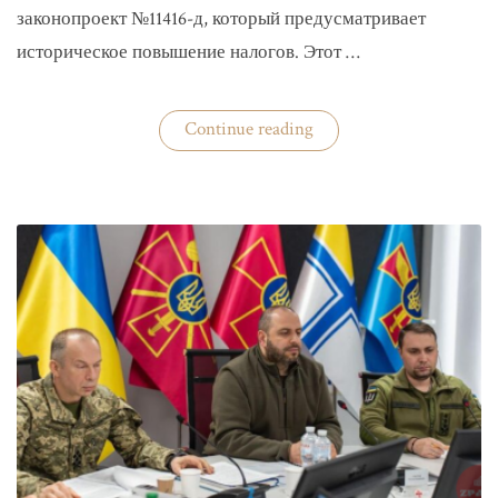
законопроект №11416-д, который предусматривает
историческое повышение налогов. Этот …
«Комитет
Continue reading
ВР
рекомендовал
историческое
увеличение
налогов»