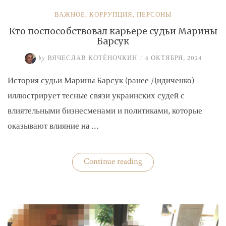
ВАЖНОЕ
,
КОРРУПЦИЯ
,
ПЕРСОНЫ
Кто поспособствовал карьере судьи Марины
Барсук
by
ВЯЧЕСЛАВ КОТЁНОЧКИН
/
6 ОКТЯБРЯ, 2024
История судьи Марины Барсук (ранее Дидиченко)
иллюстрирует тесные связи украинских судей с
влиятельными бизнесменами и политиками, которые
оказывают влияние на …
«Кто
Continue reading
поспособствовал
карьере
судьи
Марины
Барсук»