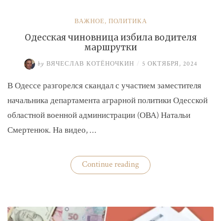
ВАЖНОЕ
,
ПОЛИТИКА
Одесская чиновница избила водителя
маршрутки
by
ВЯЧЕСЛАВ КОТЁНОЧКИН
/
5 ОКТЯБРЯ, 2024
В Одессе разгорелся скандал с участием заместителя
начальника департамента аграрной политики Одесской
областной военной администрации (ОВА) Натальи
Смертенюк. На видео, …
«Одесская
Continue reading
чиновница
избила
водителя
маршрутки»