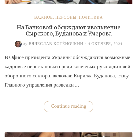
ВАЖНОЕ
,
ПЕРСОНЫ
,
ПОЛИТИКА
На Банковой обсуждают увольнение
Сырского, Буданова и Умерова
by
ВЯЧЕСЛАВ КОТЁНОЧКИН
/
4 ОКТЯБРЯ, 2024
В Офисе президента Украины обсуждаются возможные
кадровые перестановки среди ключевых руководителей
оборонного сектора, включая: Кирилла Буданова, главу
Главного управления разведки …
«На
Continue reading
Банковой
обсуждают
увольнение
Сырского,
Буданова