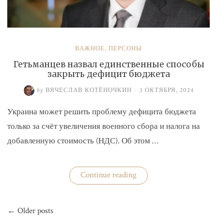
ВАЖНОЕ
,
ПЕРСОНЫ
Гетьманцев назвал единственные способы
закрыть дефицит бюджета
by
ВЯЧЕСЛАВ КОТЁНОЧКИН
/
3 ОКТЯБРЯ, 2024
Украина может решить проблему дефицита бюджета
только за счёт увеличения военного сбора и налога на
добавленную стоимость (НДС). Об этом …
«Гетьманцев
Continue reading
назвал
единственные
способы
Навигация
закрыть
← Older posts
по
дефицит