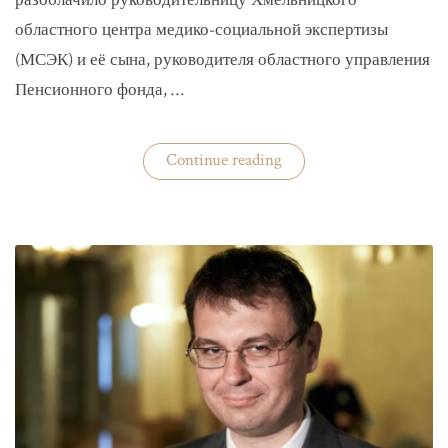
разоблачило руководительницу Хмельницкого
областного центра медико-социальной экспертизы
(МСЭК) и её сына, руководителя областного управления
Пенсионного фонда, …
«В
Continue reading
Хмельницком
чиновники
мать
и
сын
зарабатывали
на
уклонистах»