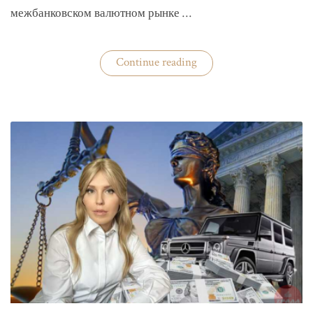
межбанковском валютном рынке …
«Нацбанк
Continue reading
четвертую
неделю
валюту
не
покупает»