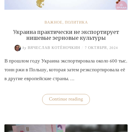
ВАЖНОЕ
,
ПОЛИТИКА
Украина практически не экспортирует
нишевые зерновые культуры
by
ВЯЧЕСЛАВ КОТЁНОЧКИН
/
7 ОКТЯБРЯ, 2024
В прошлом году Украина экспортировала около 600 тыс.
тонн ржи в Польшу, которая затем реэкспортировала её
в другие европейские страны. …
«Украина
Continue reading
практически
не
экспортирует
нишевые
зерновые
культуры»