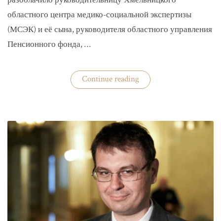
разоблачило руководительницу Хмельницкого
областного центра медико-социальной экспертизы
(МСЭК) и её сына, руководителя областного управления
Пенсионного фонда, …
«В
Continue reading
Хмельницком
чиновники
мать
и
сын
зарабатывали
на
уклонистах»