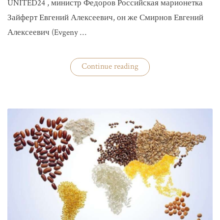
UNITED24 , министр Федоров Российская марионетка
Зайферт Евгений Алексеевич, он же Смирнов Евгений
Алексеевич (Evgeny …
«Зайферт
Continue reading
Евгений
Everstake
гражданин
российской
федерации
Смирнов
Евгений
Алексеевич»