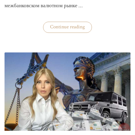
межбанковском валютном рынке …
«Нацбанк
Continue reading
четвертую
неделю
валюту
не
покупает»