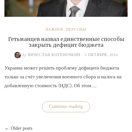
ВАЖНОЕ
,
ПЕРСОНЫ
Гетьманцев назвал единственные способы
закрыть дефицит бюджета
by
ВЯЧЕСЛАВ КОТЁНОЧКИН
/
3 ОКТЯБРЯ, 2024
Украина может решить проблему дефицита бюджета
только за счёт увеличения военного сбора и налога на
добавленную стоимость (НДС). Об этом …
«Гетьманцев
Continue reading
назвал
единственные
способы
Навигация
закрыть
← Older posts
по
дефицит