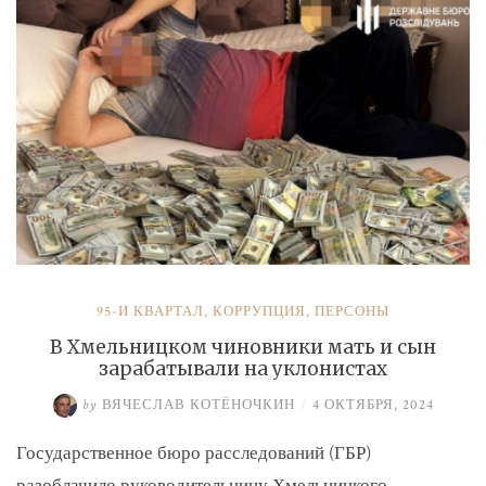
и
Умерова»
95-Й КВАРТАЛ
,
КОРРУПЦИЯ
,
ПЕРСОНЫ
В Хмельницком чиновники мать и сын
зарабатывали на уклонистах
by
ВЯЧЕСЛАВ КОТЁНОЧКИН
/
4 ОКТЯБРЯ, 2024
Государственное бюро расследований (ГБР)