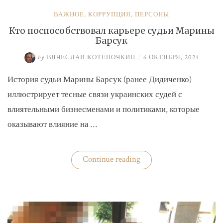
ВАЖНОЕ
,
КОРРУПЦИЯ
,
ПЕРСОНЫ
Кто поспособствовал карьере судьи Марины
Барсук
by
ВЯЧЕСЛАВ КОТЁНОЧКИН
/
6 ОКТЯБРЯ, 2024
История судьи Марины Барсук (ранее Дидиченко)
иллюстрирует тесные связи украинских судей с
влиятельными бизнесменами и политиками, которые
оказывают влияние на …
«Кто
Continue reading
поспособствовал
карьере
судьи
Марины
Барсук»