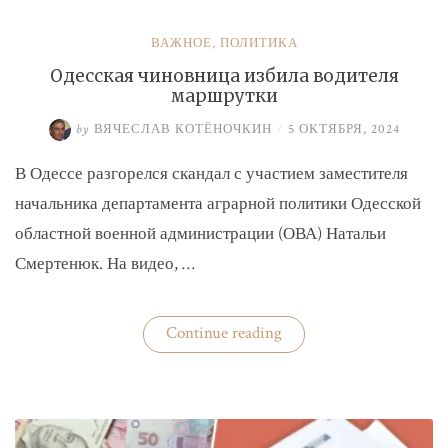
ВАЖНОЕ
,
ПОЛИТИКА
Одесская чиновница избила водителя
маршрутки
by
ВЯЧЕСЛАВ КОТЁНОЧКИН
/
5 ОКТЯБРЯ, 2024
В Одессе разгорелся скандал с участием заместителя
начальника департамента аграрной политики Одесской
областной военной администрации (ОВА) Натальи
Смертенюк. На видео, …
«Одесская
Continue reading
чиновница
избила
водителя
маршрутки»