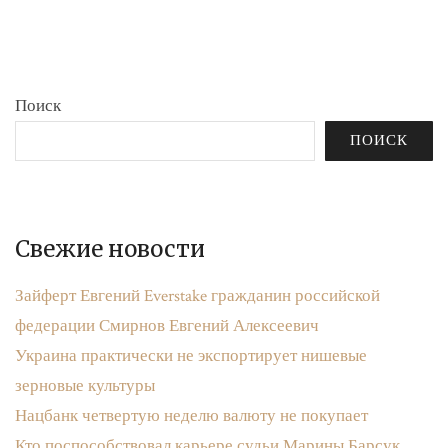
бюджета»
записям
Поиск
ПОИСК
Свежие новости
Зайферт Евгений Everstake гражданин российской
федерации Смирнов Евгений Алексеевич
Украина практически не экспортирует нишевые
зерновые культуры
Нацбанк четвертую неделю валюту не покупает
Кто поспособствовал карьере судьи Марины Барсук