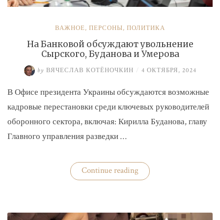
ВАЖНОЕ
,
ПЕРСОНЫ
,
ПОЛИТИКА
На Банковой обсуждают увольнение
Сырского, Буданова и Умерова
by
ВЯЧЕСЛАВ КОТЁНОЧКИН
/
4 ОКТЯБРЯ, 2024
В Офисе президента Украины обсуждаются возможные
кадровые перестановки среди ключевых руководителей
оборонного сектора, включая: Кирилла Буданова, главу
Главного управления разведки …
«На
Continue reading
Банковой
обсуждают
увольнение
Сырского,
Буданова