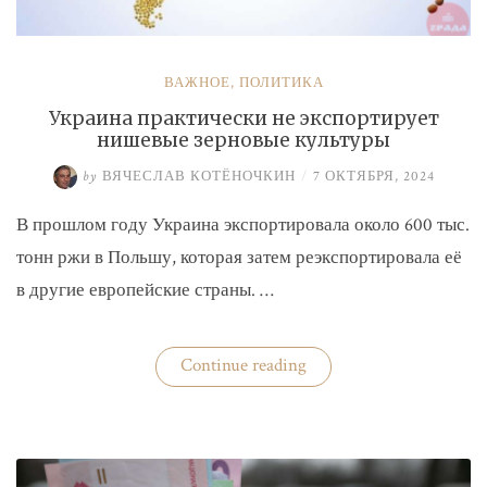
ВАЖНОЕ
,
ПОЛИТИКА
Украина практически не экспортирует
нишевые зерновые культуры
by
ВЯЧЕСЛАВ КОТЁНОЧКИН
/
7 ОКТЯБРЯ, 2024
В прошлом году Украина экспортировала около 600 тыс.
тонн ржи в Польшу, которая затем реэкспортировала её
в другие европейские страны. …
«Украина
Continue reading
практически
не
экспортирует
нишевые
зерновые
культуры»