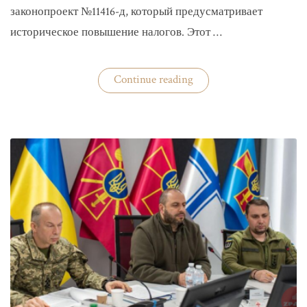
законопроект №11416-д, который предусматривает
историческое повышение налогов. Этот …
«Комитет
Continue reading
ВР
рекомендовал
историческое
увеличение
налогов»