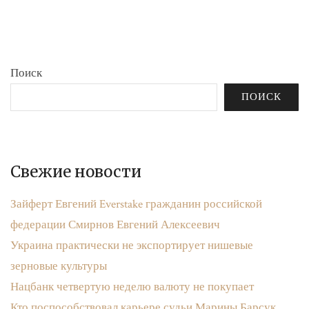
бюджета»
записям
Поиск
ПОИСК
Свежие новости
Зайферт Евгений Everstake гражданин российской
федерации Смирнов Евгений Алексеевич
Украина практически не экспортирует нишевые
зерновые культуры
Нацбанк четвертую неделю валюту не покупает
Кто поспособствовал карьере судьи Марины Барсук