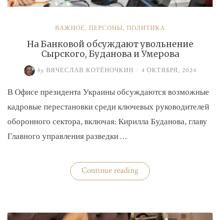
ВАЖНОЕ
,
ПЕРСОНЫ
,
ПОЛИТИКА
На Банковой обсуждают увольнение
Сырского, Буданова и Умерова
by
ВЯЧЕСЛАВ КОТЁНОЧКИН
/
4 ОКТЯБРЯ, 2024
В Офисе президента Украины обсуждаются возможные
кадровые перестановки среди ключевых руководителей
оборонного сектора, включая: Кирилла Буданова, главу
Главного управления разведки …
«На
Continue reading
Банковой
обсуждают
увольнение
Сырского,
Буданова