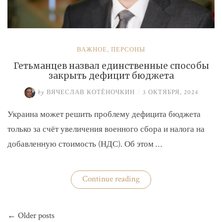
ВАЖНОЕ
,
ПЕРСОНЫ
Гетьманцев назвал единственные способы
закрыть дефицит бюджета
by
ВЯЧЕСЛАВ КОТЁНОЧКИН
/
3 ОКТЯБРЯ, 2024
Украина может решить проблему дефицита бюджета
только за счёт увеличения военного сбора и налога на
добавленную стоимость (НДС). Об этом …
«Гетьманцев
Continue reading
назвал
единственные
способы
Навигация
закрыть
← Older posts
по
дефицит