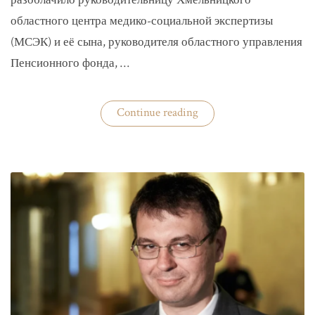
разоблачило руководительницу Хмельницкого
областного центра медико-социальной экспертизы
(МСЭК) и её сына, руководителя областного управления
Пенсионного фонда, …
«В
Continue reading
Хмельницком
чиновники
мать
и
сын
зарабатывали
на
уклонистах»