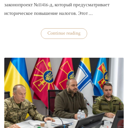
законопроект №11416-д, который предусматривает
историческое повышение налогов. Этот …
«Комитет
Continue reading
ВР
рекомендовал
историческое
увеличение
налогов»