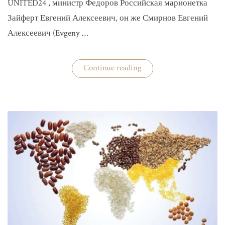
UNITED24 , министр Федоров Российская марионетка
Зайферт Евгений Алексеевич, он же Смирнов Евгений
Алексеевич (Evgeny …
«Зайферт
Continue reading
Евгений
Everstake
гражданин
российской
федерации
Смирнов
Евгений
Алексеевич»