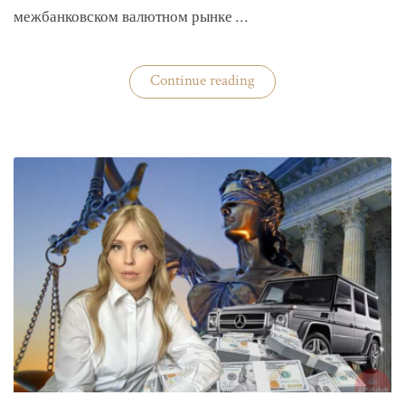
межбанковском валютном рынке …
«Нацбанк
Continue reading
четвертую
неделю
валюту
не
покупает»