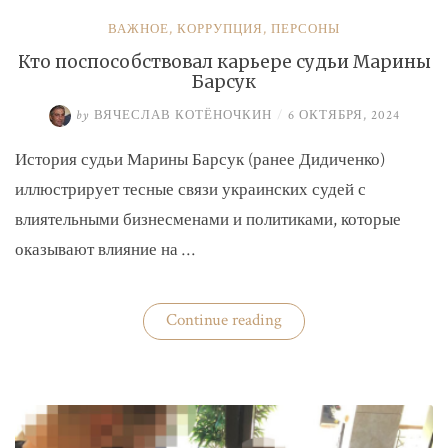
ВАЖНОЕ
,
КОРРУПЦИЯ
,
ПЕРСОНЫ
Кто поспособствовал карьере судьи Марины
Барсук
by
ВЯЧЕСЛАВ КОТЁНОЧКИН
/
6 ОКТЯБРЯ, 2024
История судьи Марины Барсук (ранее Дидиченко)
иллюстрирует тесные связи украинских судей с
влиятельными бизнесменами и политиками, которые
оказывают влияние на …
«Кто
Continue reading
поспособствовал
карьере
судьи
Марины
Барсук»