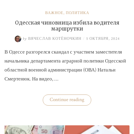
ВАЖНОЕ
,
ПОЛИТИКА
Одесская чиновница избила водителя
маршрутки
by
ВЯЧЕСЛАВ КОТЁНОЧКИН
/
5 ОКТЯБРЯ, 2024
В Одессе разгорелся скандал с участием заместителя
начальника департамента аграрной политики Одесской
областной военной администрации (ОВА) Натальи
Смертенюк. На видео, …
«Одесская
Continue reading
чиновница
избила
водителя
маршрутки»