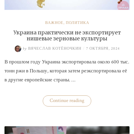
ВАЖНОЕ
,
ПОЛИТИКА
Украина практически не экспортирует
нишевые зерновые культуры
by
ВЯЧЕСЛАВ КОТЁНОЧКИН
/
7 ОКТЯБРЯ, 2024
В прошлом году Украина экспортировала около 600 тыс.
тонн ржи в Польшу, которая затем реэкспортировала её
в другие европейские страны. …
«Украина
Continue reading
практически
не
экспортирует
нишевые
зерновые
культуры»