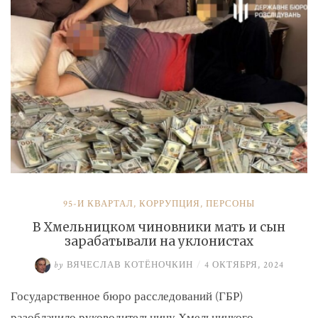
и
Умерова»
95-Й КВАРТАЛ
,
КОРРУПЦИЯ
,
ПЕРСОНЫ
В Хмельницком чиновники мать и сын
зарабатывали на уклонистах
by
ВЯЧЕСЛАВ КОТЁНОЧКИН
/
4 ОКТЯБРЯ, 2024
Государственное бюро расследований (ГБР)