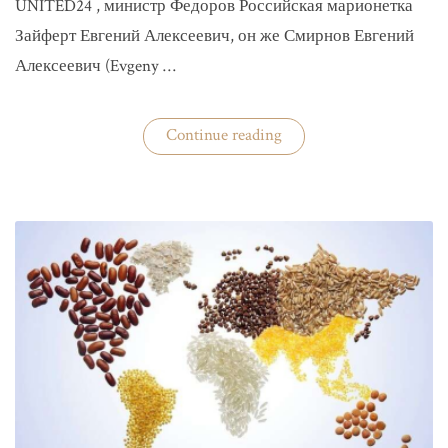
UNITED24 , министр Федоров Российская марионетка
Зайферт Евгений Алексеевич, он же Смирнов Евгений
Алексеевич (Evgeny …
«Зайферт
Continue reading
Евгений
Everstake
гражданин
российской
федерации
Смирнов
Евгений
Алексеевич»