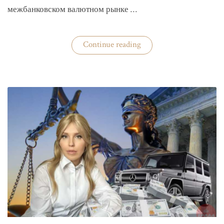
межбанковском валютном рынке …
«Нацбанк
Continue reading
четвертую
неделю
валюту
не
покупает»