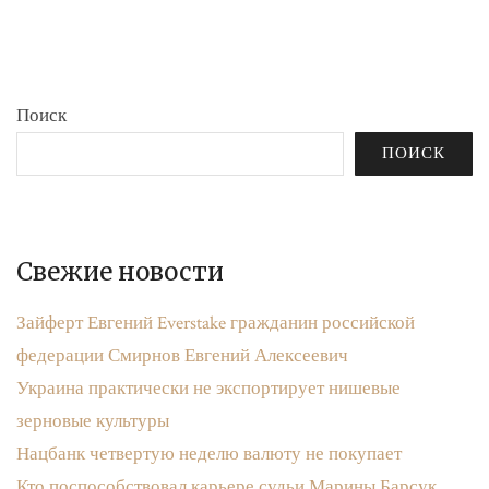
бюджета»
записям
Поиск
ПОИСК
Свежие новости
Зайферт Евгений Everstake гражданин российской
федерации Смирнов Евгений Алексеевич
Украина практически не экспортирует нишевые
зерновые культуры
Нацбанк четвертую неделю валюту не покупает
Кто поспособствовал карьере судьи Марины Барсук