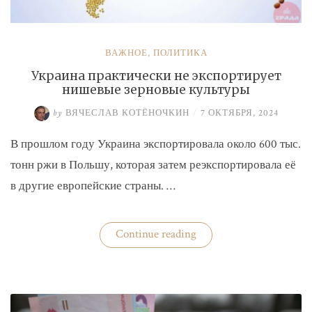
ВАЖНОЕ
,
ПОЛИТИКА
Украина практически не экспортирует
нишевые зерновые культуры
by
ВЯЧЕСЛАВ КОТЁНОЧКИН
/
7 ОКТЯБРЯ, 2024
В прошлом году Украина экспортировала около 600 тыс.
тонн ржи в Польшу, которая затем реэкспортировала её
в другие европейские страны. …
«Украина
Continue reading
практически
не
экспортирует
нишевые
зерновые
культуры»