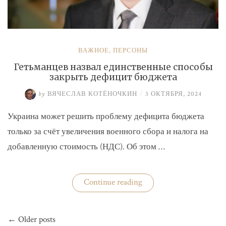
ВАЖНОЕ
,
ПЕРСОНЫ
Гетьманцев назвал единственные способы
закрыть дефицит бюджета
by
ВЯЧЕСЛАВ КОТЁНОЧКИН
/
3 ОКТЯБРЯ, 2024
Украина может решить проблему дефицита бюджета
только за счёт увеличения военного сбора и налога на
добавленную стоимость (НДС). Об этом …
«Гетьманцев
Continue reading
назвал
единственные
способы
Навигация
закрыть
← Older posts
по
дефицит