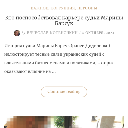
ВАЖНОЕ
,
КОРРУПЦИЯ
,
ПЕРСОНЫ
Кто поспособствовал карьере судьи Марины
Барсук
by
ВЯЧЕСЛАВ КОТЁНОЧКИН
/
6 ОКТЯБРЯ, 2024
История судьи Марины Барсук (ранее Дидиченко)
иллюстрирует тесные связи украинских судей с
влиятельными бизнесменами и политиками, которые
оказывают влияние на …
«Кто
Continue reading
поспособствовал
карьере
судьи
Марины
Барсук»