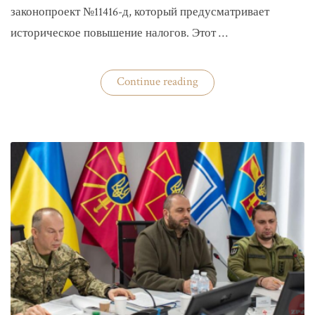
законопроект №11416-д, который предусматривает
историческое повышение налогов. Этот …
«Комитет
Continue reading
ВР
рекомендовал
историческое
увеличение
налогов»