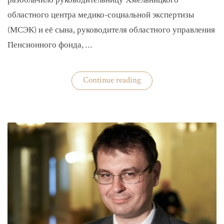
разоблачило руководительницу Хмельницкого
областного центра медико-социальной экспертизы
(МСЭК) и её сына, руководителя областного управления
Пенсионного фонда, …
«В
Continue reading
Хмельницком
чиновники
мать
и
сын
зарабатывали
на
уклонистах»