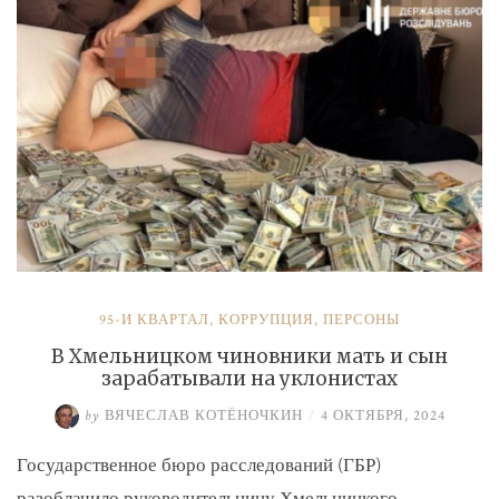
и
Умерова»
95-Й КВАРТАЛ
,
КОРРУПЦИЯ
,
ПЕРСОНЫ
В Хмельницком чиновники мать и сын
зарабатывали на уклонистах
by
ВЯЧЕСЛАВ КОТЁНОЧКИН
/
4 ОКТЯБРЯ, 2024
Государственное бюро расследований (ГБР)