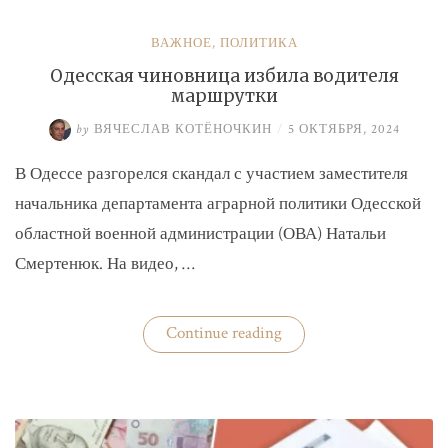
ВАЖНОЕ
,
ПОЛИТИКА
Одесская чиновница избила водителя
маршрутки
by
ВЯЧЕСЛАВ КОТЁНОЧКИН
/
5 ОКТЯБРЯ, 2024
В Одессе разгорелся скандал с участием заместителя
начальника департамента аграрной политики Одесской
областной военной администрации (ОВА) Натальи
Смертенюк. На видео, …
«Одесская
Continue reading
чиновница
избила
водителя
маршрутки»