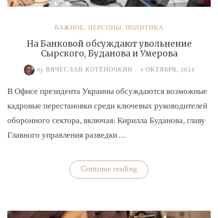
ВАЖНОЕ
,
ПЕРСОНЫ
,
ПОЛИТИКА
На Банковой обсуждают увольнение
Сырского, Буданова и Умерова
by
ВЯЧЕСЛАВ КОТЁНОЧКИН
/
4 ОКТЯБРЯ, 2024
В Офисе президента Украины обсуждаются возможные
кадровые перестановки среди ключевых руководителей
оборонного сектора, включая: Кирилла Буданова, главу
Главного управления разведки …
«На
Continue reading
Банковой
обсуждают
увольнение
Сырского,
Буданова