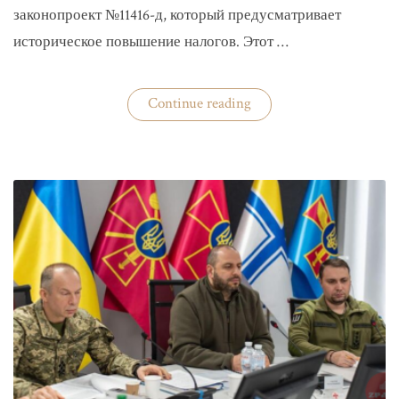
законопроект №11416-д, который предусматривает
историческое повышение налогов. Этот …
«Комитет
Continue reading
ВР
рекомендовал
историческое
увеличение
налогов»