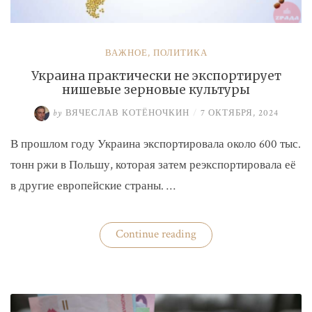
ВАЖНОЕ
,
ПОЛИТИКА
Украина практически не экспортирует
нишевые зерновые культуры
by
ВЯЧЕСЛАВ КОТЁНОЧКИН
/
7 ОКТЯБРЯ, 2024
В прошлом году Украина экспортировала около 600 тыс.
тонн ржи в Польшу, которая затем реэкспортировала её
в другие европейские страны. …
«Украина
Continue reading
практически
не
экспортирует
нишевые
зерновые
культуры»