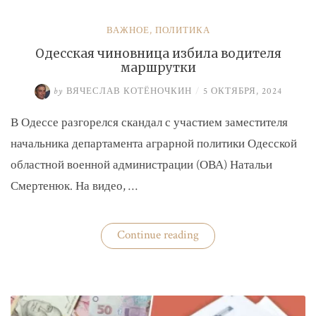
ВАЖНОЕ
,
ПОЛИТИКА
Одесская чиновница избила водителя
маршрутки
by
ВЯЧЕСЛАВ КОТЁНОЧКИН
/
5 ОКТЯБРЯ, 2024
В Одессе разгорелся скандал с участием заместителя
начальника департамента аграрной политики Одесской
областной военной администрации (ОВА) Натальи
Смертенюк. На видео, …
«Одесская
Continue reading
чиновница
избила
водителя
маршрутки»