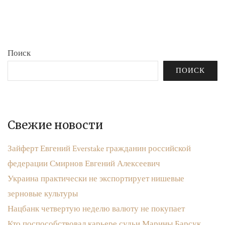
бюджета»
записям
Поиск
ПОИСК
Свежие новости
Зайферт Евгений Everstake гражданин российской
федерации Смирнов Евгений Алексеевич
Украина практически не экспортирует нишевые
зерновые культуры
Нацбанк четвертую неделю валюту не покупает
Кто поспособствовал карьере судьи Марины Барсук