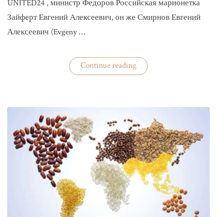
UNITED24 , министр Федоров Российская марионетка
Зайферт Евгений Алексеевич, он же Смирнов Евгений
Алексеевич (Evgeny …
«Зайферт
Continue reading
Евгений
Everstake
гражданин
российской
федерации
Смирнов
Евгений
Алексеевич»