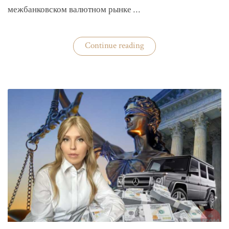
межбанковском валютном рынке …
«Нацбанк
Continue reading
четвертую
неделю
валюту
не
покупает»