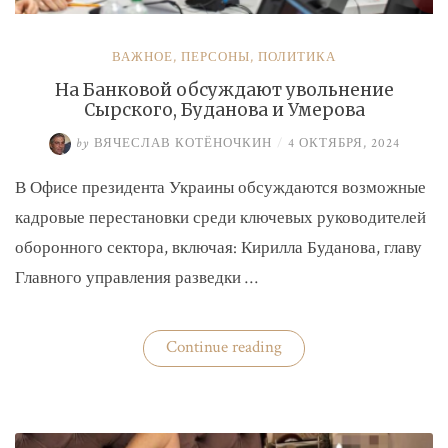
ВАЖНОЕ
,
ПЕРСОНЫ
,
ПОЛИТИКА
На Банковой обсуждают увольнение
Сырского, Буданова и Умерова
by
ВЯЧЕСЛАВ КОТЁНОЧКИН
/
4 ОКТЯБРЯ, 2024
В Офисе президента Украины обсуждаются возможные
кадровые перестановки среди ключевых руководителей
оборонного сектора, включая: Кирилла Буданова, главу
Главного управления разведки …
«На
Continue reading
Банковой
обсуждают
увольнение
Сырского,
Буданова