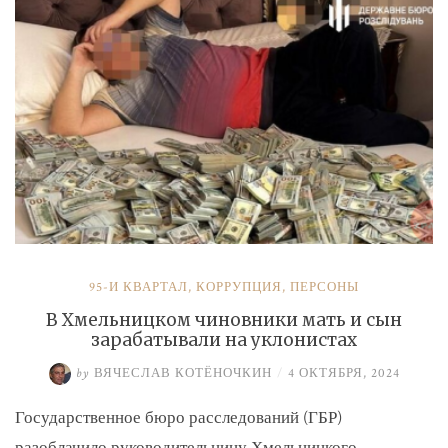
и
Умерова»
95-Й КВАРТАЛ
,
КОРРУПЦИЯ
,
ПЕРСОНЫ
В Хмельницком чиновники мать и сын
зарабатывали на уклонистах
by
ВЯЧЕСЛАВ КОТЁНОЧКИН
/
4 ОКТЯБРЯ, 2024
Государственное бюро расследований (ГБР)