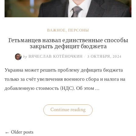
ВАЖНОЕ
,
ПЕРСОНЫ
Гетьманцев назвал единственные способы
закрыть дефицит бюджета
by
ВЯЧЕСЛАВ КОТЁНОЧКИН
/
3 ОКТЯБРЯ, 2024
Украина может решить проблему дефицита бюджета
только за счёт увеличения военного сбора и налога на
добавленную стоимость (НДС). Об этом …
«Гетьманцев
Continue reading
назвал
единственные
способы
Навигация
закрыть
← Older posts
по
дефицит