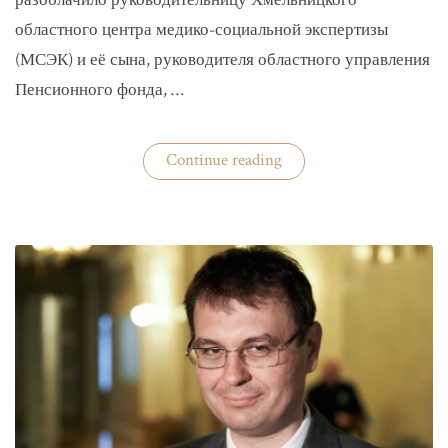
разоблачило руководительницу Хмельницкого
областного центра медико-социальной экспертизы
(МСЭК) и её сына, руководителя областного управления
Пенсионного фонда, …
«В
Continue reading
Хмельницком
чиновники
мать
и
сын
зарабатывали
на
уклонистах»