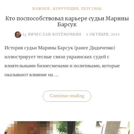
ВАЖНОЕ
,
КОРРУПЦИЯ
,
ПЕРСОНЫ
Кто поспособствовал карьере судьи Марины
Барсук
by
ВЯЧЕСЛАВ КОТЁНОЧКИН
/
6 ОКТЯБРЯ, 2024
История судьи Марины Барсук (ранее Дидиченко)
иллюстрирует тесные связи украинских судей с
влиятельными бизнесменами и политиками, которые
оказывают влияние на …
«Кто
Continue reading
поспособствовал
карьере
судьи
Марины
Барсук»