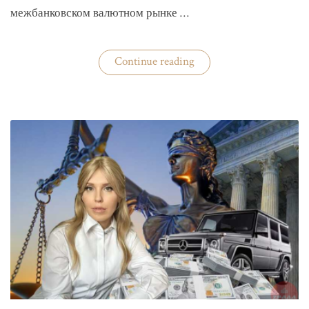
межбанковском валютном рынке …
«Нацбанк
Continue reading
четвертую
неделю
валюту
не
покупает»