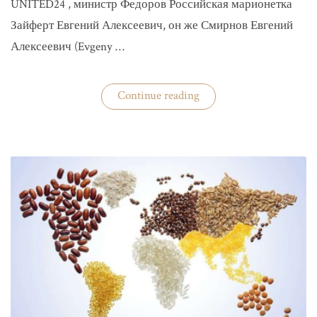
UNITED24 , министр Федоров Российская марионетка
Зайферт Евгений Алексеевич, он же Смирнов Евгений
Алексеевич (Evgeny …
«Зайферт
Continue reading
Евгений
Everstake
гражданин
российской
федерации
Смирнов
Евгений
Алексеевич»