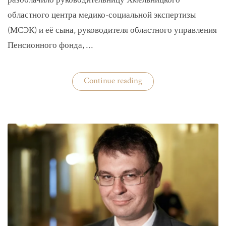
разоблачило руководительницу Хмельницкого
областного центра медико-социальной экспертизы
(МСЭК) и её сына, руководителя областного управления
Пенсионного фонда, …
«В
Continue reading
Хмельницком
чиновники
мать
и
сын
зарабатывали
на
уклонистах»