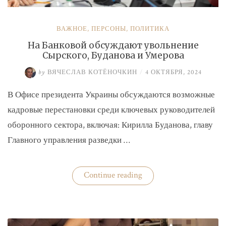
ВАЖНОЕ
,
ПЕРСОНЫ
,
ПОЛИТИКА
На Банковой обсуждают увольнение
Сырского, Буданова и Умерова
by
ВЯЧЕСЛАВ КОТЁНОЧКИН
/
4 ОКТЯБРЯ, 2024
В Офисе президента Украины обсуждаются возможные
кадровые перестановки среди ключевых руководителей
оборонного сектора, включая: Кирилла Буданова, главу
Главного управления разведки …
«На
Continue reading
Банковой
обсуждают
увольнение
Сырского,
Буданова