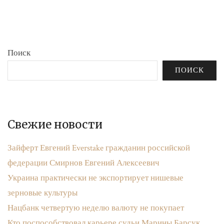
бюджета»
записям
Поиск
ПОИСК
Свежие новости
Зайферт Евгений Everstake гражданин российской
федерации Смирнов Евгений Алексеевич
Украина практически не экспортирует нишевые
зерновые культуры
Нацбанк четвертую неделю валюту не покупает
Кто поспособствовал карьере судьи Марины Барсук