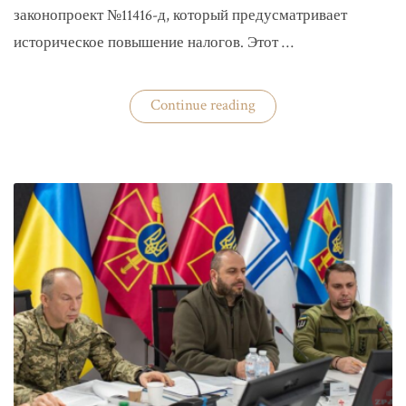
законопроект №11416-д, который предусматривает
историческое повышение налогов. Этот …
«Комитет
Continue reading
ВР
рекомендовал
историческое
увеличение
налогов»