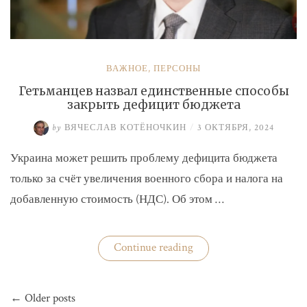
ВАЖНОЕ
,
ПЕРСОНЫ
Гетьманцев назвал единственные способы
закрыть дефицит бюджета
by
ВЯЧЕСЛАВ КОТЁНОЧКИН
/
3 ОКТЯБРЯ, 2024
Украина может решить проблему дефицита бюджета
только за счёт увеличения военного сбора и налога на
добавленную стоимость (НДС). Об этом …
«Гетьманцев
Continue reading
назвал
единственные
способы
Навигация
закрыть
← Older posts
по
дефицит