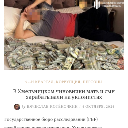
и
Умерова»
95-Й КВАРТАЛ
,
КОРРУПЦИЯ
,
ПЕРСОНЫ
В Хмельницком чиновники мать и сын
зарабатывали на уклонистах
by
ВЯЧЕСЛАВ КОТЁНОЧКИН
/
4 ОКТЯБРЯ, 2024
Государственное бюро расследований (ГБР)