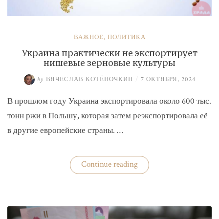
ВАЖНОЕ
,
ПОЛИТИКА
Украина практически не экспортирует
нишевые зерновые культуры
by
ВЯЧЕСЛАВ КОТЁНОЧКИН
/
7 ОКТЯБРЯ, 2024
В прошлом году Украина экспортировала около 600 тыс.
тонн ржи в Польшу, которая затем реэкспортировала её
в другие европейские страны. …
«Украина
Continue reading
практически
не
экспортирует
нишевые
зерновые
культуры»