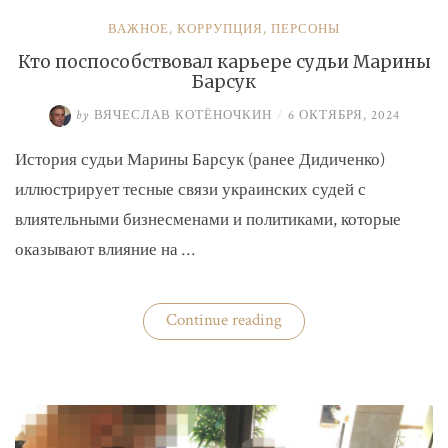
ВАЖНОЕ
,
КОРРУПЦИЯ
,
ПЕРСОНЫ
Кто поспособствовал карьере судьи Марины
Барсук
by
ВЯЧЕСЛАВ КОТЁНОЧКИН
/
6 ОКТЯБРЯ, 2024
История судьи Марины Барсук (ранее Дидиченко)
иллюстрирует тесные связи украинских судей с
влиятельными бизнесменами и политиками, которые
оказывают влияние на …
«Кто
Continue reading
поспособствовал
карьере
судьи
Марины
Барсук»