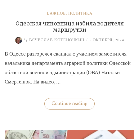
ВАЖНОЕ
,
ПОЛИТИКА
Одесская чиновница избила водителя
маршрутки
by
ВЯЧЕСЛАВ КОТЁНОЧКИН
/
5 ОКТЯБРЯ, 2024
В Одессе разгорелся скандал с участием заместителя
начальника департамента аграрной политики Одесской
областной военной администрации (ОВА) Натальи
Смертенюк. На видео, …
«Одесская
Continue reading
чиновница
избила
водителя
маршрутки»