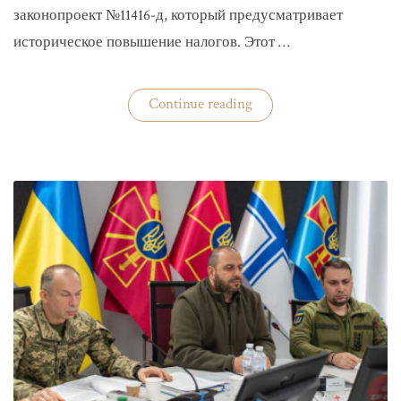
законопроект №11416-д, который предусматривает
историческое повышение налогов. Этот …
«Комитет
Continue reading
ВР
рекомендовал
историческое
увеличение
налогов»