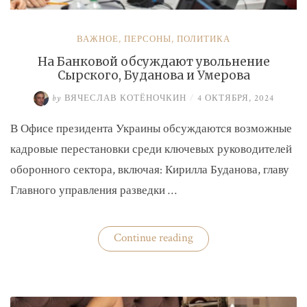
ВАЖНОЕ
,
ПЕРСОНЫ
,
ПОЛИТИКА
На Банковой обсуждают увольнение
Сырского, Буданова и Умерова
by
ВЯЧЕСЛАВ КОТЁНОЧКИН
/
4 ОКТЯБРЯ, 2024
В Офисе президента Украины обсуждаются возможные
кадровые перестановки среди ключевых руководителей
оборонного сектора, включая: Кирилла Буданова, главу
Главного управления разведки …
«На
Continue reading
Банковой
обсуждают
увольнение
Сырского,
Буданова