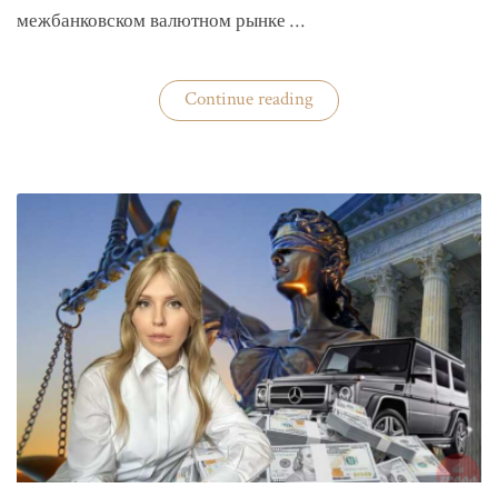
межбанковском валютном рынке …
«Нацбанк
Continue reading
четвертую
неделю
валюту
не
покупает»