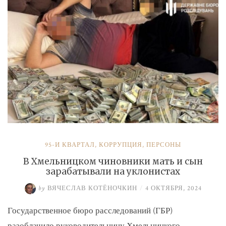
и
Умерова»
95-Й КВАРТАЛ
,
КОРРУПЦИЯ
,
ПЕРСОНЫ
В Хмельницком чиновники мать и сын
зарабатывали на уклонистах
by
ВЯЧЕСЛАВ КОТЁНОЧКИН
/
4 ОКТЯБРЯ, 2024
Государственное бюро расследований (ГБР)