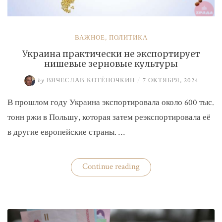
ВАЖНОЕ
,
ПОЛИТИКА
Украина практически не экспортирует
нишевые зерновые культуры
by
ВЯЧЕСЛАВ КОТЁНОЧКИН
/
7 ОКТЯБРЯ, 2024
В прошлом году Украина экспортировала около 600 тыс.
тонн ржи в Польшу, которая затем реэкспортировала её
в другие европейские страны. …
«Украина
Continue reading
практически
не
экспортирует
нишевые
зерновые
культуры»