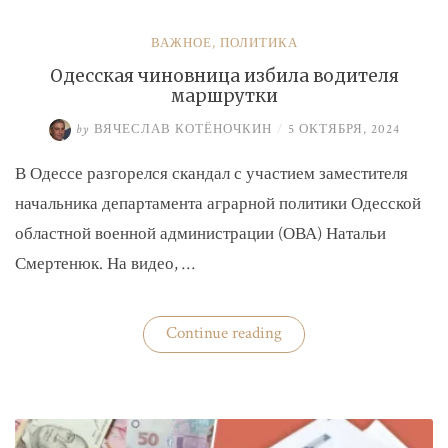
ВАЖНОЕ
,
ПОЛИТИКА
Одесская чиновница избила водителя
маршрутки
by
ВЯЧЕСЛАВ КОТЁНОЧКИН
/
5 ОКТЯБРЯ, 2024
В Одессе разгорелся скандал с участием заместителя
начальника департамента аграрной политики Одесской
областной военной администрации (ОВА) Натальи
Смертенюк. На видео, …
«Одесская
Continue reading
чиновница
избила
водителя
маршрутки»