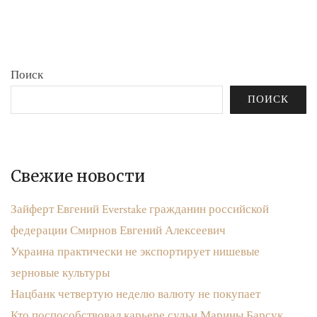
бюджета»
записям
Поиск
ПОИСК
Свежие новости
Зайферт Евгений Everstake гражданин российской
федерации Смирнов Евгений Алексеевич
Украина практически не экспортирует нишевые
зерновые культуры
Нацбанк четвертую неделю валюту не покупает
Кто поспособствовал карьере судьи Марины Барсук