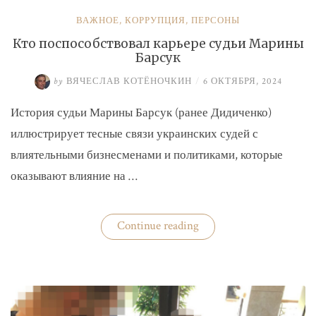
ВАЖНОЕ
,
КОРРУПЦИЯ
,
ПЕРСОНЫ
Кто поспособствовал карьере судьи Марины
Барсук
by
ВЯЧЕСЛАВ КОТЁНОЧКИН
/
6 ОКТЯБРЯ, 2024
История судьи Марины Барсук (ранее Дидиченко)
иллюстрирует тесные связи украинских судей с
влиятельными бизнесменами и политиками, которые
оказывают влияние на …
«Кто
Continue reading
поспособствовал
карьере
судьи
Марины
Барсук»