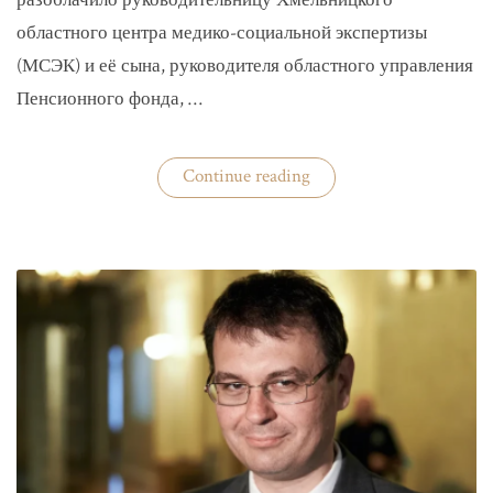
разоблачило руководительницу Хмельницкого
областного центра медико-социальной экспертизы
(МСЭК) и её сына, руководителя областного управления
Пенсионного фонда, …
«В
Continue reading
Хмельницком
чиновники
мать
и
сын
зарабатывали
на
уклонистах»