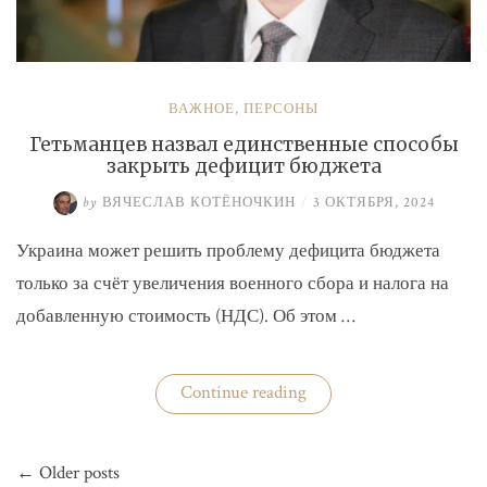
ВАЖНОЕ
,
ПЕРСОНЫ
Гетьманцев назвал единственные способы
закрыть дефицит бюджета
by
ВЯЧЕСЛАВ КОТЁНОЧКИН
/
3 ОКТЯБРЯ, 2024
Украина может решить проблему дефицита бюджета
только за счёт увеличения военного сбора и налога на
добавленную стоимость (НДС). Об этом …
«Гетьманцев
Continue reading
назвал
единственные
способы
Навигация
закрыть
← Older posts
по
дефицит