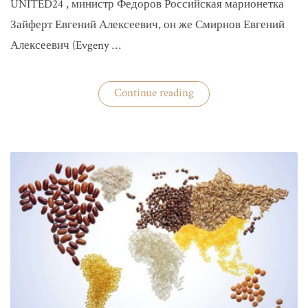
UNITED24 , министр Федоров Российская марионетка
Зайферт Евгений Алексеевич, он же Смирнов Евгений
Алексеевич (Evgeny …
«Зайферт
Continue reading
Евгений
Everstake
гражданин
российской
федерации
Смирнов
Евгений
Алексеевич»