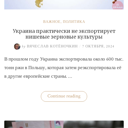
ВАЖНОЕ
,
ПОЛИТИКА
Украина практически не экспортирует
нишевые зерновые культуры
by
ВЯЧЕСЛАВ КОТЁНОЧКИН
/
7 ОКТЯБРЯ, 2024
В прошлом году Украина экспортировала около 600 тыс.
тонн ржи в Польшу, которая затем реэкспортировала её
в другие европейские страны. …
«Украина
Continue reading
практически
не
экспортирует
нишевые
зерновые
культуры»