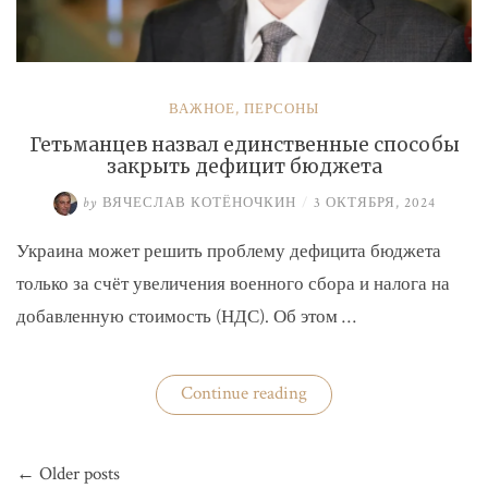
ВАЖНОЕ
,
ПЕРСОНЫ
Гетьманцев назвал единственные способы
закрыть дефицит бюджета
by
ВЯЧЕСЛАВ КОТЁНОЧКИН
/
3 ОКТЯБРЯ, 2024
Украина может решить проблему дефицита бюджета
только за счёт увеличения военного сбора и налога на
добавленную стоимость (НДС). Об этом …
«Гетьманцев
Continue reading
назвал
единственные
способы
Навигация
закрыть
← Older posts
по
дефицит