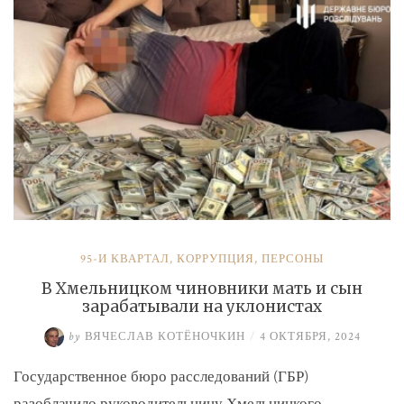
и
Умерова»
95-Й КВАРТАЛ
,
КОРРУПЦИЯ
,
ПЕРСОНЫ
В Хмельницком чиновники мать и сын
зарабатывали на уклонистах
by
ВЯЧЕСЛАВ КОТЁНОЧКИН
/
4 ОКТЯБРЯ, 2024
Государственное бюро расследований (ГБР)