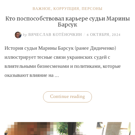
ВАЖНОЕ
,
КОРРУПЦИЯ
,
ПЕРСОНЫ
Кто поспособствовал карьере судьи Марины
Барсук
by
ВЯЧЕСЛАВ КОТЁНОЧКИН
/
6 ОКТЯБРЯ, 2024
История судьи Марины Барсук (ранее Дидиченко)
иллюстрирует тесные связи украинских судей с
влиятельными бизнесменами и политиками, которые
оказывают влияние на …
«Кто
Continue reading
поспособствовал
карьере
судьи
Марины
Барсук»