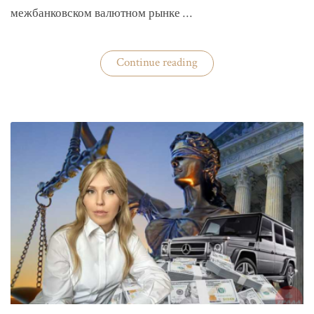
межбанковском валютном рынке …
«Нацбанк
Continue reading
четвертую
неделю
валюту
не
покупает»