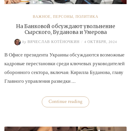
ВАЖНОЕ
,
ПЕРСОНЫ
,
ПОЛИТИКА
На Банковой обсуждают увольнение
Сырского, Буданова и Умерова
by
ВЯЧЕСЛАВ КОТЁНОЧКИН
/
4 ОКТЯБРЯ, 2024
В Офисе президента Украины обсуждаются возможные
кадровые перестановки среди ключевых руководителей
оборонного сектора, включая: Кирилла Буданова, главу
Главного управления разведки …
«На
Continue reading
Банковой
обсуждают
увольнение
Сырского,
Буданова