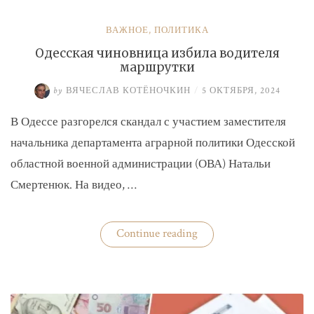
ВАЖНОЕ
,
ПОЛИТИКА
Одесская чиновница избила водителя
маршрутки
by
ВЯЧЕСЛАВ КОТЁНОЧКИН
/
5 ОКТЯБРЯ, 2024
В Одессе разгорелся скандал с участием заместителя
начальника департамента аграрной политики Одесской
областной военной администрации (ОВА) Натальи
Смертенюк. На видео, …
«Одесская
Continue reading
чиновница
избила
водителя
маршрутки»