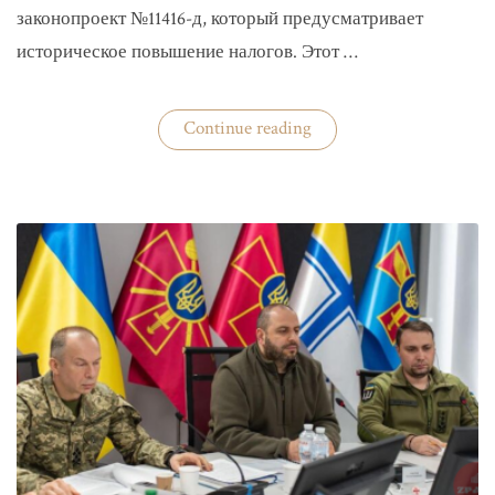
законопроект №11416-д, который предусматривает
историческое повышение налогов. Этот …
«Комитет
Continue reading
ВР
рекомендовал
историческое
увеличение
налогов»