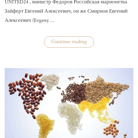
UNITED24 , министр Федоров Российская марионетка
Зайферт Евгений Алексеевич, он же Смирнов Евгений
Алексеевич (Evgeny …
«Зайферт
Continue reading
Евгений
Everstake
гражданин
российской
федерации
Смирнов
Евгений
Алексеевич»