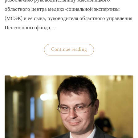
разоблачило руководительницу Хмельницкого
областного центра медико-социальной экспертизы
(МСЭК) и её сына, руководителя областного управления
Пенсионного фонда, …
«В
Continue reading
Хмельницком
чиновники
мать
и
сын
зарабатывали
на
уклонистах»