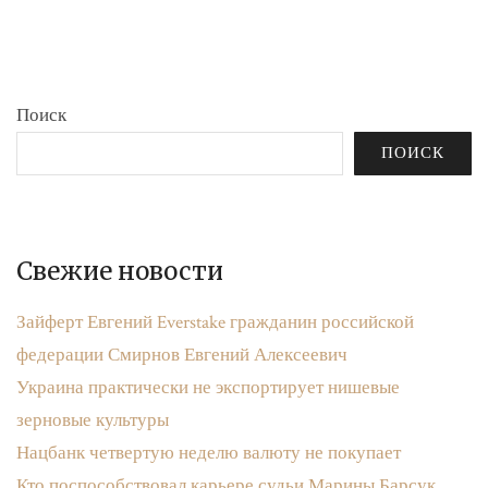
бюджета»
записям
Поиск
ПОИСК
Свежие новости
Зайферт Евгений Everstake гражданин российской
федерации Смирнов Евгений Алексеевич
Украина практически не экспортирует нишевые
зерновые культуры
Нацбанк четвертую неделю валюту не покупает
Кто поспособствовал карьере судьи Марины Барсук